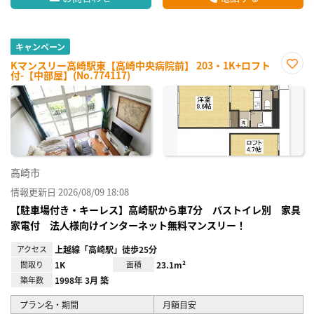
キャンペーン
Kマンスリー高崎駅東【高崎中央病院前】 203・1K+ロフト
付-【中部屋】(No.774117)
お気
に入
り登
録
高崎市
情報更新日 2026/08/09 18:08
【駐車場付き・キーレス】高崎駅から車7分 バストイレ別 家具
家電付 法人様向けインターネット無料マンスリー！
アクセス
上越線「高崎駅」徒歩25分
間取り
1K
面積
23.1m²
築年数
1998年 3月 築
プラン名・期間
月額目安