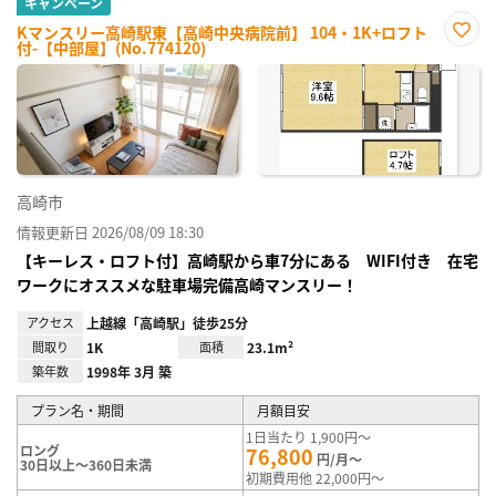
キャンペーン
Kマンスリー高崎駅東【高崎中央病院前】 104・1K+ロフト
付-【中部屋】(No.774120)
お気
に入
り登
録
高崎市
情報更新日 2026/08/09 18:30
【キーレス・ロフト付】高崎駅から車7分にある WIFI付き 在宅
ワークにオススメな駐車場完備高崎マンスリー！
アクセス
上越線「高崎駅」徒歩25分
間取り
1K
面積
23.1m²
築年数
1998年 3月 築
プラン名・期間
月額目安
1日当たり 1,900円～
ロング
76,800
円/月～
30日以上～360日未満
初期費用他 22,000円～