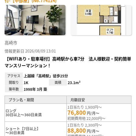
付-【中部屋】(No.774114)
お気
に入
り登
録
高崎市
情報更新日 2026/08/09 13:01
【WIFIあり・駐車場付】高崎駅から車7分 法人様歓迎・契約簡単
マンスリーマンション！
アクセス
上越線「高崎駅」徒歩25分
間取り
1K
面積
23.1m²
築年数
1998年 3月 築
プラン名・期間
月額目安
1日当たり 1,900円～
ロング
76,800
円/月～
30日以上～360日未満
初期費用他 22,000円～
1日当たり 2,300円～
ショート【7日以上】
88,800
円/月～
～30日未満