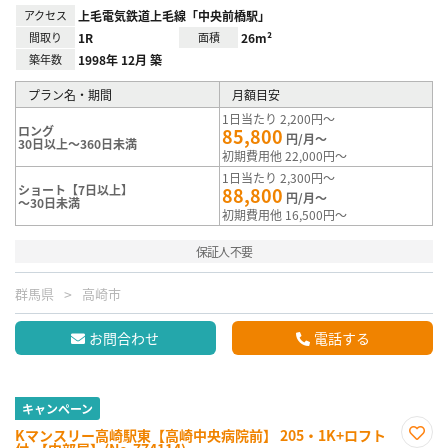
アクセス
上毛電気鉄道上毛線「中央前橋駅」
間取り
1R
面積
26m²
築年数
1998年 12月 築
プラン名・期間
月額目安
1日当たり 2,200円～
ロング
85,800
円/月～
30日以上～360日未満
初期費用他 22,000円～
1日当たり 2,300円～
ショート【7日以上】
88,800
円/月～
～30日未満
初期費用他 16,500円～
保証人不要
群馬県
高崎市
お問合わせ
電話する
キャンペーン
Kマンスリー高崎駅東【高崎中央病院前】 205・1K+ロフト