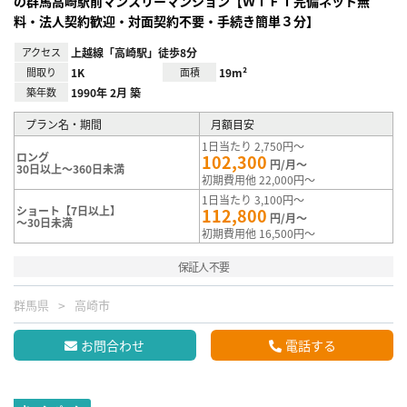
の群馬高崎駅前マンスリーマンション【ＷｉＦｉ完備ネット無
料・法人契約歓迎・対面契約不要・手続き簡単３分】
アクセス
上越線「高崎駅」徒歩8分
間取り
1K
面積
19m²
築年数
1990年 2月 築
プラン名・期間
月額目安
1日当たり 2,750円～
ロング
102,300
円/月～
30日以上～360日未満
初期費用他 22,000円～
1日当たり 3,100円～
ショート【7日以上】
112,800
円/月～
～30日未満
初期費用他 16,500円～
保証人不要
群馬県
高崎市
お問合わせ
電話する