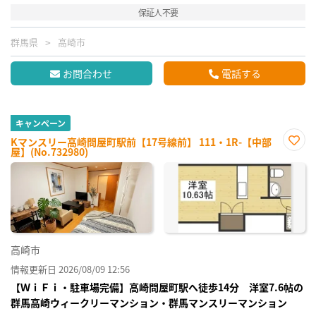
保証人不要
群馬県
高崎市
お問合わせ
電話する
キャンペーン
Kマンスリー高崎問屋町駅前【17号線前】 111・1R-【中部
屋】(No.732980)
お気
に入
り登
録
高崎市
情報更新日 2026/08/09 12:56
【ＷｉＦｉ・駐車場完備】高崎問屋町駅へ徒歩14分 洋室7.6帖の
群馬高崎ウィークリーマンション・群馬マンスリーマンション