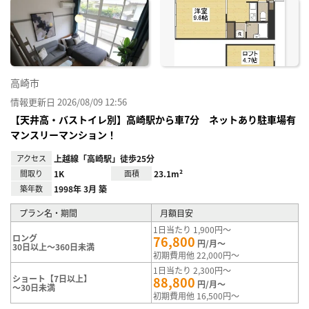
に入
り登
録
高崎市
情報更新日 2026/08/09 12:56
【天井高・バストイレ別】高崎駅から車7分 ネットあり駐車場有
マンスリーマンション！
アクセス
上越線「高崎駅」徒歩25分
間取り
1K
面積
23.1m²
築年数
1998年 3月 築
プラン名・期間
月額目安
1日当たり 1,900円～
ロング
76,800
円/月～
30日以上～360日未満
初期費用他 22,000円～
1日当たり 2,300円～
ショート【7日以上】
88,800
円/月～
～30日未満
初期費用他 16,500円～