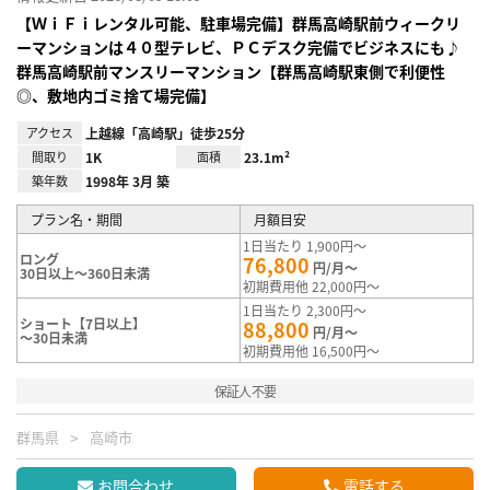
【ＷｉＦｉレンタル可能、駐車場完備】群馬高崎駅前ウィークリ
ーマンションは４０型テレビ、ＰＣデスク完備でビジネスにも♪
群馬高崎駅前マンスリーマンション【群馬高崎駅東側で利便性
◎、敷地内ゴミ捨て場完備】
アクセス
上越線「高崎駅」徒歩25分
間取り
1K
面積
23.1m²
築年数
1998年 3月 築
プラン名・期間
月額目安
1日当たり 1,900円～
ロング
76,800
円/月～
30日以上～360日未満
初期費用他 22,000円～
1日当たり 2,300円～
ショート【7日以上】
88,800
円/月～
～30日未満
初期費用他 16,500円～
保証人不要
群馬県
高崎市
お問合わせ
電話する