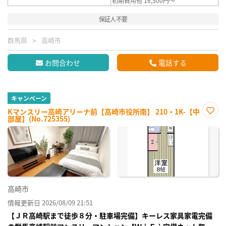
初期費用他 16,500円～
保証人不要
群馬県
高崎市
お問合わせ
電話する
キャンペーン
Kマンスリー高崎アリーナ前【高崎市役所南】 210・1K-【中
部屋】(No.725355)
お気
に入
り登
録
高崎市
情報更新日 2026/08/09 21:51
【ＪＲ高崎駅まで徒歩８分・駐車場完備】キーレス家具家電完備