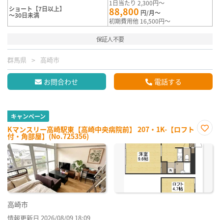
1日当たり 2,300円～
ショート【7日以上】
88,800
円/月～
～30日未満
初期費用他 16,500円～
保証人不要
群馬県
高崎市
お問合わせ
電話する
キャンペーン
Kマンスリー高崎駅東【高崎中央病院前】 207・1K-【ロフト
付・角部屋】(No.725356)
お気
に入
り登
録
高崎市
情報更新日 2026/08/09 18:09