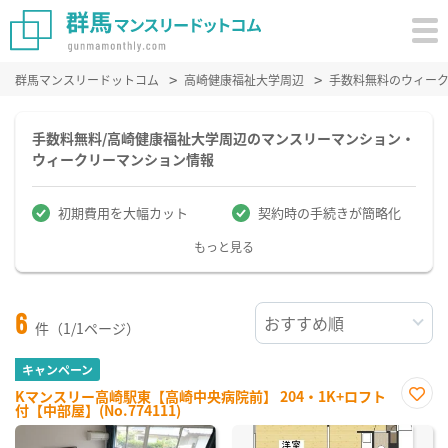
群馬マンスリードットコム
高崎健康福祉大学周辺
手数料無料のウィー
手数料無料/高崎健康福祉大学周辺のマンスリーマンション・
ウィークリーマンション情報
初期費用を大幅カット
契約時の手続きが簡略化
もっと見る
6
件（1/1ページ）
キャンペーン
Kマンスリー高崎駅東【高崎中央病院前】 204・1K+ロフト
付【中部屋】(No.774111)
お気
に入
り登