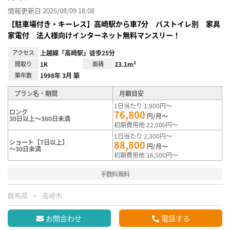
情報更新日 2026/08/09 18:08
【駐車場付き・キーレス】高崎駅から車7分 バストイレ別 家具
家電付 法人様向けインターネット無料マンスリー！
アクセス
上越線「高崎駅」徒歩25分
間取り
1K
面積
23.1m²
築年数
1998年 3月 築
プラン名・期間
月額目安
1日当たり 1,900円～
ロング
76,800
円/月～
30日以上～360日未満
初期費用他 22,000円～
1日当たり 2,300円～
ショート【7日以上】
88,800
円/月～
～30日未満
初期費用他 16,500円～
手数料無料
群馬県
高崎市
お問合わせ
電話する