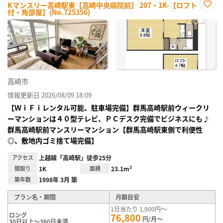
Kマンスリー高崎駅東【高崎中央病院前】 207・1K-【ロフト
付・角部屋】(No.725356)
お気
に入
り登
録
高崎市
情報更新日 2026/08/09 18:09
【ＷｉＦｉレンタル可能、駐車場完備】群馬高崎駅前ウィークリ
ーマンションは４０型テレビ、ＰＣデスク完備でビジネスにも♪
群馬高崎駅前マンスリーマンション【群馬高崎駅東側で利便性
◎、敷地内ゴミ捨て場完備】
アクセス
上越線「高崎駅」徒歩25分
間取り
1K
面積
23.1m²
築年数
1998年 3月 築
プラン名・期間
月額目安
1日当たり 1,900円～
ロング
76,800
円/月～
30日以上～360日未満