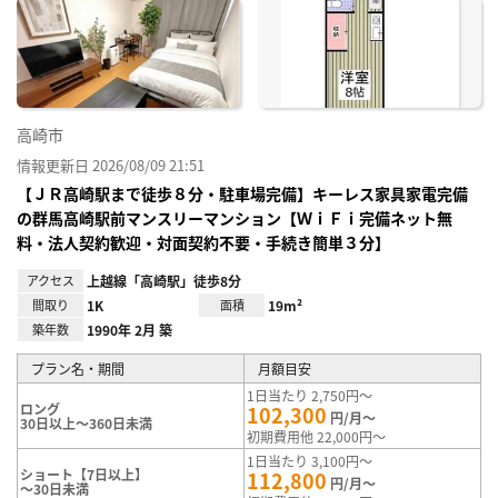
に入
り登
録
高崎市
情報更新日 2026/08/09 21:51
【ＪＲ高崎駅まで徒歩８分・駐車場完備】キーレス家具家電完備
の群馬高崎駅前マンスリーマンション【ＷｉＦｉ完備ネット無
料・法人契約歓迎・対面契約不要・手続き簡単３分】
アクセス
上越線「高崎駅」徒歩8分
間取り
1K
面積
19m²
築年数
1990年 2月 築
プラン名・期間
月額目安
1日当たり 2,750円～
ロング
102,300
円/月～
30日以上～360日未満
初期費用他 22,000円～
1日当たり 3,100円～
ショート【7日以上】
112,800
円/月～
～30日未満