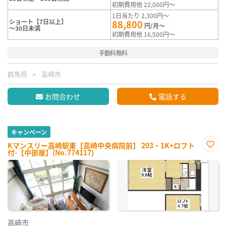
初期費用他 22,000円～
1日当たり 2,300円～
ショート【7日以上】
88,800
円/月～
～30日未満
初期費用他 16,500円～
手数料無料
群馬県
高崎市
お問合わせ
電話する
キャンペーン
Kマンスリー高崎駅東【高崎中央病院前】 203・1K+ロフト
付-【中部屋】(No.774117)
お気
に入
り登
録
高崎市