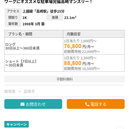
ワークにオススメな駐車場完備高崎マンスリー！
アクセス
上越線「高崎駅」徒歩25分
間取り
1K
面積
23.1m²
築年数
1998年 3月 築
プラン名・期間
月額目安
1日当たり 1,900円～
ロング
76,800
円/月～
30日以上～360日未満
初期費用他 22,000円～
1日当たり 2,300円～
ショート【7日以上】
88,800
円/月～
～30日未満
初期費用他 16,500円～
手数料無料
群馬県
高崎市
お問合わせ
電話する
キャンペーン