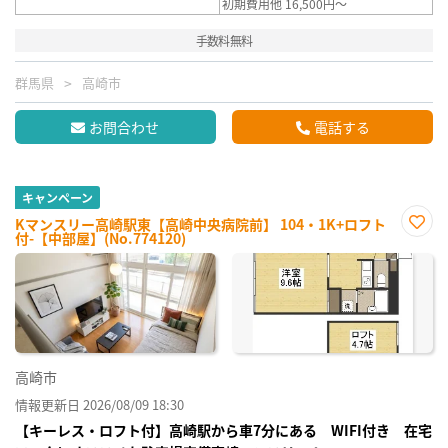
初期費用他 16,500円～
手数料無料
群馬県
高崎市
お問合わせ
電話する
キャンペーン
Kマンスリー高崎駅東【高崎中央病院前】 104・1K+ロフト
付-【中部屋】(No.774120)
お気
に入
り登
録
高崎市
情報更新日 2026/08/09 18:30
【キーレス・ロフト付】高崎駅から車7分にある WIFI付き 在宅