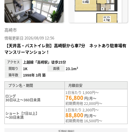
録
高崎市
情報更新日 2026/08/09 12:56
【天井高・バストイレ別】高崎駅から車7分 ネットあり駐車場有
マンスリーマンション！
アクセス
上越線「高崎駅」徒歩25分
間取り
1K
面積
23.1m²
築年数
1998年 3月 築
プラン名・期間
月額目安
1日当たり 1,900円～
ロング
76,800
円/月～
30日以上～360日未満
初期費用他 22,000円～
1日当たり 2,300円～
ショート【7日以上】
88,800
円/月～
～30日未満
初期費用他 16,500円～
手数料無料