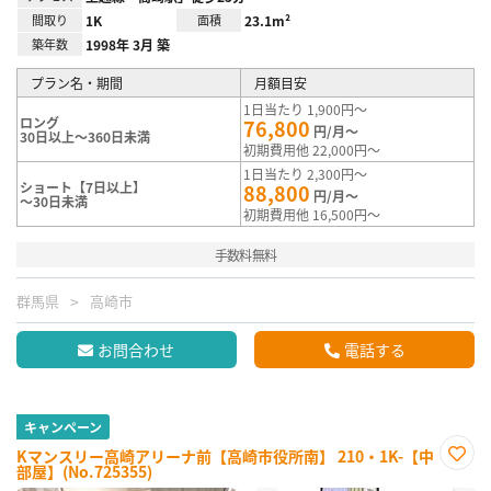
間取り
1K
面積
23.1m²
築年数
1998年 3月 築
プラン名・期間
月額目安
1日当たり 1,900円～
ロング
76,800
円/月～
30日以上～360日未満
初期費用他 22,000円～
1日当たり 2,300円～
ショート【7日以上】
88,800
円/月～
～30日未満
初期費用他 16,500円～
手数料無料
群馬県
高崎市
お問合わせ
電話する
キャンペーン
Kマンスリー高崎アリーナ前【高崎市役所南】 210・1K-【中
部屋】(No.725355)
お気