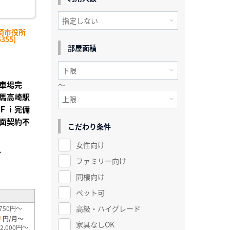
崎市役所
355)
部屋面積
車場完
～
馬高崎駅
Ｆｉ完備
面契約不
こだわり条件
女性向け
分
ファミリー向け
²
同棲向け
ペット可
高級・ハイグレード
750円～
0
円/月～
家具なしOK
2,000円～