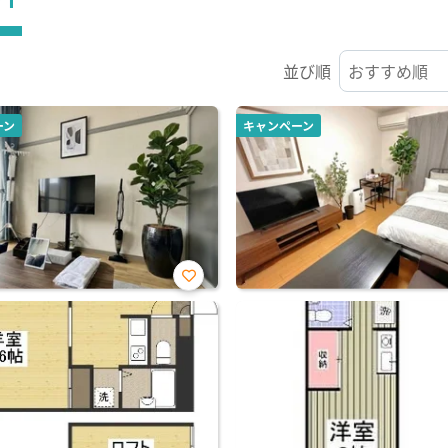
並び順
ーン
キャンペーン
お気
に入
り登
録