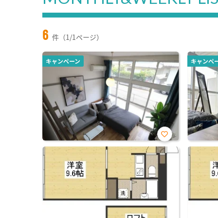
6
件（1/1ページ）
キャンペーン
キャンペ
お気
に入
り登
録