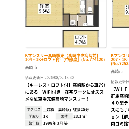
り登
録
Kマンスリー高崎駅東【高崎中央病院前】
Kマンス
104・1K+ロフト付-【中部屋】(No.774120)
207・1
(No.7253
高崎市
高崎市
情報更新日 2026/08/02 18:30
情報更新日 20
【キーレス・ロフト付】高崎駅から車7分
【ＷｉＦ
にある WIFI付き 在宅ワークにオスス
群馬高崎
メな駐車場完備高崎マンスリー！
４０型テ
上越線「高崎駅」徒歩25分
スにも♪
アクセス
1K
23.1m²
ョン【群
間取り
面積
1998年 3月 築
内ゴミ捨
築年数