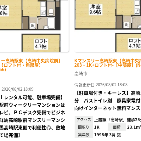
り登
録
リー高崎駅東【高崎中央病院前】
Kマンスリー高崎駅東【高崎中央
K-【ロフト付・角部屋】
203・1K+ロフト付-【中部屋】(No.
56)
高崎市
情報更新日 2026/08/02 18:08
26/08/02 18:09
【駐車場付き・キーレス】高崎
ｉレンタル可能、駐車場完備】
分 バストイレ別 家具家電付
駅前ウィークリーマンションは
向けインターネット無料マンス
レビ、ＰＣデスク完備でビジネ
群馬高崎駅前マンスリーマンシ
上越線「高崎駅」徒歩25
アクセス
馬高崎駅東側で利便性◎、敷地
1K
23.1m
間取り
面積
て場完備】
1998年 3月 築
築年数