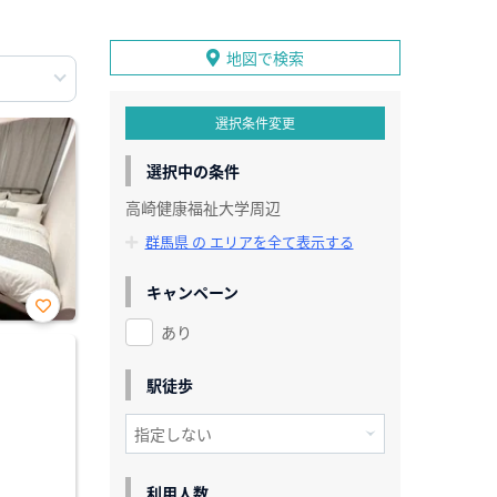
地図で検索
選択条件変更
選択中の条件
高崎健康福祉大学周辺
群馬県 の エリアを全て表示する
キャンペーン
あり
お気
に入
り登
録
駅徒歩
利用人数