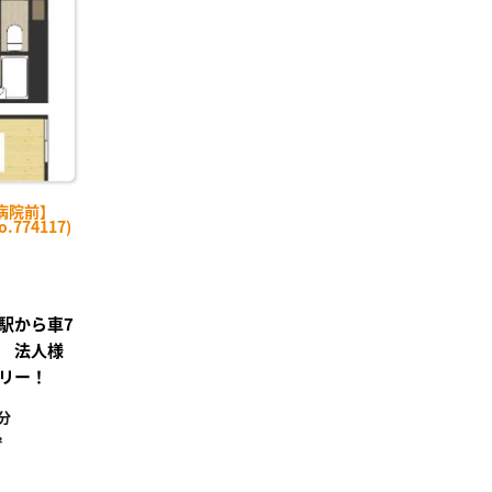
り登
録
病院前】
774117)
駅から車7
 法人様
リー！
分
²