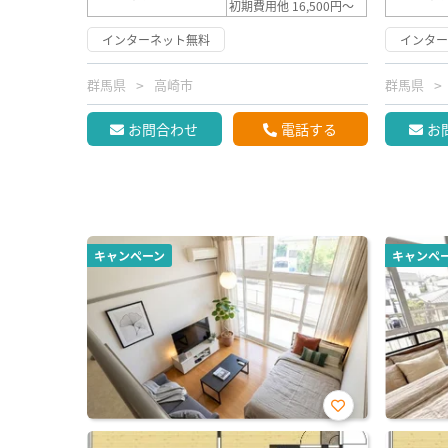
初期費用他 16,500円～
インターネット無料
インタ
群馬県
高崎市
群馬県
お問合わせ
電話する
お
キャンペーン
キャンペ
お気
に入