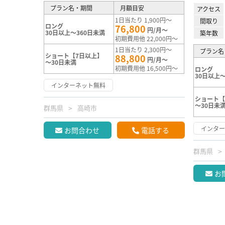
プラン名・期間
月額目安
アクセス
1日当たり 1,900円～
間取り
ロング
76,800
円/月～
30日以上～360日未満
築年数
初期費用他 22,000円～
1日当たり 2,300円～
プラン名
ショート【7日以上】
88,800
円/月～
～30日未満
初期費用他 16,500円～
ロング
30日以上～
インターネット無料
ショート【
～30日未
群馬県
高崎市
インタ
お問合わせ
電話する
群馬県
お