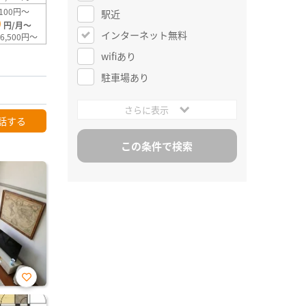
100円～
駅近
0
円/月～
インターネット無料
6,500円～
wifiあり
駐車場あり
さらに表示
話する
お気
に入