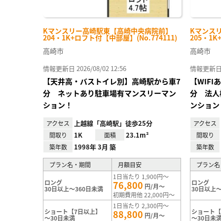
Kマンスリー高崎駅東【高崎中央病院前】
Kマンス
204・1K+ロフト付【中部屋】(No.774111)
205・1K
高崎市
高崎市
情報更新日 2026/08/02 12:56
情報更新日 20
【天井高・バストイレ別】高崎駅から車7
【WIF
分 ネットあり駐車場有マンスリーマン
分 法人
ション！
ンション
上越線「高崎駅」徒歩25分
アクセス
アクセス
1K
23.1m²
間取り
面積
間取り
1998年 3月 築
築年数
築年数
プラン名・期間
月額目安
プラン名
1日当たり 1,900円～
ロング
ロング
76,800
円/月～
30日以上～360日未満
30日以上～
初期費用他 22,000円～
1日当たり 2,300円～
ショート【7日以上】
ショート【
88,800
円/月～
～30日未満
～30日未