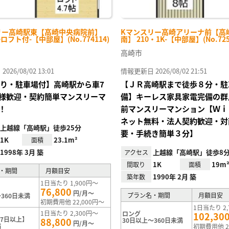
リー高崎駅東【高崎中央病院前】
Kマンスリー高崎アリーナ前【高
+ロフト付-【中部屋】(No.774114)
南】 210・1K-【中部屋】(No.725
高崎市
26/08/02 13:01
情報更新日 2026/08/02 21:51
Iあり・駐車場付】高崎駅から車7
【ＪＲ高崎駅まで徒歩８分・駐
様歓迎・契約簡単マンスリーマ
備】キーレス家具家電完備の群
！
前マンスリーマンション【Ｗｉ
ネット無料・法人契約歓迎・対
上越線「高崎駅」徒歩25分
要・手続き簡単３分】
1K
23.1m²
面積
1998年 3月 築
上越線「高崎駅」徒歩8
アクセス
1K
19m
間取り
面積
・期間
月額目安
1990年 2月 築
築年数
1日当たり 1,900円～
76,800
円/月～
プラン名・期間
月額目安
360日未満
初期費用他 22,000円～
1日当たり 2,
1日当たり 2,300円～
ロング
102,30
7日以上】
88,800
30日以上～360日未満
円/月～
満
初期費用他 2