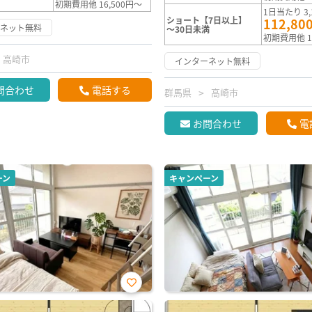
初期費用他 16,500円～
1日当たり 3,
ショート【7日以上】
112,80
ーネット無料
～30日未満
初期費用他 1
高崎市
インターネット無料
問合わせ
電話する
群馬県
高崎市
お問合わせ
電
ーン
キャンペーン
お気
に入