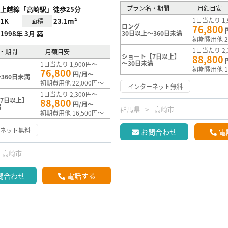
プラン名・期間
月額目安
上越線「高崎駅」徒歩25分
1日当たり 1,
1K
23.1m²
面積
ロング
76,800
1998年 3月 築
30日以上～360日未満
初期費用他 2
1日当たり 2,
・期間
月額目安
ショート【7日以上】
88,800
～30日未満
1日当たり 1,900円～
初期費用他 1
76,800
円/月～
360日未満
初期費用他 22,000円～
インターネット無料
1日当たり 2,300円～
7日以上】
88,800
円/月～
満
群馬県
高崎市
初期費用他 16,500円～
ーネット無料
お問合わせ
電
高崎市
問合わせ
電話する