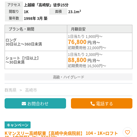
アクセス
上越線「高崎駅」徒歩25分
間取り
1K
面積
23.1m²
築年数
1998年 3月 築
プラン名・期間
月額目安
1日当たり 1,900円～
ロング
76,800
円/月～
30日以上～360日未満
初期費用他 22,000円～
1日当たり 2,300円～
ショート【7日以上】
88,800
円/月～
～30日未満
初期費用他 16,500円～
高級・ハイグレード
群馬県
高崎市
お問合わせ
電話する
キャンペーン
Kマンスリー高崎駅東【高崎中央病院前】 104・1K+ロフト