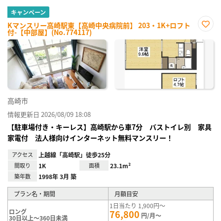
キャンペーン
Kマンスリー高崎駅東【高崎中央病院前】 203・1K+ロフト
付-【中部屋】(No.774117)
お気
に入
り登
録
高崎市
情報更新日 2026/08/09 18:08
【駐車場付き・キーレス】高崎駅から車7分 バストイレ別 家具
家電付 法人様向けインターネット無料マンスリー！
アクセス
上越線「高崎駅」徒歩25分
間取り
1K
面積
23.1m²
築年数
1998年 3月 築
プラン名・期間
月額目安
1日当たり 1,900円～
ロング
76,800
円/月～
30日以上～360日未満