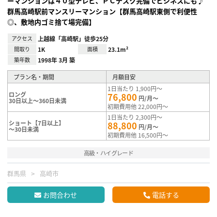
ーマンションは４０型テレビ、ＰＣデスク完備でビジネスにも♪
群馬高崎駅前マンスリーマンション【群馬高崎駅東側で利便性
◎、敷地内ゴミ捨て場完備】
アクセス
上越線「高崎駅」徒歩25分
間取り
1K
面積
23.1m²
築年数
1998年 3月 築
プラン名・期間
月額目安
1日当たり 1,900円～
ロング
76,800
円/月～
30日以上～360日未満
初期費用他 22,000円～
1日当たり 2,300円～
ショート【7日以上】
88,800
円/月～
～30日未満
初期費用他 16,500円～
高級・ハイグレード
群馬県
高崎市
お問合わせ
電話する