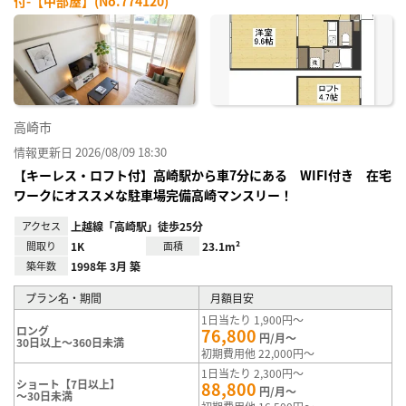
付-【中部屋】(No.774120)
お気
に入
り登
録
高崎市
情報更新日 2026/08/09 18:30
【キーレス・ロフト付】高崎駅から車7分にある WIFI付き 在宅
ワークにオススメな駐車場完備高崎マンスリー！
アクセス
上越線「高崎駅」徒歩25分
間取り
1K
面積
23.1m²
築年数
1998年 3月 築
プラン名・期間
月額目安
1日当たり 1,900円～
ロング
76,800
円/月～
30日以上～360日未満
初期費用他 22,000円～
1日当たり 2,300円～
ショート【7日以上】
88,800
円/月～
～30日未満