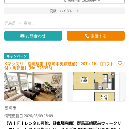
初期費用他 16,500円～
高級・ハイグレード
群馬県
高崎市
お問合わせ
電話する
キャンペーン
Kマンスリー高崎駅東【高崎中央病院前】 207・1K-【ロフト
付・角部屋】(No.725356)
お気
に入
り登
録
高崎市
情報更新日 2026/08/09 18:09
【ＷｉＦｉレンタル可能、駐車場完備】群馬高崎駅前ウィークリ