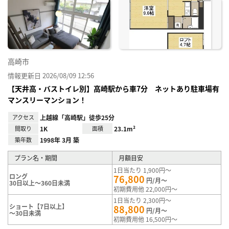
に入
り登
録
高崎市
情報更新日 2026/08/09 12:56
【天井高・バストイレ別】高崎駅から車7分 ネットあり駐車場有
マンスリーマンション！
アクセス
上越線「高崎駅」徒歩25分
間取り
1K
面積
23.1m²
築年数
1998年 3月 築
プラン名・期間
月額目安
1日当たり 1,900円～
ロング
76,800
円/月～
30日以上～360日未満
初期費用他 22,000円～
1日当たり 2,300円～
ショート【7日以上】
88,800
円/月～
～30日未満
初期費用他 16,500円～