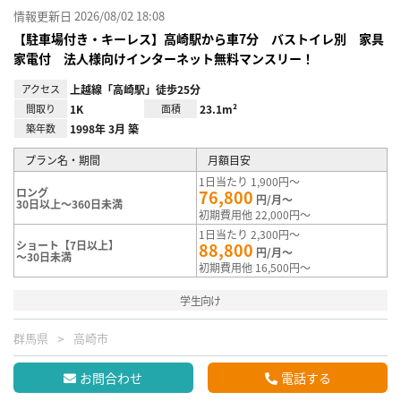
情報更新日 2026/08/02 18:08
【駐車場付き・キーレス】高崎駅から車7分 バストイレ別 家具
家電付 法人様向けインターネット無料マンスリー！
アクセス
上越線「高崎駅」徒歩25分
間取り
1K
面積
23.1m²
築年数
1998年 3月 築
プラン名・期間
月額目安
1日当たり 1,900円～
ロング
76,800
円/月～
30日以上～360日未満
初期費用他 22,000円～
1日当たり 2,300円～
ショート【7日以上】
88,800
円/月～
～30日未満
初期費用他 16,500円～
学生向け
群馬県
高崎市
お問合わせ
電話する