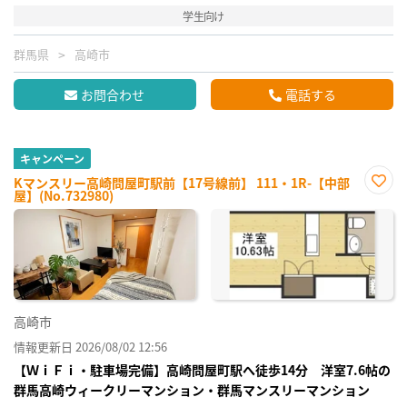
学生向け
群馬県
高崎市
お問合わせ
電話する
キャンペーン
Kマンスリー高崎問屋町駅前【17号線前】 111・1R-【中部
屋】(No.732980)
お気
に入
り登
録
高崎市
情報更新日 2026/08/02 12:56
【ＷｉＦｉ・駐車場完備】高崎問屋町駅へ徒歩14分 洋室7.6帖の
群馬高崎ウィークリーマンション・群馬マンスリーマンション