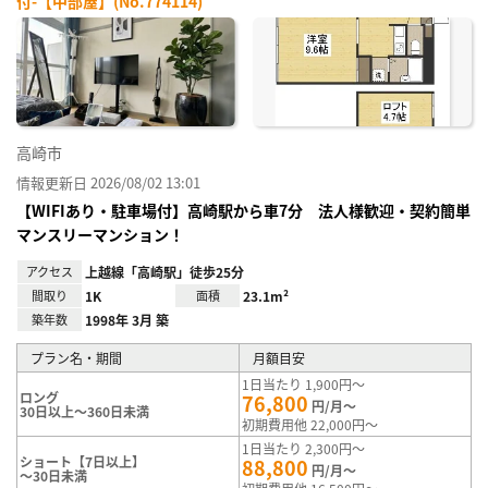
付-【中部屋】(No.774114)
お気
に入
り登
録
高崎市
情報更新日 2026/08/02 13:01
【WIFIあり・駐車場付】高崎駅から車7分 法人様歓迎・契約簡単
マンスリーマンション！
アクセス
上越線「高崎駅」徒歩25分
間取り
1K
面積
23.1m²
築年数
1998年 3月 築
プラン名・期間
月額目安
1日当たり 1,900円～
ロング
76,800
円/月～
30日以上～360日未満
初期費用他 22,000円～
1日当たり 2,300円～
ショート【7日以上】
88,800
円/月～
～30日未満