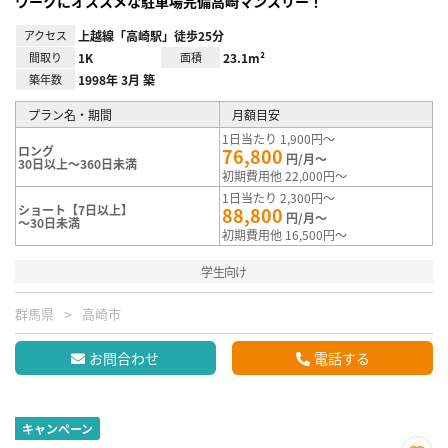
ワークにオススメな駐車場完備高崎マンスリー！
アクセス
上越線「高崎駅」徒歩25分
間取り
1K
面積
23.1m²
築年数
1998年 3月 築
プラン名・期間
月額目安
1日当たり 1,900円～
ロング
76,800
円/月～
30日以上～360日未満
初期費用他 22,000円～
1日当たり 2,300円～
ショート【7日以上】
88,800
円/月～
～30日未満
初期費用他 16,500円～
学生向け
群馬県
高崎市
お問合わせ
電話する
キャンペーン