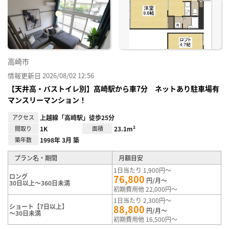
に入
り登
録
高崎市
情報更新日 2026/08/02 12:56
【天井高・バストイレ別】高崎駅から車7分 ネットあり駐車場有
マンスリーマンション！
アクセス
上越線「高崎駅」徒歩25分
間取り
1K
面積
23.1m²
築年数
1998年 3月 築
プラン名・期間
月額目安
1日当たり 1,900円～
ロング
76,800
円/月～
30日以上～360日未満
初期費用他 22,000円～
1日当たり 2,300円～
ショート【7日以上】
88,800
円/月～
～30日未満
初期費用他 16,500円～