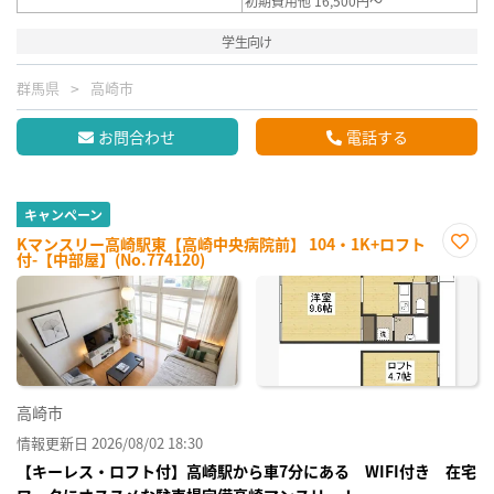
初期費用他 16,500円～
学生向け
群馬県
高崎市
お問合わせ
電話する
キャンペーン
Kマンスリー高崎駅東【高崎中央病院前】 104・1K+ロフト
付-【中部屋】(No.774120)
お気
に入
り登
録
高崎市
情報更新日 2026/08/02 18:30
【キーレス・ロフト付】高崎駅から車7分にある WIFI付き 在宅