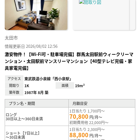
に入
り登
録
太田市
情報更新日 2026/08/02 12:56
激安物件！【Wi-Fi可・駐車場完備】群馬太田駅前ウィークリーマ
ンション・太田駅前マンスリーマンション【40型テレビ完備・家
具家電完備】
アクセス
東武鉄道小泉線「西小泉駅」
間取り
1K
面積
19m²
築年数
1987年 8月 築
プラン名・期間
月額目安
1日当たり 1,700円～
ロング
70,800
円/月～
30日以上～360日未満
初期費用他 22,000円～
1日当たり 2,300円～
ショート【7日以上】
88,800
円/月～
～30日未満