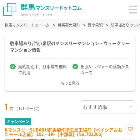
群馬マンスリードットコム
邑楽郡大泉町
西小泉駅
駐車場ありのウ
駐車場あり/西小泉駅のマンスリーマンション・ウィークリー
マンション情報
契約期間中、駐車場を無料
出張やレジャーの移動がス
で利用
ムーズ
もっと見る
1
件（1/1ページ）
キャンペーン
KマンスリーSUBARU群馬製作所矢島工場前【ベイシアおお
たモール店前】 102・1K-【中部屋】(No.782366)
お気