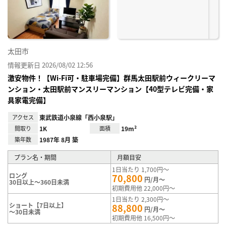
録
太田市
情報更新日 2026/08/02 12:56
激安物件！【Wi-Fi可・駐車場完備】群馬太田駅前ウィークリーマ
ンション・太田駅前マンスリーマンション【40型テレビ完備・家
具家電完備】
アクセス
東武鉄道小泉線「西小泉駅」
間取り
1K
面積
19m²
築年数
1987年 8月 築
プラン名・期間
月額目安
1日当たり 1,700円～
ロング
70,800
円/月～
30日以上～360日未満
初期費用他 22,000円～
1日当たり 2,300円～
ショート【7日以上】
88,800
円/月～
～30日未満
初期費用他 16,500円～