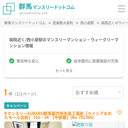
群馬マンスリードットコム
邑楽郡大泉町
西小泉駅
病院近くのウィ
病院近く/西小泉駅のマンスリーマンション・ウィークリーマ
ンション情報
緊急時も安心
徒歩圏内に医療施設が充実
もっと見る
1
件（1/1ページ）
キャンペーン
KマンスリーSUBARU群馬製作所矢島工場前【ベイシアおお
たモール店前】 102・1K-【中部屋】(No.782366)
お気
に入
り登