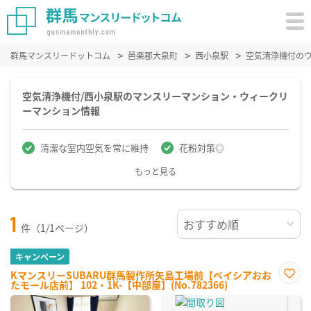
群馬マンスリードットコム
邑楽郡大泉町
西小泉駅
空気清浄機付の
空気清浄機付/西小泉駅のマンスリーマンション・ウィークリ
ーマンション情報
清潔な室内空気を常に維持
花粉対策◎
もっと見る
1
件（1/1ページ）
キャンペーン
KマンスリーSUBARU群馬製作所矢島工場前【ベイシアおお
たモール店前】 102・1K-【中部屋】(No.782366)
お気
に入
り登