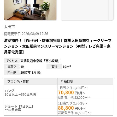
録
太田市
情報更新日 2026/08/09 12:56
激安物件！【Wi-Fi可・駐車場完備】群馬太田駅前ウィークリーマ
ンション・太田駅前マンスリーマンション【40型テレビ完備・家
具家電完備】
アクセス
東武鉄道小泉線「西小泉駅」
間取り
1K
面積
19m²
築年数
1987年 8月 築
プラン名・期間
月額目安
1日当たり 1,700円～
ロング
70,800
円/月～
30日以上～360日未満
初期費用他 22,000円～
1日当たり 2,300円～
ショート【7日以上】
88,800
円/月～
～30日未満
初期費用他 16,500円～