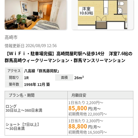
に入
り登
録
高崎市
情報更新日 2026/08/09 12:56
【ＷｉＦｉ・駐車場完備】高崎問屋町駅へ徒歩14分 洋室7.6帖の
群馬高崎ウィークリーマンション・群馬マンスリーマンション
アクセス
八高線「群馬藤岡駅」
間取り
1R
面積
26m²
築年数
1998年 12月 築
プラン名・期間
月額目安
1日当たり 2,200円～
ロング
85,800
円/月～
30日以上～360日未満
初期費用他 22,000円～
1日当たり 2,300円～
ショート【7日以上】
88,800
円/月～
～30日未満
初期費用他 16,500円～