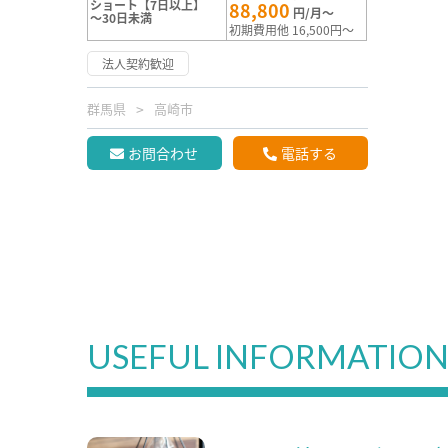
ショート【7日以上】
88,800
円/月～
～30日未満
初期費用他 16,500円～
法人契約歓迎
群馬県
高崎市
お問合わせ
電話する
USEFUL INFORMATIO