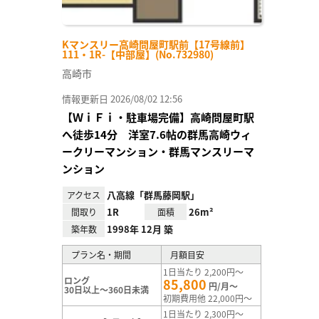
Kマンスリー高崎問屋町駅前【17号線前】
111・1R-【中部屋】(No.732980)
高崎市
情報更新日 2026/08/02 12:56
【ＷｉＦｉ・駐車場完備】高崎問屋町駅
へ徒歩14分 洋室7.6帖の群馬高崎ウィ
ークリーマンション・群馬マンスリーマ
ンション
八高線「群馬藤岡駅」
アクセス
1R
26m²
間取り
面積
1998年 12月 築
築年数
プラン名・期間
月額目安
1日当たり 2,200円～
ロング
85,800
円/月～
30日以上～360日未満
初期費用他 22,000円～
1日当たり 2,300円～