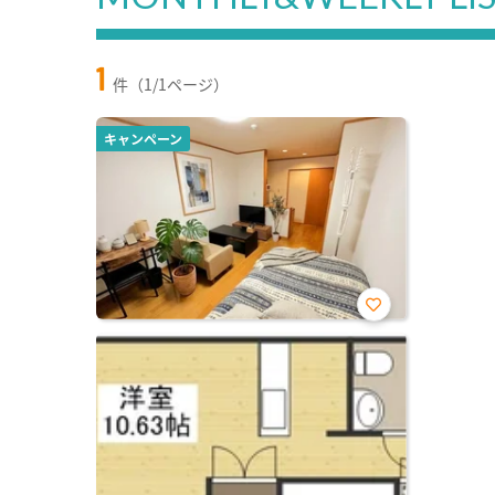
1
件（1/1ページ）
キャンペーン
お気
に入
り登
録