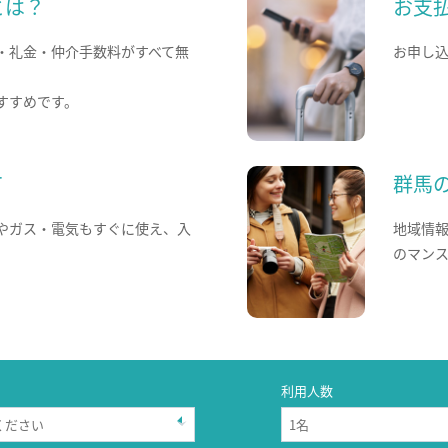
とは？
お支
・礼金・仲介手数料がすべて無
お申し
すすめです。
て
群馬
やガス・電気もすぐに使え、入
地域情
のマン
利用人数