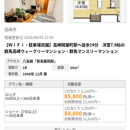
録
高崎市
情報更新日 2026/08/09 12:56
【ＷｉＦｉ・駐車場完備】高崎問屋町駅へ徒歩14分 洋室7.6帖の
群馬高崎ウィークリーマンション・群馬マンスリーマンション
アクセス
八高線「群馬藤岡駅」
間取り
1R
面積
26m²
築年数
1998年 12月 築
プラン名・期間
月額目安
1日当たり 2,200円～
ロング
85,800
円/月～
30日以上～360日未満
初期費用他 22,000円～
1日当たり 2,300円～
ショート【7日以上】
88,800
円/月～
～30日未満
初期費用他 16,500円～
風呂･トイレ別