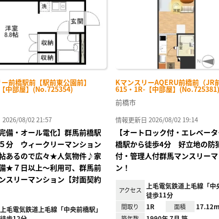
リー前橋駅前【駅前東公園前】
KマンスリーAQERU前橋前（JR
-【中部屋】(No.725354)
615・1R-【中部屋】(No.725381
前橋市
26/08/02 21:57
情報更新日 2026/08/02 19:14
完備・オール電化】群馬前橋駅
【オートロック付・エレベータ
５分 ウィークリーマンション
橋駅から徒歩4分 好立地の防
帖あるので広々★人気物件♪家
付・管理人付群馬マンスリーマ
備★７日以上～利用可、群馬前
ン！
ンスリーマンション【対面契約
上毛電気鉄道上毛線「中
アクセス
徒歩11分
1R
17.12m
間取り
面積
上毛電気鉄道上毛線「中央前橋駅」
徒歩12分
1990年 7月 築
築年数