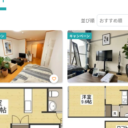
並び順
ーン
キャンペーン
お気
に入
り登
録