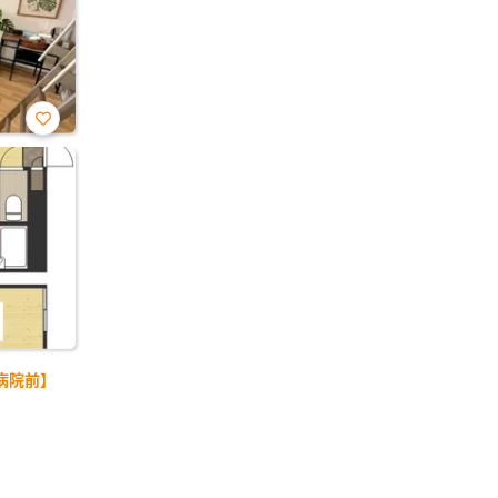
お気
に入
り登
録
病院前】