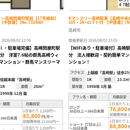
リー高崎問屋町駅前【17号線前】
Kマンスリー高崎駅東【高崎中央
-【中部屋】(No.732980)
205・1K+ロフト付-【中部屋】(No.
高崎市
26/08/02 12:56
情報更新日 2026/08/02 13:01
ｉ・駐車場完備】高崎問屋町駅
【WIFIあり・駐車場付】高崎
4分 洋室7.6帖の群馬高崎ウィ
分 法人様歓迎・契約簡単マン
マンション・群馬マンスリーマ
ンション！
上越線「高崎駅」徒歩25
アクセス
信越本線「高崎駅」
1K
23.1m
間取り
面積
1R
26m²
1998年 3月 築
面積
築年数
1998年 12月 築
プラン名・期間
月額目安
・期間
月額目安
1日当たり 1,
ロング
76,800
1日当たり 2,200円～
30日以上～360日未満
85,800
初期費用他 2
円/月～
360日未満
1日当たり 2,
初期費用他 22,000円～
ショート【7日以上】
88,800
1日当たり 2,300円～
～30日未満