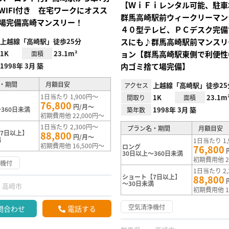
【ＷｉＦｉレンタル可能、駐車
WIFI付き 在宅ワークにオスス
群馬高崎駅前ウィークリーマン
場完備高崎マンスリー！
４０型テレビ、ＰＣデスク完備
上越線「高崎駅」徒歩25分
スにも♪群馬高崎駅前マンスリ
1K
23.1m²
ョン【群馬高崎駅東側で利便性
面積
1998年 3月 築
内ゴミ捨て場完備】
・期間
月額目安
上越線「高崎駅」徒歩25
アクセス
1日当たり 1,900円～
1K
23.1m
間取り
面積
76,800
円/月～
360日未満
1998年 3月 築
築年数
初期費用他 22,000円～
1日当たり 2,300円～
プラン名・期間
月額目安
7日以上】
88,800
円/月～
満
1日当たり 1,
初期費用他 16,500円～
ロング
76,800
30日以上～360日未満
初期費用他 2
浄機付
1日当たり 2,
ショート【7日以上】
88,800
～30日未満
高崎市
初期費用他 1
空気清浄機付
問合わせ
電話する