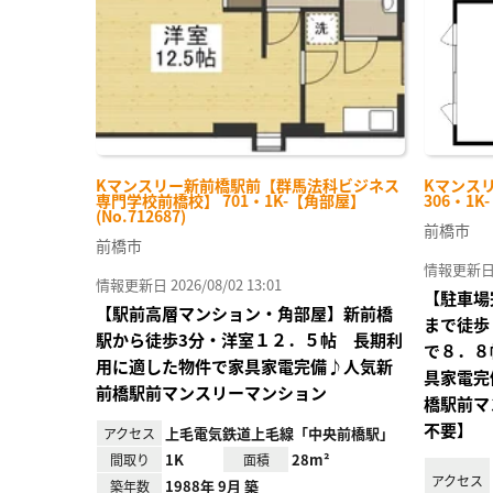
Kマンスリー新前橋駅前【群馬法科ビジネス
Kマンス
専門学校前橋校】 701・1K-【角部屋】
306・1K
(No.712687)
前橋市
前橋市
情報更新日 20
情報更新日 2026/08/02 13:01
【駐車場
【駅前高層マンション・角部屋】新前橋
まで徒歩
駅から徒歩3分・洋室１２．５帖 長期利
で８．８
用に適した物件で家具家電完備♪人気新
具家電完
前橋駅前マンスリーマンション
橋駅前マ
不要】
上毛電気鉄道上毛線「中央前橋駅」
アクセス
1K
28m²
間取り
面積
アクセス
1988年 9月 築
築年数