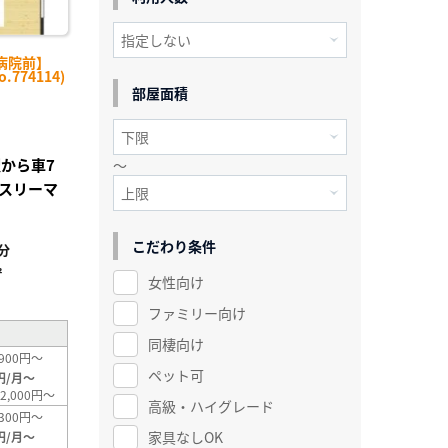
病院前】
774114)
部屋面積
駅から車7
～
スリーマ
こだわり条件
分
²
女性向け
ファミリー向け
同棲向け
900円～
ペット可
円/月～
2,000円～
高級・ハイグレード
300円～
家具なしOK
円/月～