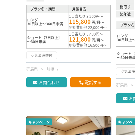
間取り
プラン名・期間
月額目安
築年数
1日当たり 3,200円～
ロング
115,800
円/月～
30日以上～360日未満
プラン名
初期費用他 22,000円～
1日当たり 3,400円～
ロング
ショート【7日以上】
121,800
30日以上～
円/月～
～30日未満
初期費用他 16,500円～
ショート【
空気清浄機付
～30日未
群馬県
前橋市
空気清
お問合わせ
電話する
群馬県
お
キャンペーン
キャンペ