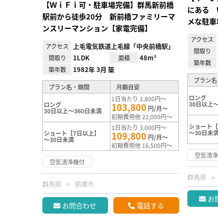
【ＷｉＦｉ可・駐車場完備】群馬新前橋
にある 
駅前から徒歩20分 新前橋ファミリーマ
メな駐車
ンスリーマンション【家電完備】
アクセス
上毛電気鉄道上毛線「中央前橋駅」
アクセス
間取り
1LDK
48m²
間取り
面積
築年数
1982年 3月 築
築年数
プラン名
プラン名・期間
月額目安
ロング
1日当たり 2,800円～
30日以上～
ロング
103,800
円/月～
30日以上～360日未満
初期費用他 22,000円～
ショート【
1日当たり 3,000円～
～30日未
ショート【7日以上】
109,800
円/月～
～30日未満
初期費用他 16,500円～
空気清
空気清浄機付
群馬県
群馬県
前橋市
お
お問合わせ
電話する