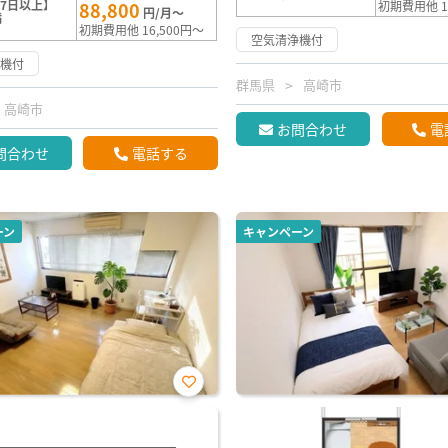
7日以上】
88,800
初期費用他 1
円/月～
満
初期費用他 16,500円～
空気清浄機付
浄機付
群馬県
高崎市
高崎市
お問合わせ
電
問合わせ
電話する
ーン
キャンペーン
お気
に入
り登
録