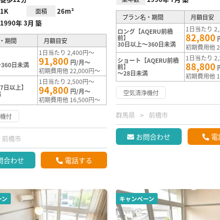
1K
26m²
面積
プラン名・期間
月額目安
1990年 3月 築
1日当たり 2,
ロング【AQERU前橋
82,800
前】
・期間
月額目安
30日以上～360日未満
初期費用他 2
1日当たり 2,400円～
1日当たり 2,
91,800
ショート【AQERU前橋
円/月～
88,800
360日未満
前】
初期費用他 22,000円～
～28日未満
初期費用他 1
1日当たり 2,500円～
7日以上】
94,800
円/月～
空気清浄機付
満
初期費用他 16,500円～
群馬県
前橋市
浄機付
お問合わせ
電
前橋市
問合わせ
電話する
ーン
キャンペーン