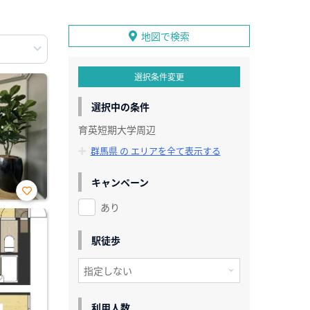
地図で検索
選択条件変更
選択中の条件
育英短期大学周辺
群馬県 の エリアを全て表示する
キャンペーン
あり
お気
に入
り登
録
駅徒歩
利用人数