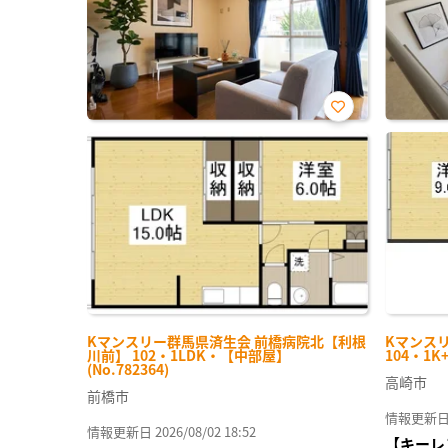
お気
に入
り登
録
Kマンスリー群馬県済生会 前橋病院北【利根
Kマンス
川前】 102・1LDK・【中部屋】
104・1K
(No.782364)
高崎市
前橋市
情報更新日 20
情報更新日 2026/08/02 18:52
【キーレ