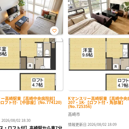
お気
に入
り登
録
リー高崎駅東【高崎中央病院前】
Kマンスリー高崎駅東【高崎中央
+ロフト付-【中部屋】(No.774120)
207・1K-【ロフト付・角部屋】
(No.725356)
高崎市
26/08/02 18:30
情報更新日 2026/08/02 18:09
ス・ロフト付】高崎駅から車7分