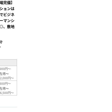
場完備】
ションは
でビジネ
ーマンシ
◎、敷地
分
²
900円～
円/月～
2,000円～
300円～
円/月～
6,500円～