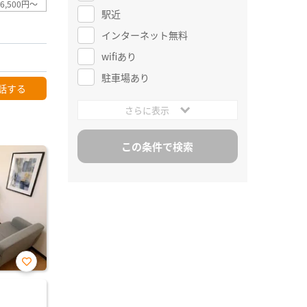
6,500円～
駅近
インターネット無料
wifiあり
駐車場あり
話する
さらに表示
お気
に入
り登
録