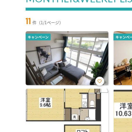
11
件（1/1ページ）
キャンペーン
キャンペ
お気
に入
り登
録