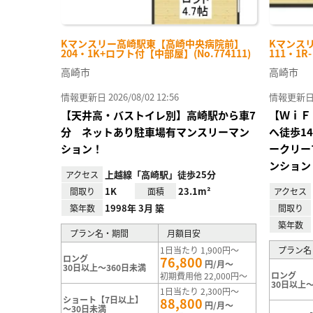
Kマンスリー高崎駅東【高崎中央病院前】
Kマンス
204・1K+ロフト付【中部屋】(No.774111)
111・1R
高崎市
高崎市
情報更新日 2026/08/02 12:56
情報更新日 20
【天井高・バストイレ別】高崎駅から車7
【ＷｉＦ
分 ネットあり駐車場有マンスリーマン
へ徒歩1
ション！
ークリー
ンション
上越線「高崎駅」徒歩25分
アクセス
1K
23.1m²
間取り
面積
アクセス
1998年 3月 築
築年数
間取り
築年数
プラン名・期間
月額目安
1日当たり 1,900円～
プラン名
ロング
76,800
円/月～
30日以上～360日未満
ロング
初期費用他 22,000円～
30日以上～
1日当たり 2,300円～
ショート【7日以上】
88,800
円/月～
～30日未満