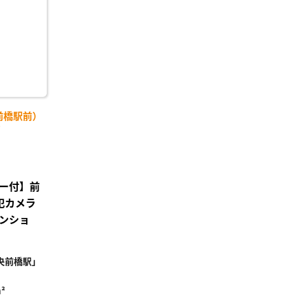
前橋駅前）
)
ー付】前
犯カメラ
ンショ
央前橋駅」
²