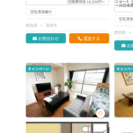
ショート【
初期費用他 16,500円～
～30日未
空気清浄機付
空気清
群馬県
高崎市
群馬県
お問合わせ
電話する
お
キャンペーン
キャンペ
お気
に入
り登
録