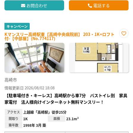
お問合わせ
電話する
キャンペーン
Kマンスリー高崎駅東【高崎中央病院前】 203・1K+ロフト
付-【中部屋】(No.774117)
お気
に入
り登
録
高崎市
情報更新日 2026/08/02 18:08
【駐車場付き・キーレス】高崎駅から車7分 バストイレ別 家具
家電付 法人様向けインターネット無料マンスリー！
アクセス
上越線「高崎駅」徒歩25分
間取り
1K
面積
23.1m²
築年数
1998年 3月 築