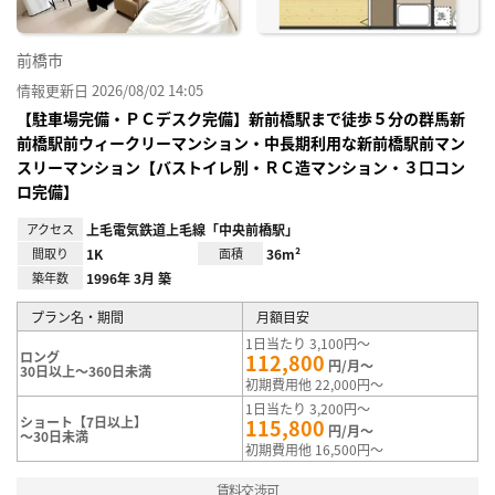
前橋市
情報更新日 2026/08/02 14:05
【駐車場完備・ＰＣデスク完備】新前橋駅まで徒歩５分の群馬新
前橋駅前ウィークリーマンション・中長期利用な新前橋駅前マン
スリーマンション【バストイレ別・ＲＣ造マンション・３口コン
ロ完備】
アクセス
上毛電気鉄道上毛線「中央前橋駅」
間取り
1K
面積
36m²
築年数
1996年 3月 築
プラン名・期間
月額目安
1日当たり 3,100円～
ロング
112,800
円/月～
30日以上～360日未満
初期費用他 22,000円～
1日当たり 3,200円～
ショート【7日以上】
115,800
円/月～
～30日未満
初期費用他 16,500円～
賃料交渉可