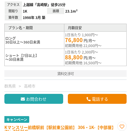
アクセス
上越線「高崎駅」徒歩25分
間取り
1K
面積
23.1m²
築年数
1998年 3月 築
プラン名・期間
月額目安
1日当たり 1,900円～
ロング
76,800
円/月～
30日以上～360日未満
初期費用他 22,000円～
1日当たり 2,300円～
ショート【7日以上】
88,800
円/月～
～30日未満
初期費用他 16,500円～
賃料交渉可
群馬県
高崎市
お問合わせ
電話する
キャンペーン
Kマンスリー前橋駅前【駅前東公園前】 306・1K-【中部屋】