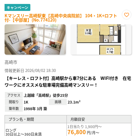
キャンペーン
Kマンスリー高崎駅東【高崎中央病院前】 104・1K+ロフト
付-【中部屋】(No.774120)
お気
に入
り登
録
高崎市
情報更新日 2026/08/02 18:30
【キーレス・ロフト付】高崎駅から車7分にある WIFI付き 在宅
ワークにオススメな駐車場完備高崎マンスリー！
アクセス
上越線「高崎駅」徒歩25分
間取り
1K
面積
23.1m²
築年数
1998年 3月 築
プラン名・期間
月額目安
1日当たり 1,900円～
ロング
76,800
円/月～
30日以上～360日未満