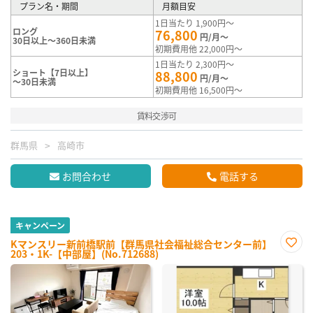
プラン名・期間
月額目安
1日当たり 1,900円～
ロング
76,800
円/月～
30日以上～360日未満
初期費用他 22,000円～
1日当たり 2,300円～
ショート【7日以上】
88,800
円/月～
～30日未満
初期費用他 16,500円～
賃料交渉可
群馬県
高崎市
お問合わせ
電話する
キャンペーン
Kマンスリー新前橋駅前【群馬県社会福祉総合センター前】
203・1K-【中部屋】(No.712688)
お気
に入
り登
録