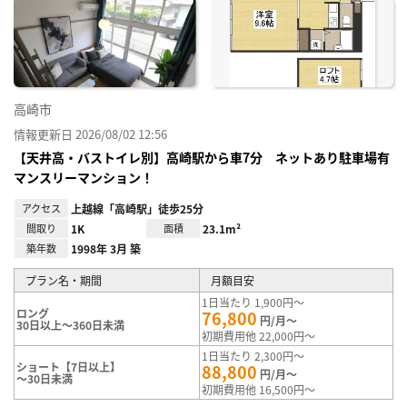
に入
り登
録
高崎市
情報更新日 2026/08/02 12:56
【天井高・バストイレ別】高崎駅から車7分 ネットあり駐車場有
マンスリーマンション！
アクセス
上越線「高崎駅」徒歩25分
間取り
1K
面積
23.1m²
築年数
1998年 3月 築
プラン名・期間
月額目安
1日当たり 1,900円～
ロング
76,800
円/月～
30日以上～360日未満
初期費用他 22,000円～
1日当たり 2,300円～
ショート【7日以上】
88,800
円/月～
～30日未満
初期費用他 16,500円～