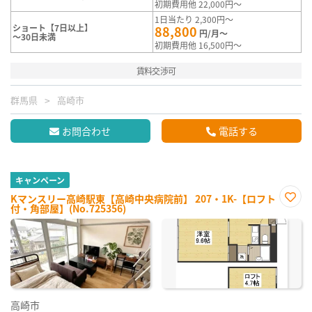
初期費用他 22,000円～
1日当たり 2,300円～
ショート【7日以上】
88,800
円/月～
～30日未満
初期費用他 16,500円～
賃料交渉可
群馬県
高崎市
お問合わせ
電話する
キャンペーン
Kマンスリー高崎駅東【高崎中央病院前】 207・1K-【ロフト
付・角部屋】(No.725356)
お気
に入
り登
録
高崎市