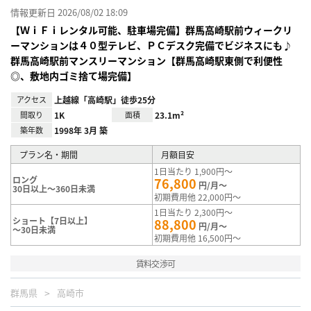
情報更新日 2026/08/02 18:09
【ＷｉＦｉレンタル可能、駐車場完備】群馬高崎駅前ウィークリ
ーマンションは４０型テレビ、ＰＣデスク完備でビジネスにも♪
群馬高崎駅前マンスリーマンション【群馬高崎駅東側で利便性
◎、敷地内ゴミ捨て場完備】
アクセス
上越線「高崎駅」徒歩25分
間取り
1K
面積
23.1m²
築年数
1998年 3月 築
プラン名・期間
月額目安
1日当たり 1,900円～
ロング
76,800
円/月～
30日以上～360日未満
初期費用他 22,000円～
1日当たり 2,300円～
ショート【7日以上】
88,800
円/月～
～30日未満
初期費用他 16,500円～
賃料交渉可
群馬県
高崎市