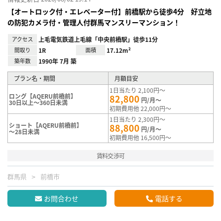
【オートロック付・エレベーター付】前橋駅から徒歩4分 好立地
の防犯カメラ付・管理人付群馬マンスリーマンション！
アクセス
上毛電気鉄道上毛線「中央前橋駅」徒歩11分
間取り
1R
面積
17.12m²
築年数
1990年 7月 築
プラン名・期間
月額目安
1日当たり 2,100円～
ロング【AQERU前橋前】
82,800
円/月～
30日以上～360日未満
初期費用他 22,000円～
1日当たり 2,300円～
ショート【AQERU前橋前】
88,800
円/月～
～28日未満
初期費用他 16,500円～
賃料交渉可
群馬県
前橋市
お問合わせ
電話する