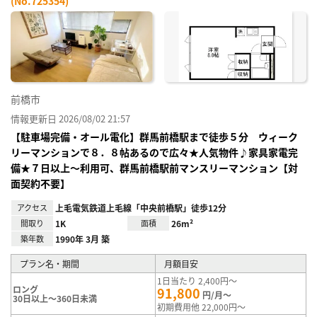
(No.725354)
お気
に入
り登
録
前橋市
情報更新日 2026/08/02 21:57
【駐車場完備・オール電化】群馬前橋駅まで徒歩５分 ウィーク
リーマンションで８．８帖あるので広々★人気物件♪家具家電完
備★７日以上～利用可、群馬前橋駅前マンスリーマンション【対
面契約不要】
アクセス
上毛電気鉄道上毛線「中央前橋駅」徒歩12分
間取り
1K
面積
26m²
築年数
1990年 3月 築
プラン名・期間
月額目安
1日当たり 2,400円～
ロング
91,800
円/月～
30日以上～360日未満
初期費用他 22,000円～