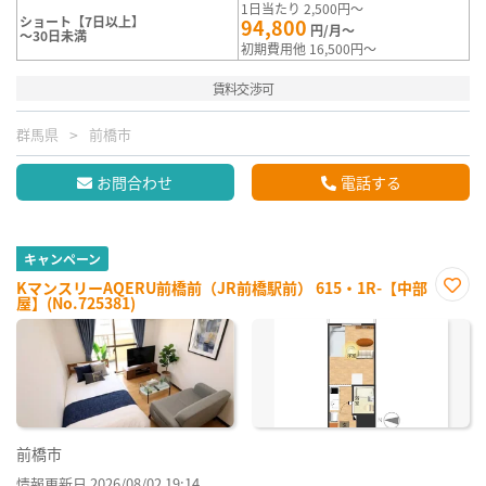
1日当たり 2,500円～
ショート【7日以上】
94,800
円/月～
～30日未満
初期費用他 16,500円～
賃料交渉可
群馬県
前橋市
お問合わせ
電話する
キャンペーン
KマンスリーAQERU前橋前（JR前橋駅前） 615・1R-【中部
屋】(No.725381)
お気
に入
り登
録
前橋市
情報更新日 2026/08/02 19:14