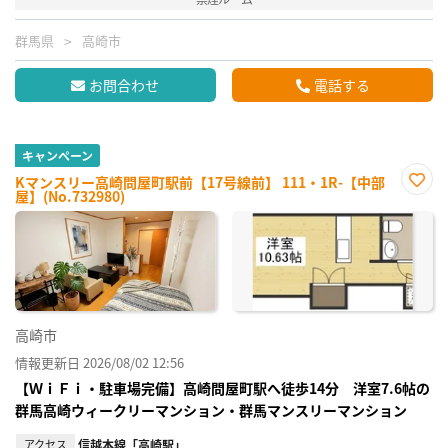
群馬県
高崎市
お問合わせ
電話する
キャンペーン
Kマンスリー高崎問屋町駅前【17号線前】 111・1R-【中部
屋】(No.732980)
お気
に入
り登
録
高崎市
情報更新日 2026/08/02 12:56
【ＷｉＦｉ・駐車場完備】高崎問屋町駅へ徒歩14分 洋室7.6帖の
群馬高崎ウィークリーマンション・群馬マンスリーマンション
アクセス
信越本線「高崎駅」