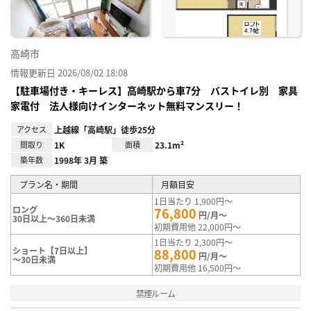
高崎市
情報更新日 2026/08/02 18:08
【駐車場付き・キーレス】高崎駅から車7分 バストイレ別 家具
家電付 法人様向けインターネット無料マンスリー！
アクセス
上越線「高崎駅」徒歩25分
間取り
1K
面積
23.1m²
築年数
1998年 3月 築
プラン名・期間
月額目安
1日当たり 1,900円～
ロング
76,800
円/月～
30日以上～360日未満
初期費用他 22,000円～
1日当たり 2,300円～
ショート【7日以上】
88,800
円/月～
～30日未満
初期費用他 16,500円～
禁煙ルーム