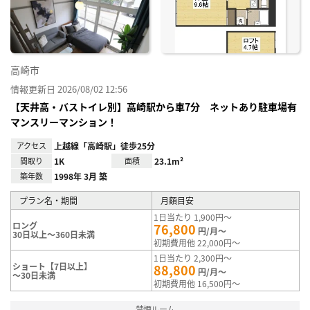
録
高崎市
情報更新日 2026/08/02 12:56
【天井高・バストイレ別】高崎駅から車7分 ネットあり駐車場有
マンスリーマンション！
アクセス
上越線「高崎駅」徒歩25分
間取り
1K
面積
23.1m²
築年数
1998年 3月 築
プラン名・期間
月額目安
1日当たり 1,900円～
ロング
76,800
円/月～
30日以上～360日未満
初期費用他 22,000円～
1日当たり 2,300円～
ショート【7日以上】
88,800
円/月～
～30日未満
初期費用他 16,500円～
禁煙ルーム