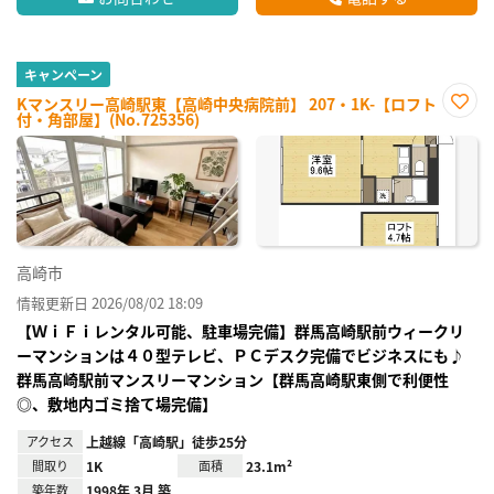
キャンペーン
Kマンスリー高崎駅東【高崎中央病院前】 207・1K-【ロフト
付・角部屋】(No.725356)
お気
に入
り登
録
高崎市
情報更新日 2026/08/02 18:09
【ＷｉＦｉレンタル可能、駐車場完備】群馬高崎駅前ウィークリ
ーマンションは４０型テレビ、ＰＣデスク完備でビジネスにも♪
群馬高崎駅前マンスリーマンション【群馬高崎駅東側で利便性
◎、敷地内ゴミ捨て場完備】
アクセス
上越線「高崎駅」徒歩25分
間取り
1K
面積
23.1m²
築年数
1998年 3月 築