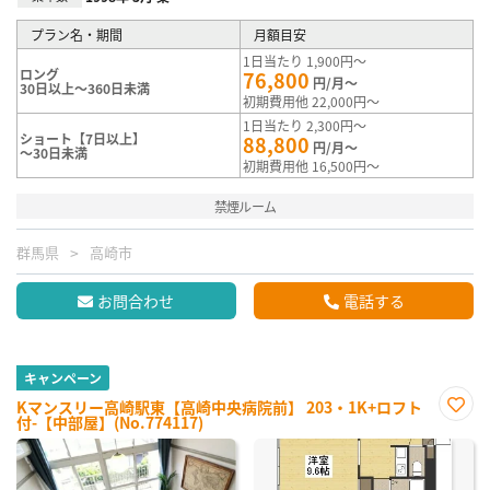
プラン名・期間
月額目安
1日当たり 1,900円～
ロング
76,800
円/月～
30日以上～360日未満
初期費用他 22,000円～
1日当たり 2,300円～
ショート【7日以上】
88,800
円/月～
～30日未満
初期費用他 16,500円～
禁煙ルーム
群馬県
高崎市
お問合わせ
電話する
キャンペーン
Kマンスリー高崎駅東【高崎中央病院前】 203・1K+ロフト
付-【中部屋】(No.774117)
お気
に入
り登
録