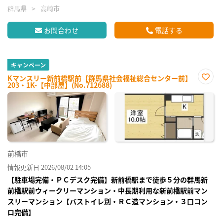
群馬県
高崎市
お問合わせ
電話する
キャンペーン
Kマンスリー新前橋駅前【群馬県社会福祉総合センター前】
203・1K-【中部屋】(No.712688)
お気
に入
り登
録
前橋市
情報更新日 2026/08/02 14:05
【駐車場完備・ＰＣデスク完備】新前橋駅まで徒歩５分の群馬新
前橋駅前ウィークリーマンション・中長期利用な新前橋駅前マン
スリーマンション【バストイレ別・ＲＣ造マンション・３口コン
ロ完備】