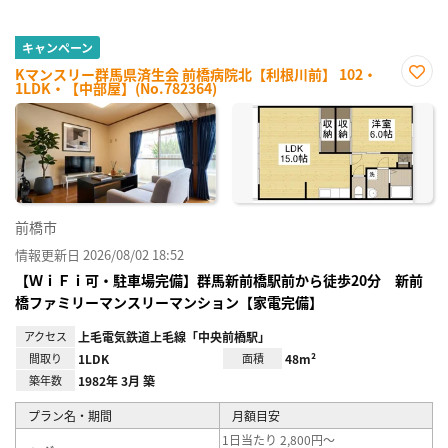
キャンペーン
Kマンスリー群馬県済生会 前橋病院北【利根川前】 102・
1LDK・【中部屋】(No.782364)
お気
に入
り登
録
前橋市
情報更新日 2026/08/02 18:52
【ＷｉＦｉ可・駐車場完備】群馬新前橋駅前から徒歩20分 新前
橋ファミリーマンスリーマンション【家電完備】
アクセス
上毛電気鉄道上毛線「中央前橋駅」
間取り
1LDK
面積
48m²
築年数
1982年 3月 築
プラン名・期間
月額目安
1日当たり 2,800円～