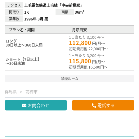
アクセス
上毛電気鉄道上毛線「中央前橋駅」
間取り
1K
面積
36m²
築年数
1996年 3月 築
プラン名・期間
月額目安
1日当たり 3,100円～
ロング
112,800
円/月～
30日以上～360日未満
初期費用他 22,000円～
1日当たり 3,200円～
ショート【7日以上】
115,800
円/月～
～30日未満
初期費用他 16,500円～
禁煙ルーム
群馬県
前橋市
お問合わせ
電話する