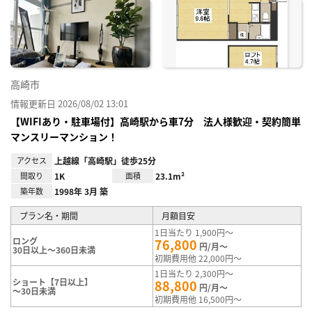
に入
り登
録
高崎市
情報更新日 2026/08/02 13:01
【WIFIあり・駐車場付】高崎駅から車7分 法人様歓迎・契約簡単
マンスリーマンション！
アクセス
上越線「高崎駅」徒歩25分
間取り
1K
面積
23.1m²
築年数
1998年 3月 築
プラン名・期間
月額目安
1日当たり 1,900円～
ロング
76,800
円/月～
30日以上～360日未満
初期費用他 22,000円～
1日当たり 2,300円～
ショート【7日以上】
88,800
円/月～
～30日未満
初期費用他 16,500円～