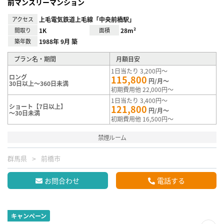
前マンスリーマンション
アクセス
上毛電気鉄道上毛線「中央前橋駅」
間取り
1K
面積
28m²
築年数
1988年 9月 築
プラン名・期間
月額目安
1日当たり 3,200円～
ロング
115,800
円/月～
30日以上～360日未満
初期費用他 22,000円～
1日当たり 3,400円～
ショート【7日以上】
121,800
円/月～
～30日未満
初期費用他 16,500円～
禁煙ルーム
群馬県
前橋市
お問合わせ
電話する
キャンペーン