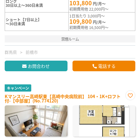
ロング
103,800
円/月～
30日以上～360日未満
初期費用他 22,000円～
1日当たり 3,000円～
ショート【7日以上】
109,800
円/月～
～30日未満
初期費用他 16,500円～
禁煙ルーム
群馬県
前橋市
お問合わせ
電話する
キャンペーン
Kマンスリー高崎駅東【高崎中央病院前】 104・1K+ロフト
付-【中部屋】(No.774120)
お気
に入
り登
録