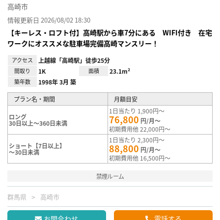
高崎市
情報更新日 2026/08/02 18:30
【キーレス・ロフト付】高崎駅から車7分にある WIFI付き 在宅
ワークにオススメな駐車場完備高崎マンスリー！
アクセス
上越線「高崎駅」徒歩25分
間取り
1K
面積
23.1m²
築年数
1998年 3月 築
プラン名・期間
月額目安
1日当たり 1,900円～
ロング
76,800
円/月～
30日以上～360日未満
初期費用他 22,000円～
1日当たり 2,300円～
ショート【7日以上】
88,800
円/月～
～30日未満
初期費用他 16,500円～
禁煙ルーム
群馬県
高崎市
お問合わせ
電話する