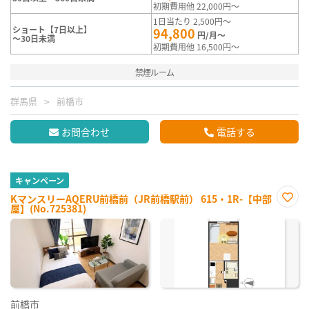
初期費用他 22,000円～
1日当たり 2,500円～
ショート【7日以上】
94,800
円/月～
～30日未満
初期費用他 16,500円～
禁煙ルーム
群馬県
前橋市
お問合わせ
電話する
キャンペーン
KマンスリーAQERU前橋前（JR前橋駅前） 615・1R-【中部
屋】(No.725381)
お気
に入
り登
録
前橋市