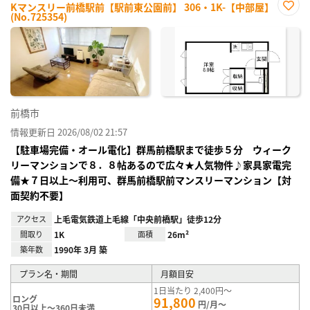
Kマンスリー前橋駅前【駅前東公園前】 306・1K-【中部屋】
(No.725354)
お気
に入
り登
録
前橋市
情報更新日 2026/08/02 21:57
【駐車場完備・オール電化】群馬前橋駅まで徒歩５分 ウィーク
リーマンションで８．８帖あるので広々★人気物件♪家具家電完
備★７日以上～利用可、群馬前橋駅前マンスリーマンション【対
面契約不要】
アクセス
上毛電気鉄道上毛線「中央前橋駅」徒歩12分
間取り
1K
面積
26m²
築年数
1990年 3月 築
プラン名・期間
月額目安
1日当たり 2,400円～
ロング
91,800
円/月～
30日以上～360日未満