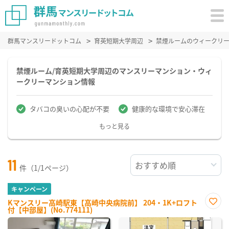
群馬マンスリードットコム
育英短期大学周辺
禁煙ルームのウィークリ
禁煙ルーム/育英短期大学周辺のマンスリーマンション・ウィ
ークリーマンション情報
タバコの臭いの心配が不要
健康的な環境で安心滞在
もっと見る
11
件（1/1ページ）
キャンペーン
Kマンスリー高崎駅東【高崎中央病院前】 204・1K+ロフト
付【中部屋】(No.774111)
お気
に入
り登