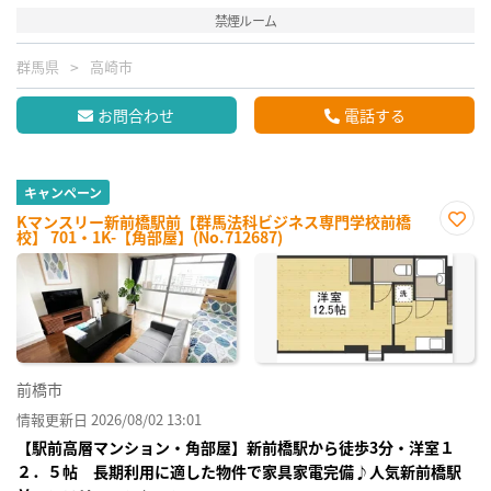
禁煙ルーム
群馬県
高崎市
お問合わせ
電話する
キャンペーン
Kマンスリー新前橋駅前【群馬法科ビジネス専門学校前橋
校】 701・1K-【角部屋】(No.712687)
お気
に入
り登
録
前橋市
情報更新日 2026/08/02 13:01
【駅前高層マンション・角部屋】新前橋駅から徒歩3分・洋室１
２．５帖 長期利用に適した物件で家具家電完備♪人気新前橋駅