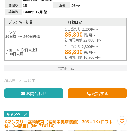
間取り
1R
面積
26m²
築年数
1998年 12月 築
プラン名・期間
月額目安
1日当たり 2,200円～
ロング
85,800
円/月～
30日以上～360日未満
初期費用他 22,000円～
1日当たり 2,300円～
ショート【7日以上】
88,800
円/月～
～30日未満
初期費用他 16,500円～
禁煙ルーム
群馬県
高崎市
お問合わせ
電話する
キャンペーン
Kマンスリー高崎駅東【高崎中央病院前】 205・1K+ロフト
付-【中部屋】(No.774114)
お気