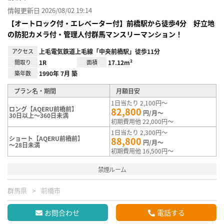
情報更新日 2026/08/02 19:14
【オートロック付・エレベーター付】前橋駅から徒歩4分 好立地
の防犯カメラ付・管理人付群馬マンスリーマンション！
アクセス
上毛電気鉄道上毛線「中央前橋駅」徒歩11分
間取り
1R
面積
17.12m²
築年数
1990年 7月 築
プラン名・期間
月額目安
1日当たり 2,100円～
ロング【AQERU前橋前】
82,800
円/月～
30日以上～360日未満
初期費用他 22,000円～
1日当たり 2,300円～
ショート【AQERU前橋前】
88,800
円/月～
～28日未満
初期費用他 16,500円～
禁煙ルーム
群馬県
前橋市
お問合わせ
電話する