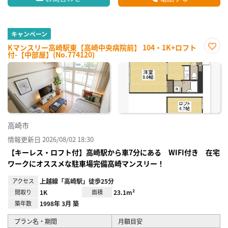
キャンペーン
Kマンスリー高崎駅東【高崎中央病院前】 104・1K+ロフト
付-【中部屋】(No.774120)
お気
に入
り登
録
高崎市
情報更新日 2026/08/02 18:30
【キーレス・ロフト付】高崎駅から車7分にある WIFI付き 在宅
ワークにオススメな駐車場完備高崎マンスリー！
アクセス
上越線「高崎駅」徒歩25分
間取り
1K
面積
23.1m²
築年数
1998年 3月 築
プラン名・期間
月額目安