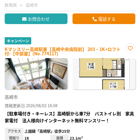
群馬県
高崎市
お問合わせ
電話する
キャンペーン
Kマンスリー高崎駅東【高崎中央病院前】 203・1K+ロフト
付-【中部屋】(No.774117)
お気
に入
り登
録
高崎市
情報更新日 2026/08/02 18:08
【駐車場付き・キーレス】高崎駅から車7分 バストイレ別 家具
家電付 法人様向けインターネット無料マンスリー！
アクセス
上越線「高崎駅」徒歩25分
間取り
1K
面積
23.1m²