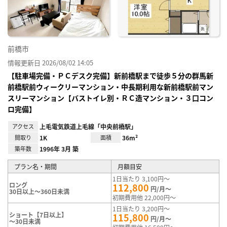
録
前橋市
情報更新日 2026/08/02 14:05
【駐車場完備・ＰＣデスク完備】新前橋駅まで徒歩５分の群馬新
前橋駅前ウィークリーマンション・中長期利用な新前橋駅前マン
スリーマンション【バストイレ別・ＲＣ造マンション・３口コン
ロ完備】
アクセス
上毛電気鉄道上毛線「中央前橋駅」
間取り
1K
面積
36m²
築年数
1996年 3月 築
プラン名・期間
月額目安
1日当たり 3,100円～
ロング
112,800
円/月～
30日以上～360日未満
初期費用他 22,000円～
1日当たり 3,200円～
ショート【7日以上】
115,800
円/月～
～30日未満