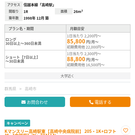
アクセス
信越本線「高崎駅」
間取り
1R
面積
26m²
築年数
1998年 12月 築
プラン名・期間
月額目安
1日当たり 2,200円～
ロング
85,800
円/月～
30日以上～360日未満
初期費用他 22,000円～
1日当たり 2,300円～
ショート【7日以上】
88,800
円/月～
～30日未満
初期費用他 16,500円～
大学近く
群馬県
高崎市
お問合わせ
電話する
キャンペーン
Kマンスリー高崎駅東【高崎中央病院前】 205・1K+ロフト