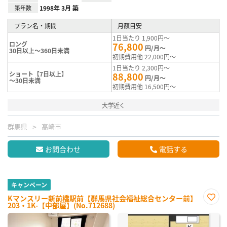
築年数
1998年 3月 築
プラン名・期間
月額目安
1日当たり 1,900円～
ロング
76,800
円/月～
30日以上～360日未満
初期費用他 22,000円～
1日当たり 2,300円～
ショート【7日以上】
88,800
円/月～
～30日未満
初期費用他 16,500円～
大学近く
群馬県
高崎市
お問合わせ
電話する
キャンペーン
Kマンスリー新前橋駅前【群馬県社会福祉総合センター前】
203・1K-【中部屋】(No.712688)
お気
に入
り登