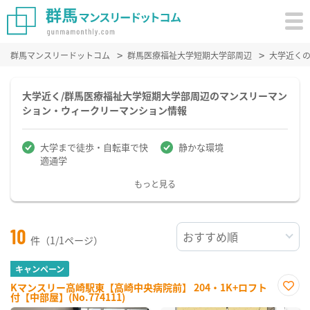
群馬マンスリードットコム
群馬医療福祉大学短期大学部周辺
大学近く
大学近く/群馬医療福祉大学短期大学部周辺のマンスリーマン
ション・ウィークリーマンション情報
大学まで徒歩・自転車で快
静かな環境
適通学
もっと見る
10
件（1/1ページ）
キャンペーン
Kマンスリー高崎駅東【高崎中央病院前】 204・1K+ロフト
付【中部屋】(No.774111)
お気