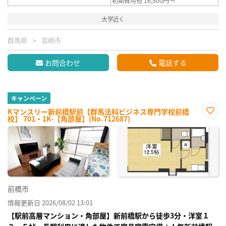
初期費用他 16,500円～
大学近く
群馬県
高崎市
お問合わせ
電話する
キャンペーン
Kマンスリー新前橋駅前【群馬法科ビジネス専門学校前橋
校】 701・1K-【角部屋】(No.712687)
お気
に入
り登
録
前橋市
情報更新日 2026/08/02 13:01
【駅前高層マンション・角部屋】新前橋駅から徒歩3分・洋室１