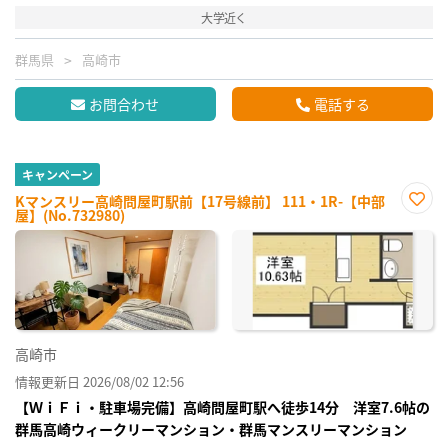
大学近く
群馬県
高崎市
お問合わせ
電話する
キャンペーン
Kマンスリー高崎問屋町駅前【17号線前】 111・1R-【中部
屋】(No.732980)
お気
に入
り登
録
高崎市
情報更新日 2026/08/02 12:56
【ＷｉＦｉ・駐車場完備】高崎問屋町駅へ徒歩14分 洋室7.6帖の
群馬高崎ウィークリーマンション・群馬マンスリーマンション