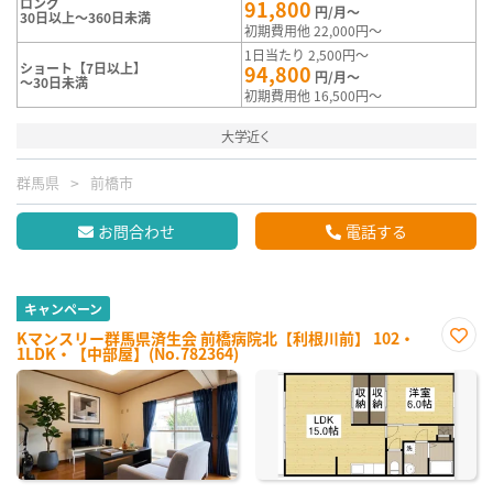
ロング
91,800
円/月～
30日以上～360日未満
初期費用他 22,000円～
1日当たり 2,500円～
ショート【7日以上】
94,800
円/月～
～30日未満
初期費用他 16,500円～
大学近く
群馬県
前橋市
お問合わせ
電話する
キャンペーン
Kマンスリー群馬県済生会 前橋病院北【利根川前】 102・
1LDK・【中部屋】(No.782364)
お気
に入
り登
録