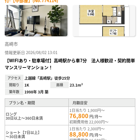
付-【中部屋】(No.774114)
お気
に入
り登
録
高崎市
情報更新日 2026/08/02 13:01
【WIFIあり・駐車場付】高崎駅から車7分 法人様歓迎・契約簡単
マンスリーマンション！
アクセス
上越線「高崎駅」徒歩25分
間取り
1K
面積
23.1m²
築年数
1998年 3月 築
プラン名・期間
月額目安
1日当たり 1,900円～
ロング
76,800
円/月～
30日以上～360日未満
初期費用他 22,000円～
1日当たり 2,300円～
ショート【7日以上】
88,800
円/月～
～30日未満