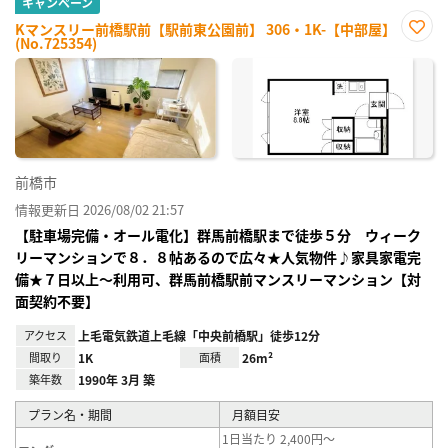
キャンペーン
Kマンスリー前橋駅前【駅前東公園前】 306・1K-【中部屋】
(No.725354)
お気
に入
り登
録
前橋市
情報更新日 2026/08/02 21:57
【駐車場完備・オール電化】群馬前橋駅まで徒歩５分 ウィーク
リーマンションで８．８帖あるので広々★人気物件♪家具家電完
備★７日以上～利用可、群馬前橋駅前マンスリーマンション【対
面契約不要】
アクセス
上毛電気鉄道上毛線「中央前橋駅」徒歩12分
間取り
1K
面積
26m²
築年数
1990年 3月 築
プラン名・期間
月額目安
1日当たり 2,400円～