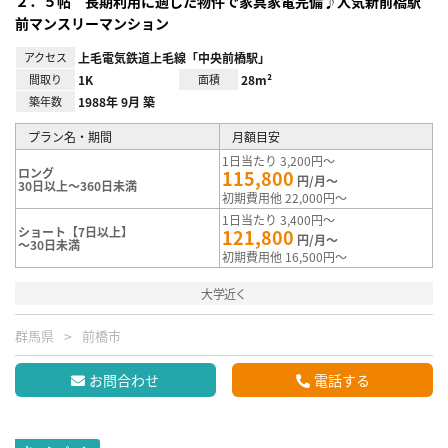
２．５帖 長期利用に適した物件で家具家電完備♪人気新前橋駅
前マンスリーマンション
アクセス
上毛電気鉄道上毛線「中央前橋駅」
間取り
1K
面積
28m²
築年数
1988年 9月 築
プラン名・期間
月額目安
1日当たり 3,200円～
ロング
115,800
円/月～
30日以上～360日未満
初期費用他 22,000円～
1日当たり 3,400円～
ショート【7日以上】
121,800
円/月～
～30日未満
初期費用他 16,500円～
大学近く
群馬県
前橋市
お問合わせ
電話する