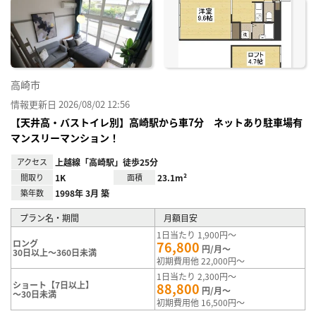
に入
り登
録
高崎市
情報更新日 2026/08/02 12:56
【天井高・バストイレ別】高崎駅から車7分 ネットあり駐車場有
マンスリーマンション！
アクセス
上越線「高崎駅」徒歩25分
間取り
1K
面積
23.1m²
築年数
1998年 3月 築
プラン名・期間
月額目安
1日当たり 1,900円～
ロング
76,800
円/月～
30日以上～360日未満
初期費用他 22,000円～
1日当たり 2,300円～
ショート【7日以上】
88,800
円/月～
～30日未満
初期費用他 16,500円～