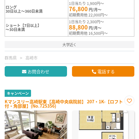
1日当たり 1,900円～
ロング
76,800
円/月～
30日以上～360日未満
初期費用他 22,000円～
1日当たり 2,300円～
ショート【7日以上】
88,800
円/月～
～30日未満
初期費用他 16,500円～
大学近く
群馬県
高崎市
お問合わせ
電話する
キャンペーン
Kマンスリー高崎駅東【高崎中央病院前】 207・1K-【ロフト
付・角部屋】(No.725356)
お気
に入
り登
録