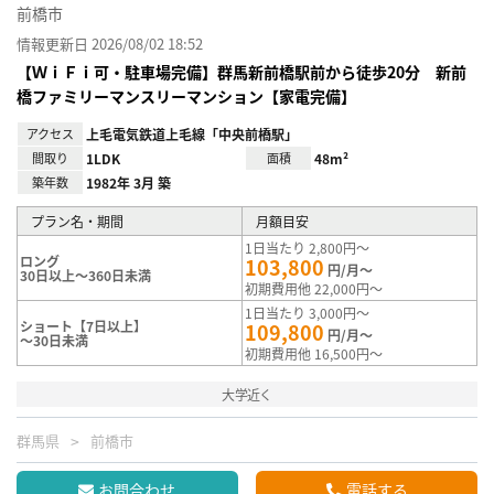
前橋市
情報更新日 2026/08/02 18:52
【ＷｉＦｉ可・駐車場完備】群馬新前橋駅前から徒歩20分 新前
橋ファミリーマンスリーマンション【家電完備】
アクセス
上毛電気鉄道上毛線「中央前橋駅」
間取り
1LDK
面積
48m²
築年数
1982年 3月 築
プラン名・期間
月額目安
1日当たり 2,800円～
ロング
103,800
円/月～
30日以上～360日未満
初期費用他 22,000円～
1日当たり 3,000円～
ショート【7日以上】
109,800
円/月～
～30日未満
初期費用他 16,500円～
大学近く
群馬県
前橋市
お問合わせ
電話する