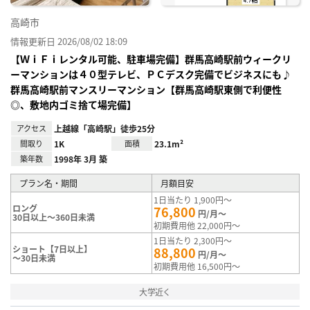
高崎市
情報更新日 2026/08/02 18:09
【ＷｉＦｉレンタル可能、駐車場完備】群馬高崎駅前ウィークリ
ーマンションは４０型テレビ、ＰＣデスク完備でビジネスにも♪
群馬高崎駅前マンスリーマンション【群馬高崎駅東側で利便性
◎、敷地内ゴミ捨て場完備】
アクセス
上越線「高崎駅」徒歩25分
間取り
1K
面積
23.1m²
築年数
1998年 3月 築
プラン名・期間
月額目安
1日当たり 1,900円～
ロング
76,800
円/月～
30日以上～360日未満
初期費用他 22,000円～
1日当たり 2,300円～
ショート【7日以上】
88,800
円/月～
～30日未満
初期費用他 16,500円～
大学近く