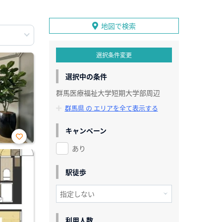
地図で検索
選択条件変更
選択中の条件
群馬医療福祉大学短期大学部周辺
群馬県 の エリアを全て表示する
キャンペーン
あり
お気
に入
り登
録
駅徒歩
利用人数