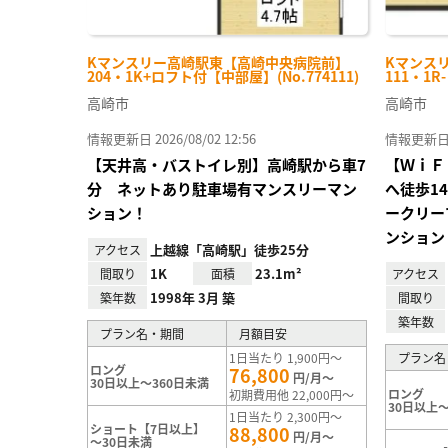
Kマンスリー高崎駅東【高崎中央病院前】
Kマンス
204・1K+ロフト付【中部屋】(No.774111)
111・1R
高崎市
高崎市
情報更新日 2026/08/02 12:56
情報更新日 20
【天井高・バストイレ別】高崎駅から車7
【ＷｉＦ
分 ネットあり駐車場有マンスリーマン
へ徒歩1
ション！
ークリー
ンション
上越線「高崎駅」徒歩25分
アクセス
1K
23.1m²
間取り
面積
アクセス
1998年 3月 築
築年数
間取り
築年数
プラン名・期間
月額目安
1日当たり 1,900円～
プラン名
ロング
76,800
円/月～
30日以上～360日未満
ロング
初期費用他 22,000円～
30日以上～
1日当たり 2,300円～
ショート【7日以上】
88,800
円/月～
～30日未満