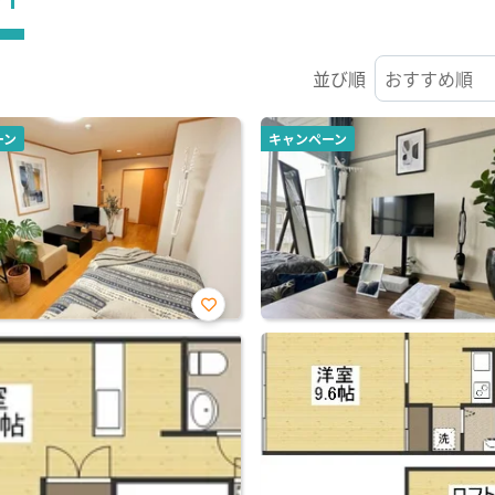
並び順
ーン
キャンペーン
お気
に入
り登
録