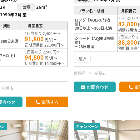
1K
26m²
面積
プラン名・期間
月額目安
1990年 3月 築
1日当たり 2,
ロング【AQERU前橋
82,800
前】
・期間
月額目安
30日以上～360日未満
初期費用他 2
1日当たり 2,400円～
1日当たり 2,
91,800
ショート【AQERU前橋
円/月～
88,800
360日未満
前】
初期費用他 22,000円～
～28日未満
初期費用他 1
1日当たり 2,500円～
7日以上】
94,800
円/月～
駅近
満
初期費用他 16,500円～
群馬県
前橋市
お問合わせ
電
前橋市
問合わせ
電話する
ーン
キャンペーン