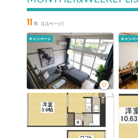
11
件（1/1ページ）
キャンペーン
キャンペ
お気
に入
り登
録