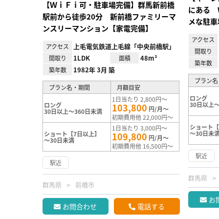
【ＷｉＦｉ可・駐車場完備】群馬新前橋
にある 
駅前から徒歩20分 新前橋ファミリーマ
メな駐車
ンスリーマンション【家電完備】
アクセス
上毛電気鉄道上毛線「中央前橋駅」
アクセス
間取り
1LDK
48m²
間取り
面積
築年数
1982年 3月 築
築年数
プラン名
プラン名・期間
月額目安
ロング
1日当たり 2,800円～
30日以上～
ロング
103,800
円/月～
30日以上～360日未満
初期費用他 22,000円～
ショート【
1日当たり 3,000円～
～30日未
ショート【7日以上】
109,800
円/月～
～30日未満
初期費用他 16,500円～
駅近
駅近
群馬県
群馬県
前橋市
お
お問合わせ
電話する