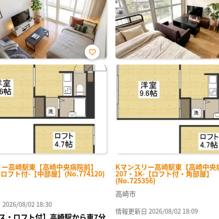
お気
に入
り登
録
リー高崎駅東【高崎中央病院前】
Kマンスリー高崎駅東【高崎中央
+ロフト付-【中部屋】(No.774120)
207・1K-【ロフト付・角部屋】
(No.725356)
高崎市
26/08/02 18:30
情報更新日 2026/08/02 18:09
ス・ロフト付】高崎駅から車7分