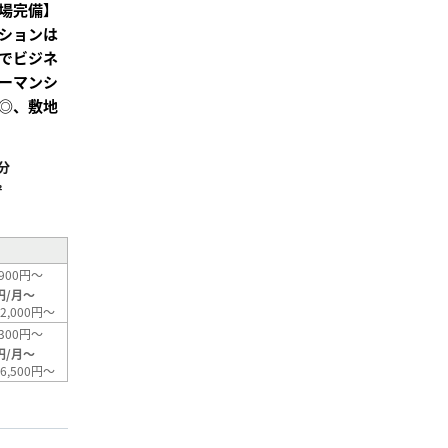
場完備】
ションは
でビジネ
ーマンシ
◎、敷地
分
²
900円～
円/月～
2,000円～
300円～
円/月～
6,500円～