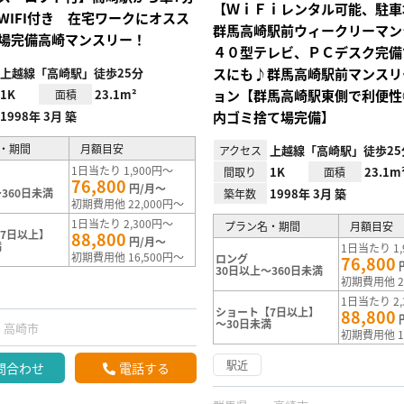
【ＷｉＦｉレンタル可能、駐車
WIFI付き 在宅ワークにオスス
群馬高崎駅前ウィークリーマン
場完備高崎マンスリー！
４０型テレビ、ＰＣデスク完備
上越線「高崎駅」徒歩25分
スにも♪群馬高崎駅前マンスリ
1K
23.1m²
ョン【群馬高崎駅東側で利便性
面積
1998年 3月 築
内ゴミ捨て場完備】
・期間
月額目安
上越線「高崎駅」徒歩25
アクセス
1日当たり 1,900円～
1K
23.1m
間取り
面積
76,800
円/月～
360日未満
1998年 3月 築
築年数
初期費用他 22,000円～
1日当たり 2,300円～
プラン名・期間
月額目安
7日以上】
88,800
円/月～
満
1日当たり 1,
初期費用他 16,500円～
ロング
76,800
30日以上～360日未満
初期費用他 2
1日当たり 2,
ショート【7日以上】
88,800
～30日未満
高崎市
初期費用他 1
駅近
問合わせ
電話する