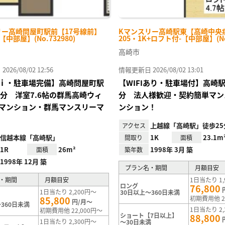
リー高崎問屋町駅前【17号線前】
Kマンスリー高崎駅東【高崎中央
-【中部屋】(No.732980)
205・1K+ロフト付-【中部屋】(No.
高崎市
26/08/02 12:56
情報更新日 2026/08/02 13:01
ｉ・駐車場完備】高崎問屋町駅
【WIFIあり・駐車場付】高崎
4分 洋室7.6帖の群馬高崎ウィ
分 法人様歓迎・契約簡単マン
マンション・群馬マンスリーマ
ンション！
上越線「高崎駅」徒歩25
アクセス
信越本線「高崎駅」
1K
23.1m
間取り
面積
1R
26m²
1998年 3月 築
面積
築年数
1998年 12月 築
プラン名・期間
月額目安
・期間
月額目安
1日当たり 1,
ロング
76,800
1日当たり 2,200円～
30日以上～360日未満
85,800
初期費用他 2
円/月～
360日未満
1日当たり 2,
初期費用他 22,000円～
ショート【7日以上】
88,800
1日当たり 2,300円～
～30日未満