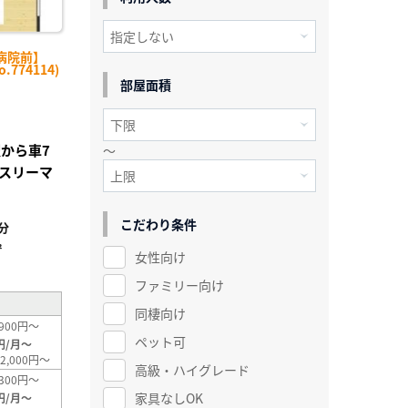
病院前】
774114)
部屋面積
駅から車7
～
スリーマ
こだわり条件
分
²
女性向け
ファミリー向け
同棲向け
900円～
ペット可
円/月～
2,000円～
高級・ハイグレード
300円～
家具なしOK
円/月～