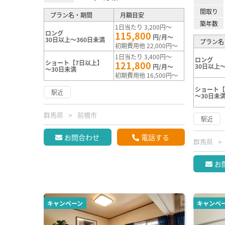
間取り
プラン名・期間
月額目安
築年数
1日当たり 3,200円～
ロング
115,800
円/月～
30日以上～360日未満
プラン名
初期費用他 22,000円～
1日当たり 3,400円～
ロング
ショート【7日以上】
121,800
30日以上～
円/月～
～30日未満
初期費用他 16,500円～
ショート【
駅近
～30日未
群馬県
前橋市
駅近
お問合わせ
電話する
群馬県
お
キャンペーン
キャンペ