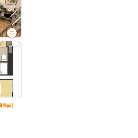
お気
に入
り登
録
病院前】