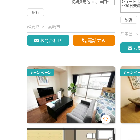
ショート【
初期費用他 16,500円～
～30日未
駅近
駅近
群馬県
高崎市
群馬県
お問合わせ
電話する
お
キャンペーン
キャンペ
お気
に入
り登
録