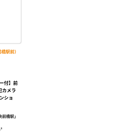
前橋駅前）
)
ー付】前
犯カメラ
ンショ
央前橋駅」
²