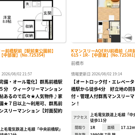
リー前橋駅前【駅前東公園前】
KマンスリーAQERU前橋前（JR
-【中部屋】(No.725354)
615・1R-【中部屋】(No.725381
前橋市
26/08/02 21:57
情報更新日 2026/08/02 19:14
完備・オール電化】群馬前橋駅
【オートロック付・エレベータ
５分 ウィークリーマンション
橋駅から徒歩4分 好立地の防
帖あるので広々★人気物件♪家
付・管理人付群馬マンスリーマ
備★７日以上～利用可、群馬前
ン！
ンスリーマンション【対面契約
上毛電気鉄道上毛線「中
アクセス
徒歩11分
1R
17.12m
間取り
面積
上毛電気鉄道上毛線「中央前橋駅」
徒歩12分
1990年 7月 築
築年数