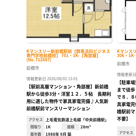
Kマンスリー新前橋駅前【群馬法科ビジネス
Kマンス
専門学校前橋校】 701・1K-【角部屋】
306・1K
(No.712687)
前橋市
前橋市
情報更新日 20
情報更新日 2026/08/02 13:01
【駐車場
【駅前高層マンション・角部屋】新前橋
まで徒歩
駅から徒歩3分・洋室１２．５帖 長期利
で８．８
用に適した物件で家具家電完備♪人気新
具家電完
前橋駅前マンスリーマンション
橋駅前マ
不要】
上毛電気鉄道上毛線「中央前橋駅」
アクセス
1K
28m²
間取り
面積
アクセス
1988年 9月 築
築年数