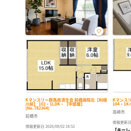
お気
に入
り登
録
Kマンスリー群馬県済生会 前橋病院北【利根
Kマンス
川前】 102・1LDK・【中部屋】
104・1K
(No.782364)
高崎市
前橋市
情報更新日 20
情報更新日 2026/08/02 18:52
【キーレ