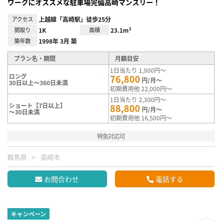
ワークにオススメな駐車場完備高崎マンスリー！
アクセス
上越線「高崎駅」徒歩25分
間取り
1K
面積
23.1m²
築年数
1998年 3月 築
プラン名・期間
月額目安
1日当たり 1,900円～
ロング
76,800
円/月～
30日以上～360日未満
初期費用他 22,000円～
1日当たり 2,300円～
ショート【7日以上】
88,800
円/月～
～30日未満
初期費用他 16,500円～
特急対応可
群馬県
高崎市
お問合わせ
電話する
キャンペーン