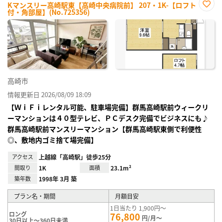
Kマンスリー高崎駅東【高崎中央病院前】 207・1K-【ロフト
付・角部屋】(No.725356)
お気
に入
り登
録
高崎市
情報更新日 2026/08/09 18:09
【ＷｉＦｉレンタル可能、駐車場完備】群馬高崎駅前ウィークリ
ーマンションは４０型テレビ、ＰＣデスク完備でビジネスにも♪
群馬高崎駅前マンスリーマンション【群馬高崎駅東側で利便性
◎、敷地内ゴミ捨て場完備】
アクセス
上越線「高崎駅」徒歩25分
間取り
1K
面積
23.1m²
築年数
1998年 3月 築
プラン名・期間
月額目安
1日当たり 1,900円～
ロング
76,800
円/月～
30日以上～360日未満