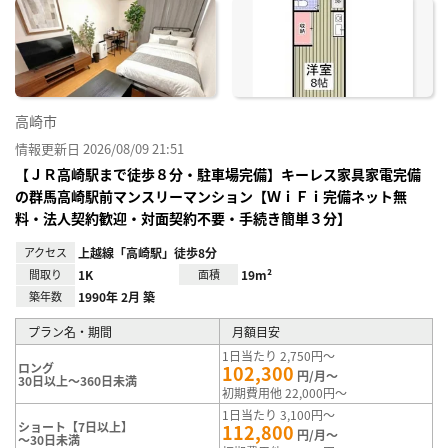
に入
り登
録
高崎市
情報更新日 2026/08/09 21:51
【ＪＲ高崎駅まで徒歩８分・駐車場完備】キーレス家具家電完備
の群馬高崎駅前マンスリーマンション【ＷｉＦｉ完備ネット無
料・法人契約歓迎・対面契約不要・手続き簡単３分】
アクセス
上越線「高崎駅」徒歩8分
間取り
1K
面積
19m²
築年数
1990年 2月 築
プラン名・期間
月額目安
1日当たり 2,750円～
ロング
102,300
円/月～
30日以上～360日未満
初期費用他 22,000円～
1日当たり 3,100円～
ショート【7日以上】
112,800
円/月～
～30日未満