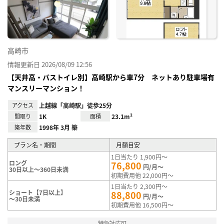
録
高崎市
情報更新日 2026/08/09 12:56
【天井高・バストイレ別】高崎駅から車7分 ネットあり駐車場有
マンスリーマンション！
アクセス
上越線「高崎駅」徒歩25分
間取り
1K
面積
23.1m²
築年数
1998年 3月 築
プラン名・期間
月額目安
1日当たり 1,900円～
ロング
76,800
円/月～
30日以上～360日未満
初期費用他 22,000円～
1日当たり 2,300円～
ショート【7日以上】
88,800
円/月～
～30日未満
初期費用他 16,500円～
特急対応可