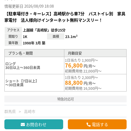
情報更新日 2026/08/09 18:08
【駐車場付き・キーレス】高崎駅から車7分 バストイレ別 家具
家電付 法人様向けインターネット無料マンスリー！
アクセス
上越線「高崎駅」徒歩25分
間取り
1K
面積
23.1m²
築年数
1998年 3月 築
プラン名・期間
月額目安
1日当たり 1,900円～
ロング
76,800
円/月～
30日以上～360日未満
初期費用他 22,000円～
1日当たり 2,300円～
ショート【7日以上】
88,800
円/月～
～30日未満
初期費用他 16,500円～
特急対応可
群馬県
高崎市
お問合わせ
電話する