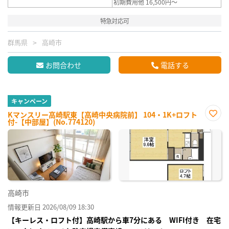
初期費用他 16,500円～
特急対応可
群馬県
高崎市
お問合わせ
電話する
キャンペーン
Kマンスリー高崎駅東【高崎中央病院前】 104・1K+ロフト
付-【中部屋】(No.774120)
お気
に入
り登
録
高崎市
情報更新日 2026/08/09 18:30
【キーレス・ロフト付】高崎駅から車7分にある WIFI付き 在宅