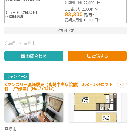
初期費用他 22,000円～
1日当たり 2,300円～
ショート【7日以上】
88,800
円/月～
～30日未満
初期費用他 16,500円～
特急対応可
群馬県
高崎市
お問合わせ
電話する
キャンペーン
Kマンスリー高崎駅東【高崎中央病院前】 203・1K+ロフト
付-【中部屋】(No.774117)
お気
に入
り登
録
高崎市