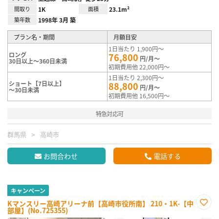
間取り
1K
面積
23.1m²
築年数
1998年 3月 築
プラン名・期間
月額目安
1日当たり 1,900円～
ロング
76,800
円/月～
30日以上～360日未満
初期費用他 22,000円～
1日当たり 2,300円～
ショート【7日以上】
88,800
円/月～
～30日未満
初期費用他 16,500円～
特急対応可
群馬県
高崎市
お問合わせ
電話する
キャンペーン
Kマンスリー高崎アリーナ前【高崎市役所南】 210・1K-【中
部屋】(No.725355)
お気