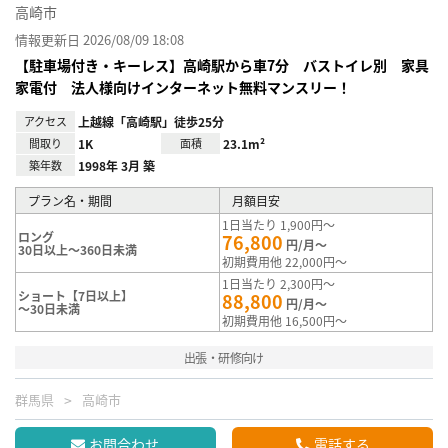
高崎市
情報更新日 2026/08/09 18:08
【駐車場付き・キーレス】高崎駅から車7分 バストイレ別 家具
家電付 法人様向けインターネット無料マンスリー！
アクセス
上越線「高崎駅」徒歩25分
間取り
1K
面積
23.1m²
築年数
1998年 3月 築
プラン名・期間
月額目安
1日当たり 1,900円～
ロング
76,800
円/月～
30日以上～360日未満
初期費用他 22,000円～
1日当たり 2,300円～
ショート【7日以上】
88,800
円/月～
～30日未満
初期費用他 16,500円～
出張・研修向け
群馬県
高崎市
お問合わせ
電話する