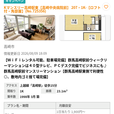
キャンペーン
Kマンスリー高崎駅東【高崎中央病院前】 207・1K-【ロフト
付・角部屋】(No.725356)
お気
に入
り登
録
高崎市
情報更新日 2026/08/09 18:09
【ＷｉＦｉレンタル可能、駐車場完備】群馬高崎駅前ウィークリ
ーマンションは４０型テレビ、ＰＣデスク完備でビジネスにも♪
群馬高崎駅前マンスリーマンション【群馬高崎駅東側で利便性
◎、敷地内ゴミ捨て場完備】
アクセス
上越線「高崎駅」徒歩25分
間取り
1K
面積
23.1m²
築年数
1998年 3月 築
プラン名・期間
月額目安
1日当たり 1,900円～