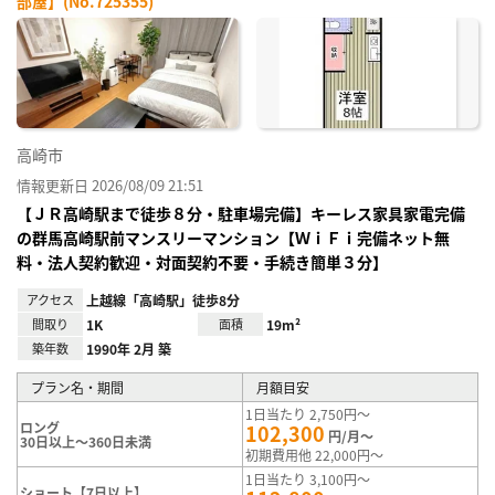
部屋】(No.725355)
お気
に入
り登
録
高崎市
情報更新日 2026/08/09 21:51
【ＪＲ高崎駅まで徒歩８分・駐車場完備】キーレス家具家電完備
の群馬高崎駅前マンスリーマンション【ＷｉＦｉ完備ネット無
料・法人契約歓迎・対面契約不要・手続き簡単３分】
アクセス
上越線「高崎駅」徒歩8分
間取り
1K
面積
19m²
築年数
1990年 2月 築
プラン名・期間
月額目安
1日当たり 2,750円～
ロング
102,300
円/月～
30日以上～360日未満
初期費用他 22,000円～
1日当たり 3,100円～
ショート【7日以上】