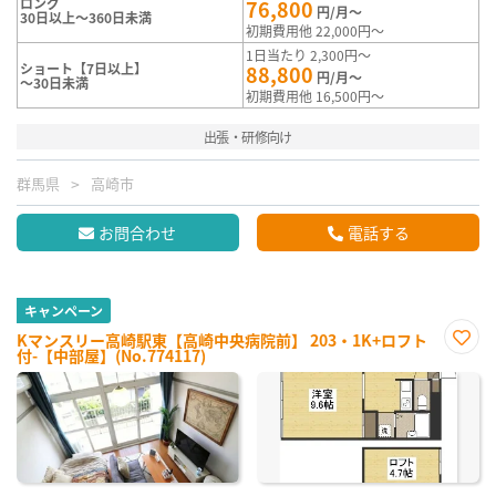
ロング
76,800
円/月～
30日以上～360日未満
初期費用他 22,000円～
1日当たり 2,300円～
ショート【7日以上】
88,800
円/月～
～30日未満
初期費用他 16,500円～
出張・研修向け
群馬県
高崎市
お問合わせ
電話する
キャンペーン
Kマンスリー高崎駅東【高崎中央病院前】 203・1K+ロフト
付-【中部屋】(No.774117)
お気
に入
り登
録