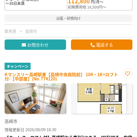
112,800
円/月～
～30日未満
初期費用他 16,500円～
出張・研修向け
群馬県
高崎市
お問合わせ
電話する
キャンペーン
Kマンスリー高崎駅東【高崎中央病院前】 104・1K+ロフト
付-【中部屋】(No.774120)
お気
に入
り登
録
高崎市
情報更新日 2026/08/09 18:30