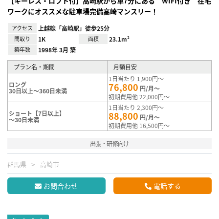
【キーレス・ロフト付】高崎駅から車7分にある WIFI付き 在宅
ワークにオススメな駐車場完備高崎マンスリー！
アクセス
上越線「高崎駅」徒歩25分
間取り
1K
面積
23.1m²
築年数
1998年 3月 築
プラン名・期間
月額目安
1日当たり 1,900円～
ロング
76,800
円/月～
30日以上～360日未満
初期費用他 22,000円～
1日当たり 2,300円～
ショート【7日以上】
88,800
円/月～
～30日未満
初期費用他 16,500円～
出張・研修向け
群馬県
高崎市
お問合わせ
電話する