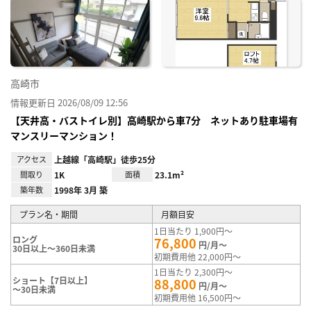
に入
り登
録
高崎市
情報更新日 2026/08/09 12:56
【天井高・バストイレ別】高崎駅から車7分 ネットあり駐車場有
マンスリーマンション！
アクセス
上越線「高崎駅」徒歩25分
間取り
1K
面積
23.1m²
築年数
1998年 3月 築
プラン名・期間
月額目安
1日当たり 1,900円～
ロング
76,800
円/月～
30日以上～360日未満
初期費用他 22,000円～
1日当たり 2,300円～
ショート【7日以上】
88,800
円/月～
～30日未満
初期費用他 16,500円～