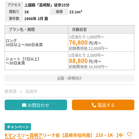
アクセス
上越線「高崎駅」徒歩25分
間取り
1K
面積
23.1m²
築年数
1998年 3月 築
プラン名・期間
月額目安
1日当たり 1,900円～
ロング
76,800
円/月～
30日以上～360日未満
初期費用他 22,000円～
1日当たり 2,300円～
ショート【7日以上】
88,800
円/月～
～30日未満
初期費用他 16,500円～
出張・研修向け
群馬県
高崎市
お問合わせ
電話する
キャンペーン
Kマンスリー高崎アリーナ前【高崎市役所南】 210・1K-【中