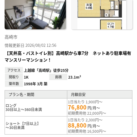
に入
り登
録
高崎市
情報更新日 2026/08/02 12:56
【天井高・バストイレ別】高崎駅から車7分 ネットあり駐車場有
マンスリーマンション！
アクセス
上越線「高崎駅」徒歩25分
間取り
1K
面積
23.1m²
築年数
1998年 3月 築
プラン名・期間
月額目安
1日当たり 1,900円～
ロング
76,800
円/月～
30日以上～360日未満
初期費用他 22,000円～
1日当たり 2,300円～
ショート【7日以上】
88,800
円/月～
～30日未満
初期費用他 16,500円～