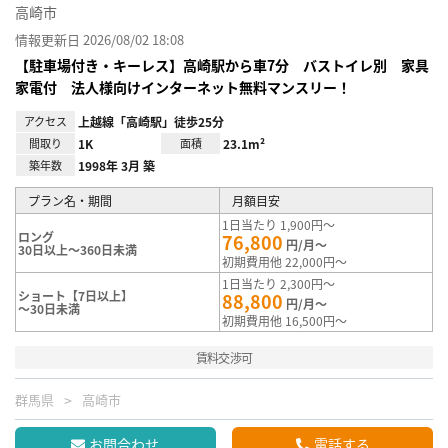
高崎市
情報更新日 2026/08/02 18:08
【駐車場付き・キーレス】高崎駅から車7分 バストイレ別 家具
家電付 法人様向けインターネット無料マンスリー！
アクセス
上越線「高崎駅」徒歩25分
間取り
1K
面積
23.1m²
築年数
1998年 3月 築
プラン名・期間
月額目安
1日当たり 1,900円～
ロング
76,800
円/月～
30日以上～360日未満
初期費用他 22,000円～
1日当たり 2,300円～
ショート【7日以上】
88,800
円/月～
～30日未満
初期費用他 16,500円～
賃料交渉可
群馬県
高崎市
お問合わせ
電話する