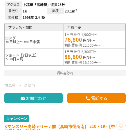
アクセス
上越線「高崎駅」徒歩25分
間取り
1K
面積
23.1m²
築年数
1998年 3月 築
プラン名・期間
月額目安
1日当たり 1,900円～
ロング
76,800
円/月～
30日以上～360日未満
初期費用他 22,000円～
1日当たり 2,300円～
ショート【7日以上】
88,800
円/月～
～30日未満
初期費用他 16,500円～
賃料交渉可
群馬県
高崎市
お問合わせ
電話する
キャンペーン
Kマンスリー高崎アリーナ前【高崎市役所南】 210・1K-【中