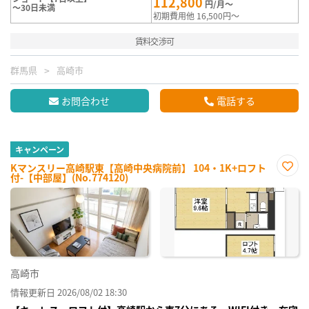
112,800
円/月～
～30日未満
初期費用他 16,500円～
賃料交渉可
群馬県
高崎市
お問合わせ
電話する
キャンペーン
Kマンスリー高崎駅東【高崎中央病院前】 104・1K+ロフト
付-【中部屋】(No.774120)
お気
に入
り登
録
高崎市
情報更新日 2026/08/02 18:30