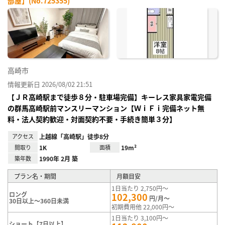
部屋】(No.725355)
お気
に入
り登
録
高崎市
情報更新日 2026/08/02 21:51
【ＪＲ高崎駅まで徒歩８分・駐車場完備】キーレス家具家電完備
の群馬高崎駅前マンスリーマンション【ＷｉＦｉ完備ネット無
料・法人契約歓迎・対面契約不要・手続き簡単３分】
アクセス
上越線「高崎駅」徒歩8分
間取り
1K
面積
19m²
築年数
1990年 2月 築
プラン名・期間
月額目安
1日当たり 2,750円～
ロング
102,300
円/月～
30日以上～360日未満
初期費用他 22,000円～
1日当たり 3,100円～
ショート【7日以上】