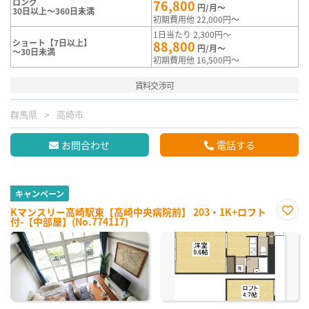
ロング
76,800
円/月～
30日以上～360日未満
初期費用他 22,000円～
1日当たり 2,300円～
ショート【7日以上】
88,800
円/月～
～30日未満
初期費用他 16,500円～
賃料交渉可
群馬県
高崎市
お問合わせ
電話する
キャンペーン
Kマンスリー高崎駅東【高崎中央病院前】 203・1K+ロフト
付-【中部屋】(No.774117)
お気
に入
り登
録