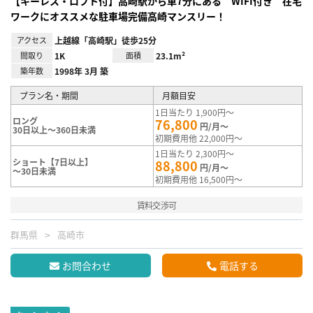
【キーレス・ロフト付】高崎駅から車7分にある WIFI付き 在宅
ワークにオススメな駐車場完備高崎マンスリー！
アクセス
上越線「高崎駅」徒歩25分
間取り
1K
面積
23.1m²
築年数
1998年 3月 築
プラン名・期間
月額目安
1日当たり 1,900円～
ロング
76,800
円/月～
30日以上～360日未満
初期費用他 22,000円～
1日当たり 2,300円～
ショート【7日以上】
88,800
円/月～
～30日未満
初期費用他 16,500円～
賃料交渉可
群馬県
高崎市
お問合わせ
電話する