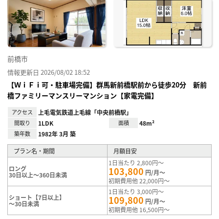
に入
り登
録
前橋市
情報更新日 2026/08/02 18:52
【ＷｉＦｉ可・駐車場完備】群馬新前橋駅前から徒歩20分 新前
橋ファミリーマンスリーマンション【家電完備】
アクセス
上毛電気鉄道上毛線「中央前橋駅」
間取り
1LDK
面積
48m²
築年数
1982年 3月 築
プラン名・期間
月額目安
1日当たり 2,800円～
ロング
103,800
円/月～
30日以上～360日未満
初期費用他 22,000円～
1日当たり 3,000円～
ショート【7日以上】
109,800
円/月～
～30日未満
初期費用他 16,500円～