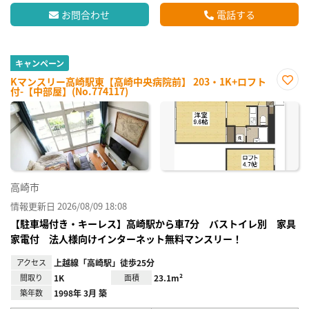
お問合わせ
電話する
キャンペーン
Kマンスリー高崎駅東【高崎中央病院前】 203・1K+ロフト
付-【中部屋】(No.774117)
お気
に入
り登
録
高崎市
情報更新日 2026/08/09 18:08
【駐車場付き・キーレス】高崎駅から車7分 バストイレ別 家具
家電付 法人様向けインターネット無料マンスリー！
アクセス
上越線「高崎駅」徒歩25分
間取り
1K
面積
23.1m²
築年数
1998年 3月 築