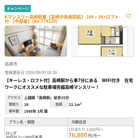
キャンペーン
Kマンスリー高崎駅東【高崎中央病院前】 104・1K+ロフト
付-【中部屋】(No.774120)
お気
に入
り登
録
高崎市
情報更新日 2026/08/09 18:30
【キーレス・ロフト付】高崎駅から車7分にある WIFI付き 在宅
ワークにオススメな駐車場完備高崎マンスリー！
アクセス
上越線「高崎駅」徒歩25分
間取り
1K
面積
23.1m²
築年数
1998年 3月 築
プラン名・期間
月額目安
1日当たり 1,900円～
ロング
76,800
円/月～
30日以上～360日未満