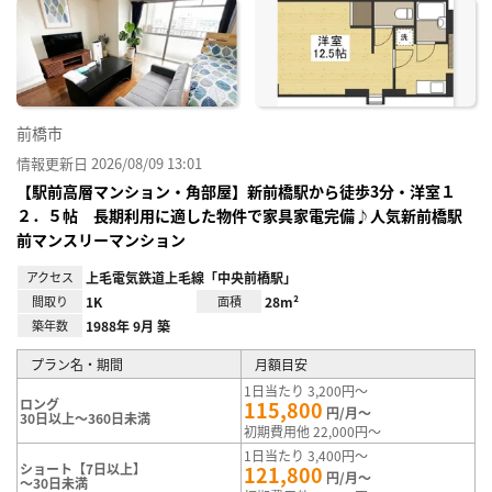
に入
り登
録
前橋市
情報更新日 2026/08/09 13:01
【駅前高層マンション・角部屋】新前橋駅から徒歩3分・洋室１
２．５帖 長期利用に適した物件で家具家電完備♪人気新前橋駅
前マンスリーマンション
アクセス
上毛電気鉄道上毛線「中央前橋駅」
間取り
1K
面積
28m²
築年数
1988年 9月 築
プラン名・期間
月額目安
1日当たり 3,200円～
ロング
115,800
円/月～
30日以上～360日未満
初期費用他 22,000円～
1日当たり 3,400円～
ショート【7日以上】
121,800
円/月～
～30日未満