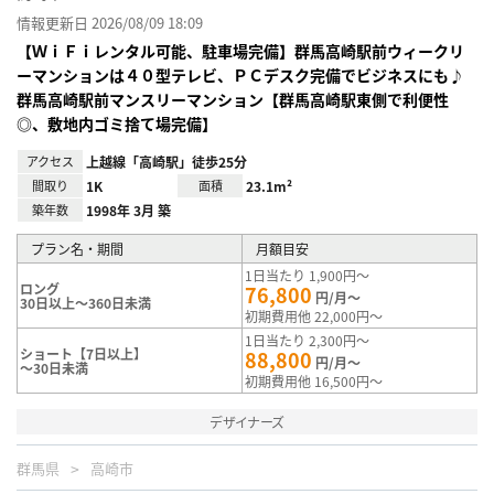
情報更新日 2026/08/09 18:09
【ＷｉＦｉレンタル可能、駐車場完備】群馬高崎駅前ウィークリ
ーマンションは４０型テレビ、ＰＣデスク完備でビジネスにも♪
群馬高崎駅前マンスリーマンション【群馬高崎駅東側で利便性
◎、敷地内ゴミ捨て場完備】
アクセス
上越線「高崎駅」徒歩25分
間取り
1K
面積
23.1m²
築年数
1998年 3月 築
プラン名・期間
月額目安
1日当たり 1,900円～
ロング
76,800
円/月～
30日以上～360日未満
初期費用他 22,000円～
1日当たり 2,300円～
ショート【7日以上】
88,800
円/月～
～30日未満
初期費用他 16,500円～
デザイナーズ
群馬県
高崎市