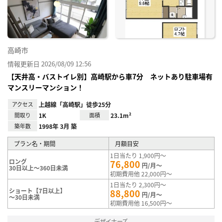
録
高崎市
情報更新日 2026/08/09 12:56
【天井高・バストイレ別】高崎駅から車7分 ネットあり駐車場有
マンスリーマンション！
アクセス
上越線「高崎駅」徒歩25分
間取り
1K
面積
23.1m²
築年数
1998年 3月 築
プラン名・期間
月額目安
1日当たり 1,900円～
ロング
76,800
円/月～
30日以上～360日未満
初期費用他 22,000円～
1日当たり 2,300円～
ショート【7日以上】
88,800
円/月～
～30日未満
初期費用他 16,500円～
デザイナーズ