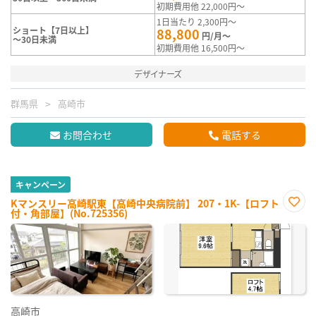
初期費用他 22,000円～
1日当たり 2,300円～
ショート【7日以上】
88,800
円/月～
～30日未満
初期費用他 16,500円～
デザイナーズ
群馬県
高崎市
お問合わせ
電話する
キャンペーン
Kマンスリー高崎駅東【高崎中央病院前】 207・1K-【ロフト
付・角部屋】(No.725356)
お気
に入
り登
録
高崎市