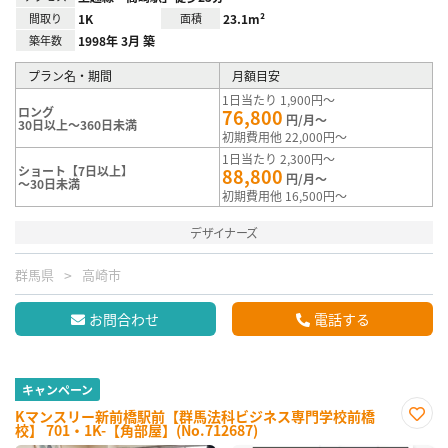
間取り
1K
面積
23.1m²
築年数
1998年 3月 築
プラン名・期間
月額目安
1日当たり 1,900円～
ロング
76,800
円/月～
30日以上～360日未満
初期費用他 22,000円～
1日当たり 2,300円～
ショート【7日以上】
88,800
円/月～
～30日未満
初期費用他 16,500円～
デザイナーズ
群馬県
高崎市
お問合わせ
電話する
キャンペーン
Kマンスリー新前橋駅前【群馬法科ビジネス専門学校前橋
校】 701・1K-【角部屋】(No.712687)
お気