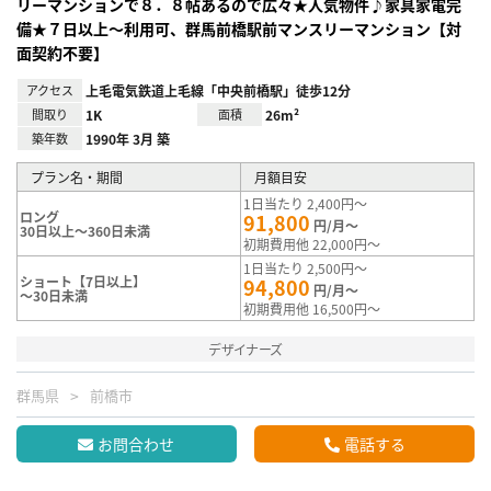
リーマンションで８．８帖あるので広々★人気物件♪家具家電完
備★７日以上～利用可、群馬前橋駅前マンスリーマンション【対
面契約不要】
アクセス
上毛電気鉄道上毛線「中央前橋駅」徒歩12分
間取り
1K
面積
26m²
築年数
1990年 3月 築
プラン名・期間
月額目安
1日当たり 2,400円～
ロング
91,800
円/月～
30日以上～360日未満
初期費用他 22,000円～
1日当たり 2,500円～
ショート【7日以上】
94,800
円/月～
～30日未満
初期費用他 16,500円～
デザイナーズ
群馬県
前橋市
お問合わせ
電話する