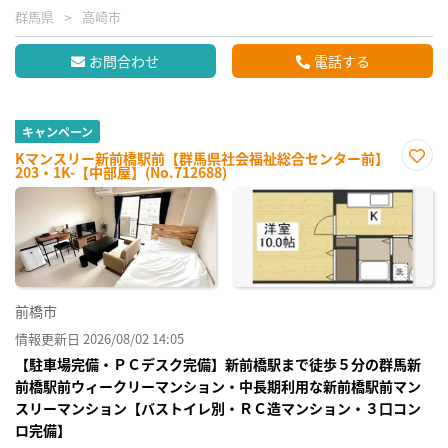
群馬県
高崎市
お問合わせ
電話する
キャンペーン
Kマンスリー新前橋駅前【群馬県社会福祉総合センター前】
203・1K-【中部屋】(No.712688)
お気
に入
り登
録
前橋市
情報更新日 2026/08/02 14:05
【駐車場完備・ＰＣデスク完備】新前橋駅まで徒歩５分の群馬新
前橋駅前ウィークリーマンション・中長期利用な新前橋駅前マン
スリーマンション【バストイレ別・ＲＣ造マンション・３口コン
ロ完備】