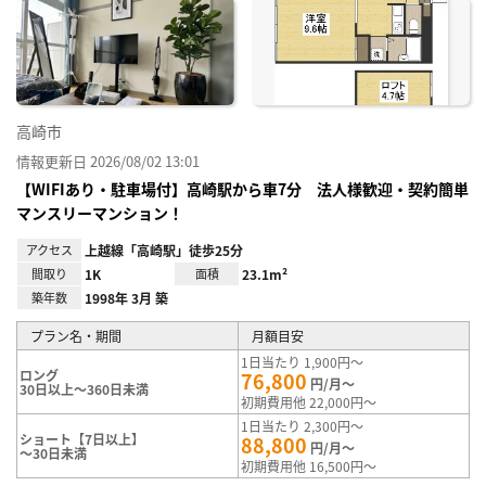
に入
り登
録
高崎市
情報更新日 2026/08/02 13:01
【WIFIあり・駐車場付】高崎駅から車7分 法人様歓迎・契約簡単
マンスリーマンション！
アクセス
上越線「高崎駅」徒歩25分
間取り
1K
面積
23.1m²
築年数
1998年 3月 築
プラン名・期間
月額目安
1日当たり 1,900円～
ロング
76,800
円/月～
30日以上～360日未満
初期費用他 22,000円～
1日当たり 2,300円～
ショート【7日以上】
88,800
円/月～
～30日未満
初期費用他 16,500円～