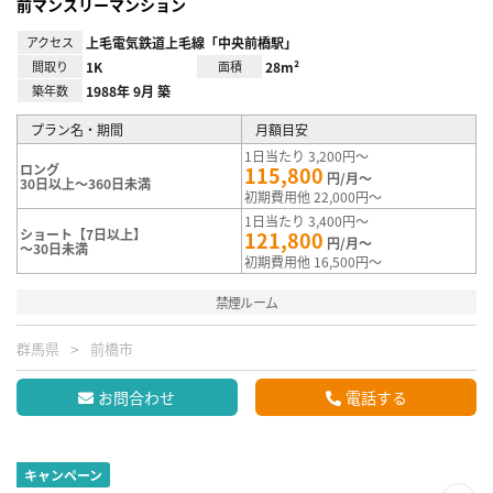
前マンスリーマンション
アクセス
上毛電気鉄道上毛線「中央前橋駅」
間取り
1K
面積
28m²
築年数
1988年 9月 築
プラン名・期間
月額目安
1日当たり 3,200円～
ロング
115,800
円/月～
30日以上～360日未満
初期費用他 22,000円～
1日当たり 3,400円～
ショート【7日以上】
121,800
円/月～
～30日未満
初期費用他 16,500円～
禁煙ルーム
群馬県
前橋市
お問合わせ
電話する
キャンペーン