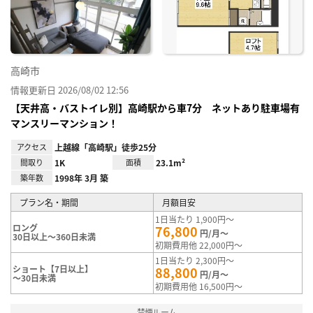
録
高崎市
情報更新日 2026/08/02 12:56
【天井高・バストイレ別】高崎駅から車7分 ネットあり駐車場有
マンスリーマンション！
アクセス
上越線「高崎駅」徒歩25分
間取り
1K
面積
23.1m²
築年数
1998年 3月 築
プラン名・期間
月額目安
1日当たり 1,900円～
ロング
76,800
円/月～
30日以上～360日未満
初期費用他 22,000円～
1日当たり 2,300円～
ショート【7日以上】
88,800
円/月～
～30日未満
初期費用他 16,500円～
禁煙ルーム