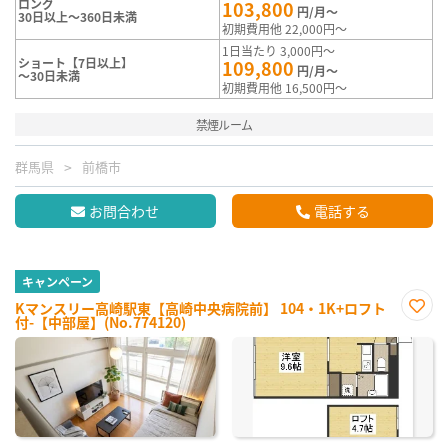
ロング
103,800
円/月～
30日以上～360日未満
初期費用他 22,000円～
1日当たり 3,000円～
ショート【7日以上】
109,800
円/月～
～30日未満
初期費用他 16,500円～
禁煙ルーム
群馬県
前橋市
お問合わせ
電話する
キャンペーン
Kマンスリー高崎駅東【高崎中央病院前】 104・1K+ロフト
付-【中部屋】(No.774120)
お気
に入
り登
録