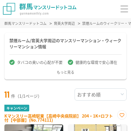
群馬マンスリードットコム
育英大学周辺
禁煙ルームのウィークリー・
禁煙ルーム/育英大学周辺のマンスリーマンション・ウィーク
リーマンション情報
タバコの臭いの心配が不要
健康的な環境で安心滞在
もっと見る
11
件（1/1ページ）
キャンペーン
Kマンスリー高崎駅東【高崎中央病院前】 204・1K+ロフト
付【中部屋】(No.774111)
お気
に入
り登