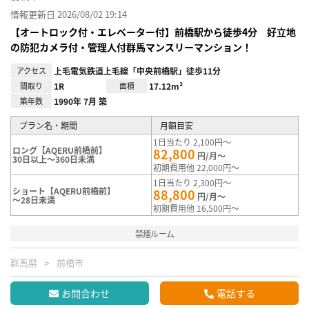
情報更新日 2026/08/02 19:14
【オートロック付・エレベーター付】前橋駅から徒歩4分 好立地
の防犯カメラ付・管理人付群馬マンスリーマンション！
アクセス
上毛電気鉄道上毛線「中央前橋駅」徒歩11分
間取り
1R
面積
17.12m²
築年数
1990年 7月 築
プラン名・期間
月額目安
1日当たり 2,100円～
ロング【AQERU前橋前】
82,800
円/月～
30日以上～360日未満
初期費用他 22,000円～
1日当たり 2,300円～
ショート【AQERU前橋前】
88,800
円/月～
～28日未満
初期費用他 16,500円～
禁煙ルーム
群馬県
前橋市
お問合わせ
電話する