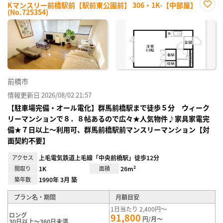
Kマンスリー前橋駅前【駅前東公園前】 306・1K-【中部屋】
(No.725354)
お気
に入
り登
録
前橋市
情報更新日 2026/08/02 21:57
【駐車場完備・オール電化】群馬前橋駅まで徒歩５分 ウィーク
リーマンションで８．８帖あるので広々★人気物件♪家具家電完
備★７日以上～利用可、群馬前橋駅前マンスリーマンション【対
面契約不要】
アクセス
上毛電気鉄道上毛線「中央前橋駅」徒歩12分
間取り
1K
面積
26m²
築年数
1990年 3月 築
プラン名・期間
月額目安
1日当たり 2,400円～
ロング
91,800
円/月～
30日以上～360日未満