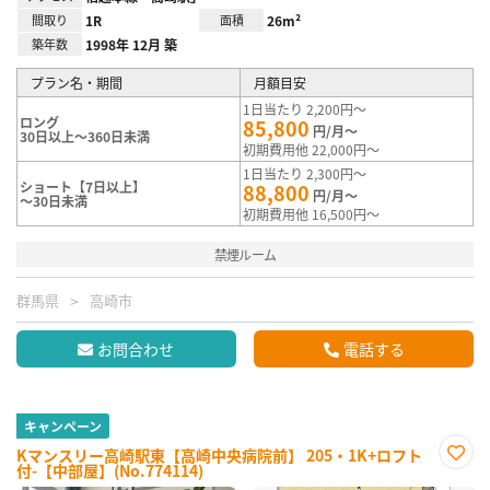
間取り
1R
面積
26m²
築年数
1998年 12月 築
プラン名・期間
月額目安
1日当たり 2,200円～
ロング
85,800
円/月～
30日以上～360日未満
初期費用他 22,000円～
1日当たり 2,300円～
ショート【7日以上】
88,800
円/月～
～30日未満
初期費用他 16,500円～
禁煙ルーム
群馬県
高崎市
お問合わせ
電話する
キャンペーン
Kマンスリー高崎駅東【高崎中央病院前】 205・1K+ロフト
付-【中部屋】(No.774114)
お気