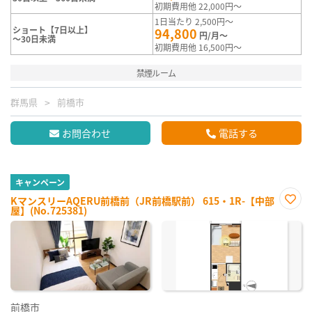
初期費用他 22,000円～
1日当たり 2,500円～
ショート【7日以上】
94,800
円/月～
～30日未満
初期費用他 16,500円～
禁煙ルーム
群馬県
前橋市
お問合わせ
電話する
キャンペーン
KマンスリーAQERU前橋前（JR前橋駅前） 615・1R-【中部
屋】(No.725381)
お気
に入
り登
録
前橋市