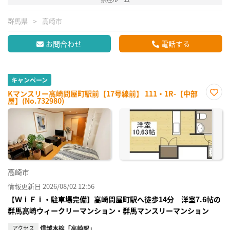
群馬県
高崎市
お問合わせ
電話する
キャンペーン
Kマンスリー高崎問屋町駅前【17号線前】 111・1R-【中部
屋】(No.732980)
お気
に入
り登
録
高崎市
情報更新日 2026/08/02 12:56
【ＷｉＦｉ・駐車場完備】高崎問屋町駅へ徒歩14分 洋室7.6帖の
群馬高崎ウィークリーマンション・群馬マンスリーマンション
アクセス
信越本線「高崎駅」