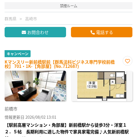
禁煙ルーム
群馬県
高崎市
お問合わせ
電話する
キャンペーン
Kマンスリー新前橋駅前【群馬法科ビジネス専門学校前橋
校】 701・1K-【角部屋】(No.712687)
お気
に入
り登
録
前橋市
情報更新日 2026/08/02 13:01
【駅前高層マンション・角部屋】新前橋駅から徒歩3分・洋室１
２．５帖 長期利用に適した物件で家具家電完備♪人気新前橋駅