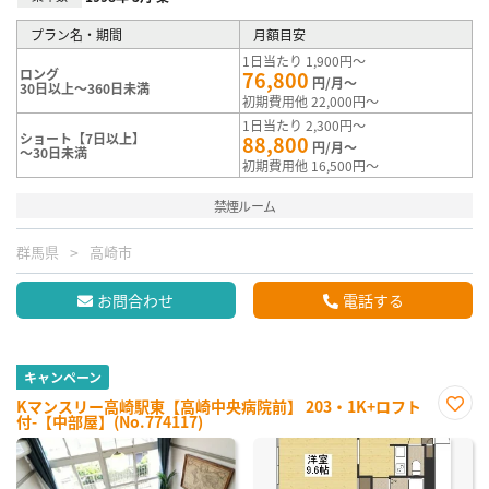
プラン名・期間
月額目安
1日当たり 1,900円～
ロング
76,800
円/月～
30日以上～360日未満
初期費用他 22,000円～
1日当たり 2,300円～
ショート【7日以上】
88,800
円/月～
～30日未満
初期費用他 16,500円～
禁煙ルーム
群馬県
高崎市
お問合わせ
電話する
キャンペーン
Kマンスリー高崎駅東【高崎中央病院前】 203・1K+ロフト
付-【中部屋】(No.774117)
お気
に入
り登
録