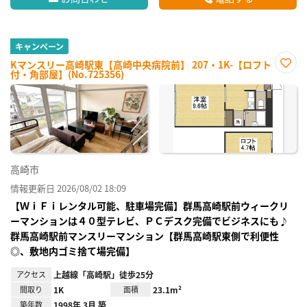
キャンペーン
Kマンスリー高崎駅東【高崎中央病院前】 207・1K-【ロフト
付・角部屋】(No.725356)
お気
に入
り登
録
高崎市
情報更新日 2026/08/02 18:09
【ＷｉＦｉレンタル可能、駐車場完備】群馬高崎駅前ウィークリ
ーマンションは４０型テレビ、ＰＣデスク完備でビジネスにも♪
群馬高崎駅前マンスリーマンション【群馬高崎駅東側で利便性
◎、敷地内ゴミ捨て場完備】
アクセス
上越線「高崎駅」徒歩25分
間取り
1K
面積
23.1m²
築年数
1998年 3月 築