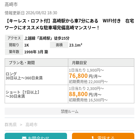
高崎市
情報更新日 2026/08/02 18:30
【キーレス・ロフト付】高崎駅から車7分にある WIFI付き 在宅
ワークにオススメな駐車場完備高崎マンスリー！
アクセス
上越線「高崎駅」徒歩25分
間取り
1K
面積
23.1m²
築年数
1998年 3月 築
プラン名・期間
月額目安
1日当たり 1,900円～
ロング
76,800
円/月～
30日以上～360日未満
初期費用他 22,000円～
1日当たり 2,300円～
ショート【7日以上】
88,800
円/月～
～30日未満
初期費用他 16,500円～
禁煙ルーム
群馬県
高崎市
お問合わせ
電話する