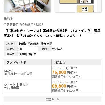
高崎市
情報更新日 2026/08/02 18:08
【駐車場付き・キーレス】高崎駅から車7分 バストイレ別 家具
家電付 法人様向けインターネット無料マンスリー！
アクセス
上越線「高崎駅」徒歩25分
間取り
1K
面積
23.1m²
築年数
1998年 3月 築
プラン名・期間
月額目安
1日当たり 1,900円～
ロング
76,800
円/月～
30日以上～360日未満
初期費用他 22,000円～
1日当たり 2,300円～
ショート【7日以上】
88,800
円/月～
～30日未満
初期費用他 16,500円～
禁煙ルーム