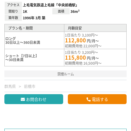
アクセス
上毛電気鉄道上毛線「中央前橋駅」
間取り
1K
面積
36m²
築年数
1996年 3月 築
プラン名・期間
月額目安
1日当たり 3,100円～
ロング
112,800
円/月～
30日以上～360日未満
初期費用他 22,000円～
1日当たり 3,200円～
ショート【7日以上】
115,800
円/月～
～30日未満
初期費用他 16,500円～
禁煙ルーム
群馬県
前橋市
お問合わせ
電話する