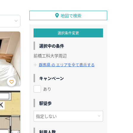
地図で検索
選択条件変更
選択中の条件
前橋工科大学周辺
群馬県 の エリアを全て表示する
キャンペーン
あり
お気
に入
り登
録
駅徒歩
利用人数