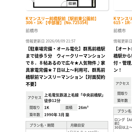
Kマンスリー前橋駅前【駅前東公園前】
Kマンスリ
306・1K-【中部屋】(No.725354)
615・1R
前橋市
前橋市
情報更新日 2026/08/09 21:57
情報更新日 20
【駐車場完備・オール電化】群馬前橋駅
【オート
まで徒歩５分 ウィークリーマンション
橋駅から
で８．８帖あるので広々★人気物件♪家
付・管理
具家電完備★７日以上～利用可、群馬前
ン！
橋駅前マンスリーマンション【対面契約
不要】
アクセス
間取り
上毛電気鉄道上毛線「中央前橋駅」
アクセス
徒歩12分
築年数
1K
26m²
間取り
面積
プラン名
1990年 3月 築
築年数
ロング【A
前】
プラン名・期間
月額目安
30日以上～