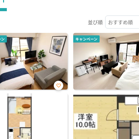
並び順
ーン
キャンペーン
お気
に入
り登
録