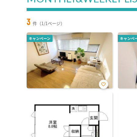
3
件（1/1ページ）
キャンペーン
キャンペ
お気
に入
り登
録