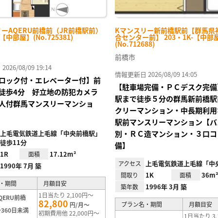
ーAQERU前橋前（JR前橋駅前）
Kマンスリー新前橋駅前【群馬県
-【中部屋】(No.725381)
合センター前】 203・1K-【中部
(No.712688)
前橋市
26/08/09 19:14
情報更新日 2026/08/09 14:05
ロック付・エレベーター付】前
【駐車場完備・ＰＣデスク完備
徒歩4分 好立地の防犯カメラ
駅まで徒歩５分の群馬新前橋駅
人付群馬マンスリーマンショ
クリーマンション・中長期利用
駅前マンスリーマンション【バ
上毛電気鉄道上毛線「中央前橋駅」
別・ＲＣ造マンション・３口コ
徒歩11分
備】
1R
17.12m²
面積
上毛電気鉄道上毛線「中
アクセス
1990年 7月 築
1K
36m
間取り
面積
・期間
月額目安
1996年 3月 築
築年数
1日当たり 2,100円～
QERU前橋
82,800
プラン名・期間
月額目安
円/月～
360日未満
初期費用他 22,000円～
1日当たり 3,