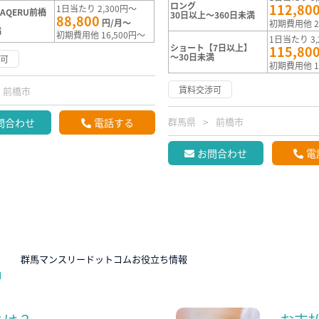
ロング
112,80
1日当たり 2,300円～
AQERU前橋
30日以上～360日未満
88,800
円/月～
初期費用他 2
満
初期費用他 16,500円～
1日当たり 3,
ショート【7日以上】
115,80
～30日未満
渉可
初期費用他 1
賃料交渉可
前橋市
群馬県
前橋市
問合わせ
電話する
お問合わせ
電
N
群馬マンスリードットコムお役立ち情報