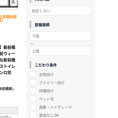
社会福祉総
屋】
部屋面積
～
】新前橋
前ウィー
な新前橋
こだわり条件
ストイレ
ンロ完
女性向け
ファミリー向け
央前橋駅」
同棲向け
²
ペット可
高級・ハイグレード
家具なしOK
100円～