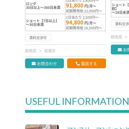
1日当たり 2,400円～
ロング
91,800
ショート【
円/月～
30日以上～360日未満
前】
初期費用他 22,000円～
～28日未
1日当たり 2,500円～
ショート【7日以上】
94,800
円/月～
賃料交
～30日未満
初期費用他 16,500円～
群馬県
賃料交渉可
お
群馬県
前橋市
お問合わせ
電話する
USEFUL INFORMATIO