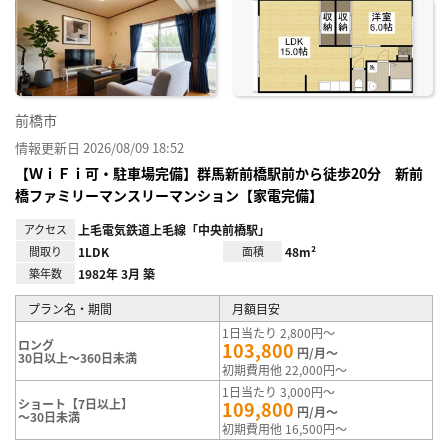
に入
り登
録
前橋市
情報更新日 2026/08/09 18:52
【ＷｉＦｉ可・駐車場完備】群馬新前橋駅前から徒歩20分 新前
橋ファミリーマンスリーマンション【家電完備】
アクセス
上毛電気鉄道上毛線「中央前橋駅」
間取り
1LDK
面積
48m²
築年数
1982年 3月 築
プラン名・期間
月額目安
1日当たり 2,800円～
ロング
103,800
円/月～
30日以上～360日未満
初期費用他 22,000円～
1日当たり 3,000円～
ショート【7日以上】
109,800
円/月～
～30日未満
初期費用他 16,500円～