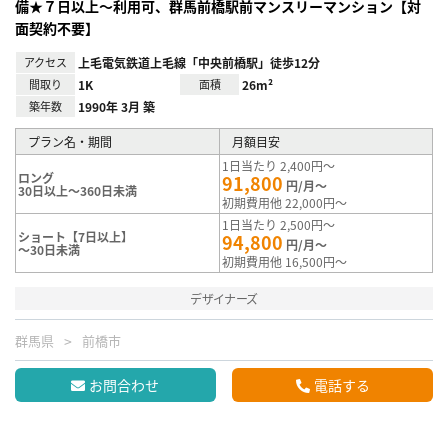
備★７日以上～利用可、群馬前橋駅前マンスリーマンション【対
面契約不要】
アクセス
上毛電気鉄道上毛線「中央前橋駅」徒歩12分
間取り
1K
面積
26m²
築年数
1990年 3月 築
プラン名・期間
月額目安
1日当たり 2,400円～
ロング
91,800
円/月～
30日以上～360日未満
初期費用他 22,000円～
1日当たり 2,500円～
ショート【7日以上】
94,800
円/月～
～30日未満
初期費用他 16,500円～
デザイナーズ
群馬県
前橋市
お問合わせ
電話する