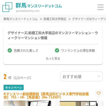
群馬マンスリードットコム
前橋工科大学周辺
デザイナーズのウィーク
デザイナーズ/前橋工科大学周辺のマンスリーマンション・ウ
ィークリーマンション情報
洗練された美しさ
ワンランク上の滞在体験
もっと見る
2
件（1/1ページ）
キャンペーン
Kマンスリー新前橋駅前【群馬法科ビジネス専門学校前橋
校】 701・1K-【角部屋】(No.712687)
お気
に入
り登