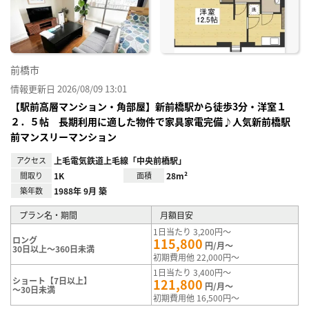
録
前橋市
情報更新日 2026/08/09 13:01
【駅前高層マンション・角部屋】新前橋駅から徒歩3分・洋室１
２．５帖 長期利用に適した物件で家具家電完備♪人気新前橋駅
前マンスリーマンション
アクセス
上毛電気鉄道上毛線「中央前橋駅」
間取り
1K
面積
28m²
築年数
1988年 9月 築
プラン名・期間
月額目安
1日当たり 3,200円～
ロング
115,800
円/月～
30日以上～360日未満
初期費用他 22,000円～
1日当たり 3,400円～
ショート【7日以上】
121,800
円/月～
～30日未満
初期費用他 16,500円～