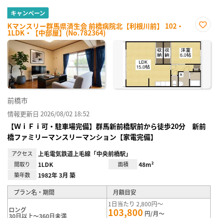
キャンペーン
Kマンスリー群馬県済生会 前橋病院北【利根川前】 102・
1LDK・【中部屋】(No.782364)
お気
に入
り登
録
前橋市
情報更新日 2026/08/02 18:52
【ＷｉＦｉ可・駐車場完備】群馬新前橋駅前から徒歩20分 新前
橋ファミリーマンスリーマンション【家電完備】
アクセス
上毛電気鉄道上毛線「中央前橋駅」
間取り
1LDK
面積
48m²
築年数
1982年 3月 築
プラン名・期間
月額目安
1日当たり 2,800円～
ロング
103,800
円/月～
30日以上～360日未満