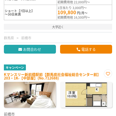
初期費用他 22,000円～
1日当たり 3,000円～
ショート【7日以上】
109,800
円/月～
～30日未満
初期費用他 16,500円～
大学近く
群馬県
前橋市
お問合わせ
電話する
キャンペーン
Kマンスリー新前橋駅前【群馬県社会福祉総合センター前】
203・1K-【中部屋】(No.712688)
お気
に入
り登
録
前橋市