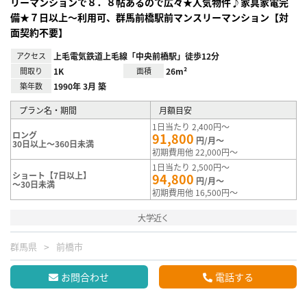
リーマンションで８．８帖あるので広々★人気物件♪家具家電完
備★７日以上～利用可、群馬前橋駅前マンスリーマンション【対
面契約不要】
アクセス
上毛電気鉄道上毛線「中央前橋駅」徒歩12分
間取り
1K
面積
26m²
築年数
1990年 3月 築
プラン名・期間
月額目安
1日当たり 2,400円～
ロング
91,800
円/月～
30日以上～360日未満
初期費用他 22,000円～
1日当たり 2,500円～
ショート【7日以上】
94,800
円/月～
～30日未満
初期費用他 16,500円～
大学近く
群馬県
前橋市
お問合わせ
電話する