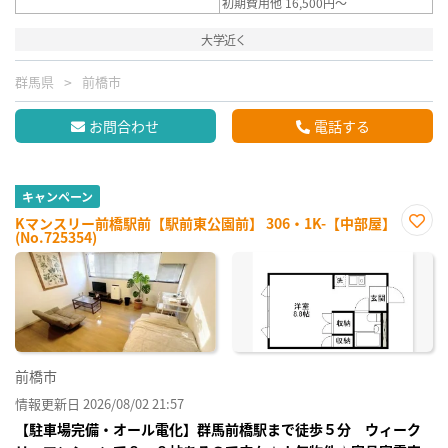
初期費用他 16,500円～
大学近く
群馬県
前橋市
お問合わせ
電話する
キャンペーン
Kマンスリー前橋駅前【駅前東公園前】 306・1K-【中部屋】
(No.725354)
お気
に入
り登
録
前橋市
情報更新日 2026/08/02 21:57
【駐車場完備・オール電化】群馬前橋駅まで徒歩５分 ウィーク