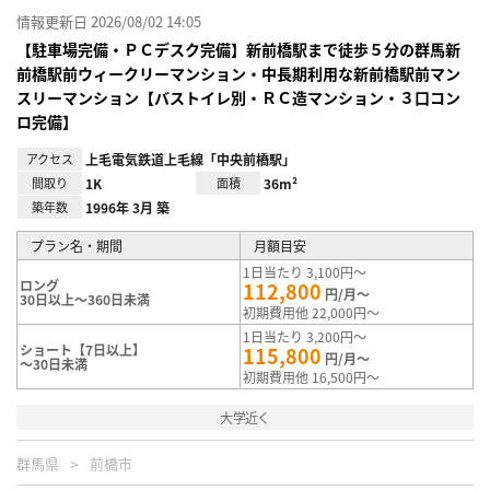
情報更新日 2026/08/02 14:05
【駐車場完備・ＰＣデスク完備】新前橋駅まで徒歩５分の群馬新
前橋駅前ウィークリーマンション・中長期利用な新前橋駅前マン
スリーマンション【バストイレ別・ＲＣ造マンション・３口コン
ロ完備】
アクセス
上毛電気鉄道上毛線「中央前橋駅」
間取り
1K
面積
36m²
築年数
1996年 3月 築
プラン名・期間
月額目安
1日当たり 3,100円～
ロング
112,800
円/月～
30日以上～360日未満
初期費用他 22,000円～
1日当たり 3,200円～
ショート【7日以上】
115,800
円/月～
～30日未満
初期費用他 16,500円～
大学近く
群馬県
前橋市