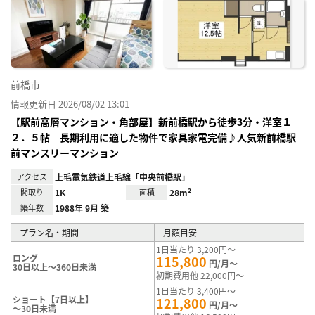
に入
り登
録
前橋市
情報更新日 2026/08/02 13:01
【駅前高層マンション・角部屋】新前橋駅から徒歩3分・洋室１
２．５帖 長期利用に適した物件で家具家電完備♪人気新前橋駅
前マンスリーマンション
アクセス
上毛電気鉄道上毛線「中央前橋駅」
間取り
1K
面積
28m²
築年数
1988年 9月 築
プラン名・期間
月額目安
1日当たり 3,200円～
ロング
115,800
円/月～
30日以上～360日未満
初期費用他 22,000円～
1日当たり 3,400円～
ショート【7日以上】
121,800
円/月～
～30日未満