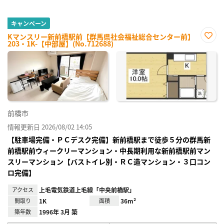
キャンペーン
Kマンスリー新前橋駅前【群馬県社会福祉総合センター前】
203・1K-【中部屋】(No.712688)
お気
に入
り登
録
前橋市
情報更新日 2026/08/02 14:05
【駐車場完備・ＰＣデスク完備】新前橋駅まで徒歩５分の群馬新
前橋駅前ウィークリーマンション・中長期利用な新前橋駅前マン
スリーマンション【バストイレ別・ＲＣ造マンション・３口コン
ロ完備】
アクセス
上毛電気鉄道上毛線「中央前橋駅」
間取り
1K
面積
36m²
築年数
1996年 3月 築