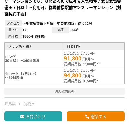
リーマンションで８．８帖あるので広々★人気物件♪家具家電完
備★７日以上～利用可、群馬前橋駅前マンスリーマンション【対
面契約不要】
アクセス
上毛電気鉄道上毛線「中央前橋駅」徒歩12分
間取り
1K
面積
26m²
築年数
1990年 3月 築
プラン名・期間
月額目安
1日当たり 2,400円～
ロング
91,800
円/月～
30日以上～360日未満
初期費用他 22,000円～
1日当たり 2,500円～
ショート【7日以上】
94,800
円/月～
～30日未満
初期費用他 16,500円～
法人契約歓迎
群馬県
前橋市
お問合わせ
電話する