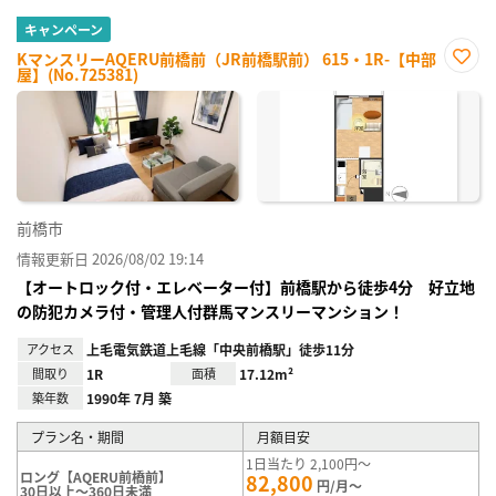
キャンペーン
KマンスリーAQERU前橋前（JR前橋駅前） 615・1R-【中部
屋】(No.725381)
お気
に入
り登
録
前橋市
情報更新日 2026/08/02 19:14
【オートロック付・エレベーター付】前橋駅から徒歩4分 好立地
の防犯カメラ付・管理人付群馬マンスリーマンション！
アクセス
上毛電気鉄道上毛線「中央前橋駅」徒歩11分
間取り
1R
面積
17.12m²
築年数
1990年 7月 築
プラン名・期間
月額目安
1日当たり 2,100円～
ロング【AQERU前橋前】
82,800
円/月～
30日以上～360日未満