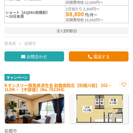
初期費用他 22,000円～
1日当たり 2,300円～
ショート【AQERU前橋前】
88,800
円/月～
～28日未満
初期費用他 16,500円～
法人契約歓迎
群馬県
前橋市
お問合わせ
電話する
キャンペーン
Kマンスリー群馬県済生会 前橋病院北【利根川前】 102・
1LDK・【中部屋】(No.782364)
お気
に入
り登
録
前橋市