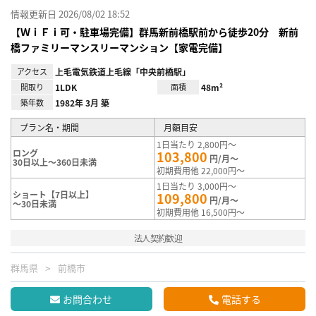
情報更新日 2026/08/02 18:52
【ＷｉＦｉ可・駐車場完備】群馬新前橋駅前から徒歩20分 新前
橋ファミリーマンスリーマンション【家電完備】
アクセス
上毛電気鉄道上毛線「中央前橋駅」
間取り
1LDK
面積
48m²
築年数
1982年 3月 築
プラン名・期間
月額目安
1日当たり 2,800円～
ロング
103,800
円/月～
30日以上～360日未満
初期費用他 22,000円～
1日当たり 3,000円～
ショート【7日以上】
109,800
円/月～
～30日未満
初期費用他 16,500円～
法人契約歓迎
群馬県
前橋市
お問合わせ
電話する