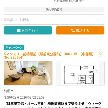
初期費用他 16,500円～
法人契約歓迎
群馬県
前橋市
お問合わせ
電話する
キャンペーン
Kマンスリー前橋駅前【駅前東公園前】 306・1K-【中部屋】
(No.725354)
お気
に入
り登
録
前橋市
情報更新日 2026/08/02 21:57
【駐車場完備・オール電化】群馬前橋駅まで徒歩５分 ウィーク