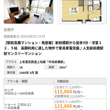
に入
り登
録
前橋市
情報更新日 2026/08/02 13:01
【駅前高層マンション・角部屋】新前橋駅から徒歩3分・洋室１
２．５帖 長期利用に適した物件で家具家電完備♪人気新前橋駅
前マンスリーマンション
アクセス
上毛電気鉄道上毛線「中央前橋駅」
間取り
1K
面積
28m²
築年数
1988年 9月 築
プラン名・期間
月額目安
1日当たり 3,200円～
ロング
115,800
円/月～
30日以上～360日未満
初期費用他 22,000円～
1日当たり 3,400円～
ショート【7日以上】
121,800
円/月～
～30日未満