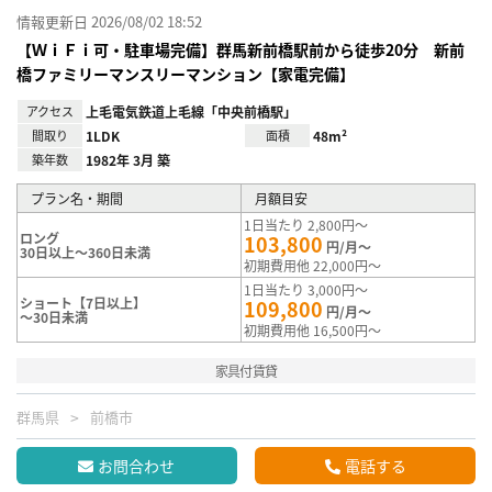
情報更新日 2026/08/02 18:52
【ＷｉＦｉ可・駐車場完備】群馬新前橋駅前から徒歩20分 新前
橋ファミリーマンスリーマンション【家電完備】
アクセス
上毛電気鉄道上毛線「中央前橋駅」
間取り
1LDK
面積
48m²
築年数
1982年 3月 築
プラン名・期間
月額目安
1日当たり 2,800円～
ロング
103,800
円/月～
30日以上～360日未満
初期費用他 22,000円～
1日当たり 3,000円～
ショート【7日以上】
109,800
円/月～
～30日未満
初期費用他 16,500円～
家具付賃貸
群馬県
前橋市
お問合わせ
電話する