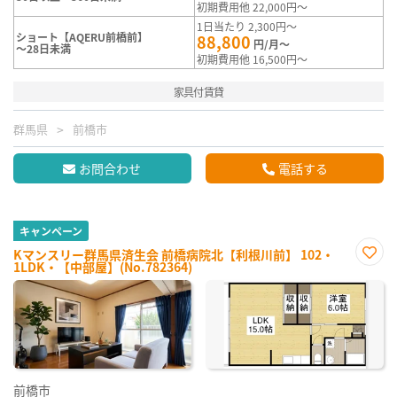
初期費用他 22,000円～
1日当たり 2,300円～
ショート【AQERU前橋前】
88,800
円/月～
～28日未満
初期費用他 16,500円～
家具付賃貸
群馬県
前橋市
お問合わせ
電話する
キャンペーン
Kマンスリー群馬県済生会 前橋病院北【利根川前】 102・
1LDK・【中部屋】(No.782364)
お気
に入
り登
録
前橋市