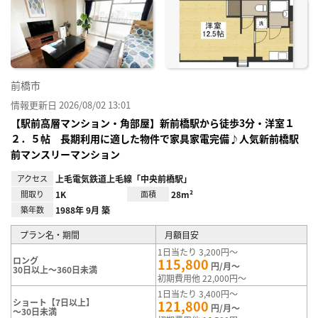
に入
り登
録
前橋市
情報更新日 2026/08/02 13:01
【駅前高層マンション・角部屋】新前橋駅から徒歩3分・洋室１
２．５帖 長期利用に適した物件で家具家電完備♪人気新前橋駅
前マンスリーマンション
アクセス
上毛電気鉄道上毛線「中央前橋駅」
間取り
1K
面積
28m²
築年数
1988年 9月 築
プラン名・期間
月額目安
1日当たり 3,200円～
ロング
115,800
円/月～
30日以上～360日未満
初期費用他 22,000円～
1日当たり 3,400円～
ショート【7日以上】
121,800
円/月～
～30日未満