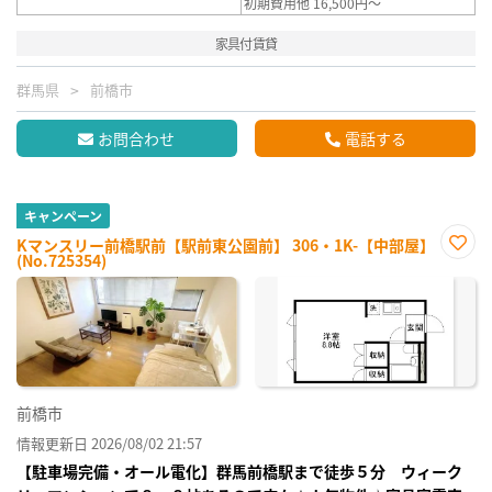
初期費用他 16,500円～
家具付賃貸
群馬県
前橋市
お問合わせ
電話する
キャンペーン
Kマンスリー前橋駅前【駅前東公園前】 306・1K-【中部屋】
(No.725354)
お気
に入
り登
録
前橋市
情報更新日 2026/08/02 21:57
【駐車場完備・オール電化】群馬前橋駅まで徒歩５分 ウィーク