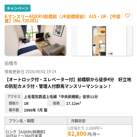
キャンペーン
KマンスリーAQERU前橋前（JR前橋駅前） 615・1R-【中部
屋】(No.725381)
お気
に入
り登
録
前橋市
情報更新日 2026/08/02 19:14
【オートロック付・エレベーター付】前橋駅から徒歩4分 好立地
の防犯カメラ付・管理人付群馬マンスリーマンション！
アクセス
上毛電気鉄道上毛線「中央前橋駅」徒歩11分
間取り
1R
面積
17.12m²
築年数
1990年 7月 築
プラン名・期間
月額目安
1日当たり 2,100円～
ロング【AQERU前橋前】
82,800
円/月～
30日以上～360日未満