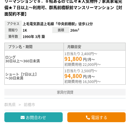
リーマンションで８．８帖あるので広々★人気物件♪家具家電完
備★７日以上～利用可、群馬前橋駅前マンスリーマンション【対
面契約不要】
アクセス
上毛電気鉄道上毛線「中央前橋駅」徒歩12分
間取り
1K
面積
26m²
築年数
1990年 3月 築
プラン名・期間
月額目安
1日当たり 2,400円～
ロング
91,800
円/月～
30日以上～360日未満
初期費用他 22,000円～
1日当たり 2,500円～
ショート【7日以上】
94,800
円/月～
～30日未満
初期費用他 16,500円～
家具付賃貸
群馬県
前橋市
お問合わせ
電話する