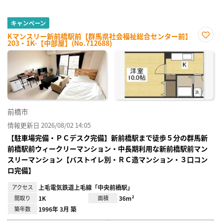
キャンペーン
Kマンスリー新前橋駅前【群馬県社会福祉総合センター前】
203・1K-【中部屋】(No.712688)
お気
に入
り登
録
前橋市
情報更新日 2026/08/02 14:05
【駐車場完備・ＰＣデスク完備】新前橋駅まで徒歩５分の群馬新
前橋駅前ウィークリーマンション・中長期利用な新前橋駅前マン
スリーマンション【バストイレ別・ＲＣ造マンション・３口コン
ロ完備】
アクセス
上毛電気鉄道上毛線「中央前橋駅」
間取り
1K
面積
36m²
築年数
1996年 3月 築