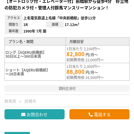
【オートロック付・エレベーター付】前橋駅から徒歩4分 好立地
の防犯カメラ付・管理人付群馬マンスリーマンション！
アクセス
上毛電気鉄道上毛線「中央前橋駅」徒歩11分
間取り
1R
面積
17.12m²
築年数
1990年 7月 築
プラン名・期間
月額目安
1日当たり 2,100円～
ロング【AQERU前橋前】
82,800
円/月～
30日以上～360日未満
初期費用他 22,000円～
1日当たり 2,300円～
ショート【AQERU前橋前】
88,800
円/月～
～28日未満
初期費用他 16,500円～
賃料交渉可
群馬県
前橋市
お問合わせ
電話する