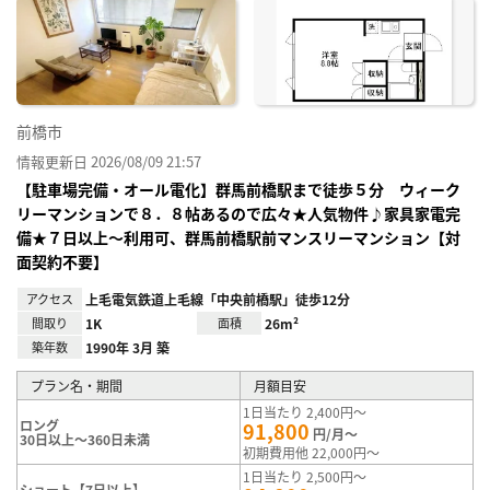
に入
り登
録
前橋市
情報更新日 2026/08/09 21:57
【駐車場完備・オール電化】群馬前橋駅まで徒歩５分 ウィーク
リーマンションで８．８帖あるので広々★人気物件♪家具家電完
備★７日以上～利用可、群馬前橋駅前マンスリーマンション【対
面契約不要】
アクセス
上毛電気鉄道上毛線「中央前橋駅」徒歩12分
間取り
1K
面積
26m²
築年数
1990年 3月 築
プラン名・期間
月額目安
1日当たり 2,400円～
ロング
91,800
円/月～
30日以上～360日未満
初期費用他 22,000円～
1日当たり 2,500円～
ショート【7日以上】