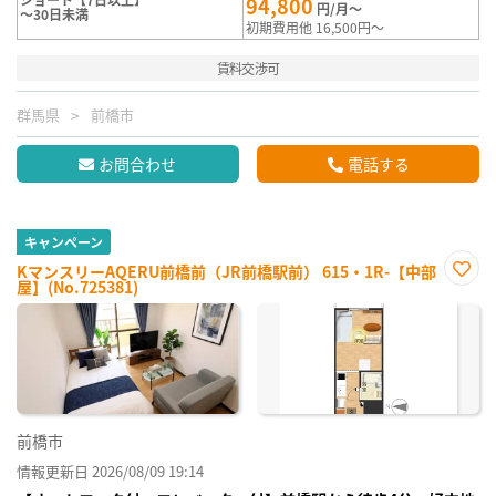
94,800
円/月～
～30日未満
初期費用他 16,500円～
賃料交渉可
群馬県
前橋市
お問合わせ
電話する
キャンペーン
KマンスリーAQERU前橋前（JR前橋駅前） 615・1R-【中部
屋】(No.725381)
お気
に入
り登
録
前橋市
情報更新日 2026/08/09 19:14