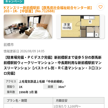
キャンペーン
Kマンスリー新前橋駅前【群馬県社会福祉総合センター前】
203・1K-【中部屋】(No.712688)
お気
に入
り登
録
前橋市
情報更新日 2026/08/09 14:05
【駐車場完備・ＰＣデスク完備】新前橋駅まで徒歩５分の群馬新
前橋駅前ウィークリーマンション・中長期利用な新前橋駅前マン
スリーマンション【バストイレ別・ＲＣ造マンション・３口コン
ロ完備】
アクセス
上毛電気鉄道上毛線「中央前橋駅」
間取り
1K
面積
36m²
築年数
1996年 3月 築
プラン名・期間
月額目安
1日当たり 3,100円～