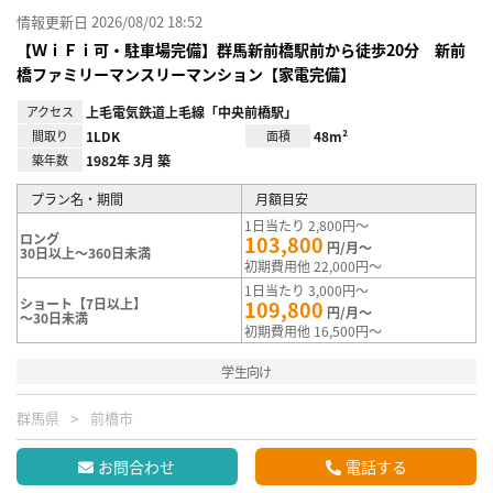
情報更新日 2026/08/02 18:52
【ＷｉＦｉ可・駐車場完備】群馬新前橋駅前から徒歩20分 新前
橋ファミリーマンスリーマンション【家電完備】
アクセス
上毛電気鉄道上毛線「中央前橋駅」
間取り
1LDK
面積
48m²
築年数
1982年 3月 築
プラン名・期間
月額目安
1日当たり 2,800円～
ロング
103,800
円/月～
30日以上～360日未満
初期費用他 22,000円～
1日当たり 3,000円～
ショート【7日以上】
109,800
円/月～
～30日未満
初期費用他 16,500円～
学生向け
群馬県
前橋市
お問合わせ
電話する