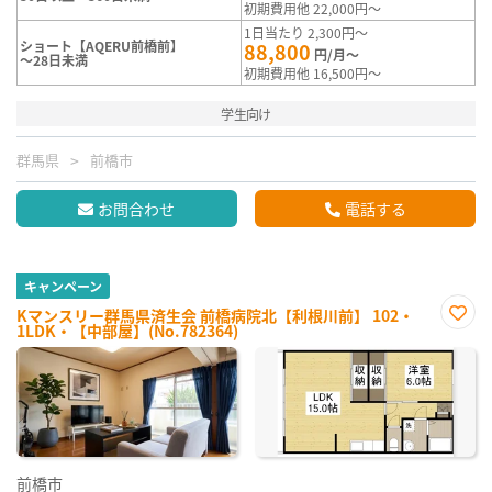
初期費用他 22,000円～
1日当たり 2,300円～
ショート【AQERU前橋前】
88,800
円/月～
～28日未満
初期費用他 16,500円～
学生向け
群馬県
前橋市
お問合わせ
電話する
キャンペーン
Kマンスリー群馬県済生会 前橋病院北【利根川前】 102・
1LDK・【中部屋】(No.782364)
お気
に入
り登
録
前橋市