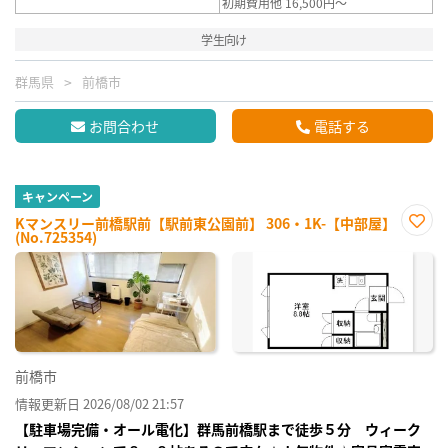
初期費用他 16,500円～
学生向け
群馬県
前橋市
お問合わせ
電話する
キャンペーン
Kマンスリー前橋駅前【駅前東公園前】 306・1K-【中部屋】
(No.725354)
お気
に入
り登
録
前橋市
情報更新日 2026/08/02 21:57
【駐車場完備・オール電化】群馬前橋駅まで徒歩５分 ウィーク