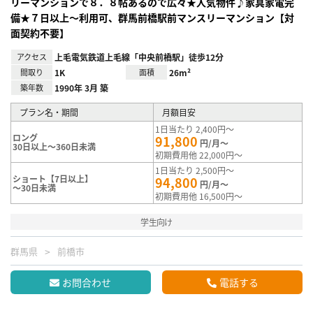
リーマンションで８．８帖あるので広々★人気物件♪家具家電完
備★７日以上～利用可、群馬前橋駅前マンスリーマンション【対
面契約不要】
アクセス
上毛電気鉄道上毛線「中央前橋駅」徒歩12分
間取り
1K
面積
26m²
築年数
1990年 3月 築
プラン名・期間
月額目安
1日当たり 2,400円～
ロング
91,800
円/月～
30日以上～360日未満
初期費用他 22,000円～
1日当たり 2,500円～
ショート【7日以上】
94,800
円/月～
～30日未満
初期費用他 16,500円～
学生向け
群馬県
前橋市
お問合わせ
電話する