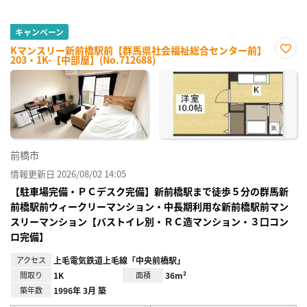
キャンペーン
Kマンスリー新前橋駅前【群馬県社会福祉総合センター前】
203・1K-【中部屋】(No.712688)
お気
に入
り登
録
前橋市
情報更新日 2026/08/02 14:05
【駐車場完備・ＰＣデスク完備】新前橋駅まで徒歩５分の群馬新
前橋駅前ウィークリーマンション・中長期利用な新前橋駅前マン
スリーマンション【バストイレ別・ＲＣ造マンション・３口コン
ロ完備】
アクセス
上毛電気鉄道上毛線「中央前橋駅」
間取り
1K
面積
36m²
築年数
1996年 3月 築