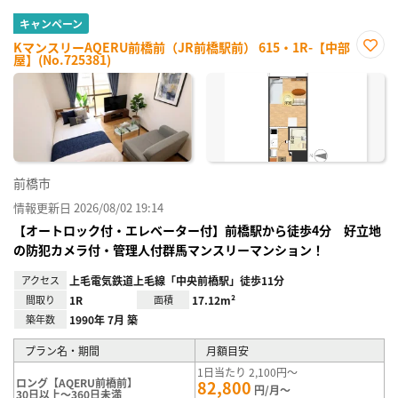
キャンペーン
KマンスリーAQERU前橋前（JR前橋駅前） 615・1R-【中部
屋】(No.725381)
お気
に入
り登
録
前橋市
情報更新日 2026/08/02 19:14
【オートロック付・エレベーター付】前橋駅から徒歩4分 好立地
の防犯カメラ付・管理人付群馬マンスリーマンション！
アクセス
上毛電気鉄道上毛線「中央前橋駅」徒歩11分
間取り
1R
面積
17.12m²
築年数
1990年 7月 築
プラン名・期間
月額目安
1日当たり 2,100円～
ロング【AQERU前橋前】
82,800
円/月～
30日以上～360日未満