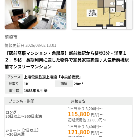
に入
り登
録
前橋市
情報更新日 2026/08/02 13:01
【駅前高層マンション・角部屋】新前橋駅から徒歩3分・洋室１
２．５帖 長期利用に適した物件で家具家電完備♪人気新前橋駅
前マンスリーマンション
アクセス
上毛電気鉄道上毛線「中央前橋駅」
間取り
1K
面積
28m²
築年数
1988年 9月 築
プラン名・期間
月額目安
1日当たり 3,200円～
ロング
115,800
円/月～
30日以上～360日未満
初期費用他 22,000円～
1日当たり 3,400円～
ショート【7日以上】
121,800
円/月～
～30日未満