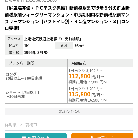
【駐車場完備・ＰＣデスク完備】新前橋駅まで徒歩５分の群馬新
前橋駅前ウィークリーマンション・中長期利用な新前橋駅前マン
スリーマンション【バストイレ別・ＲＣ造マンション・３口コン
ロ完備】
アクセス
上毛電気鉄道上毛線「中央前橋駅」
間取り
1K
面積
36m²
築年数
1996年 3月 築
プラン名・期間
月額目安
1日当たり 3,100円～
ロング
112,800
円/月～
30日以上～360日未満
初期費用他 22,000円～
1日当たり 3,200円～
ショート【7日以上】
115,800
円/月～
～30日未満
初期費用他 16,500円～
閑静な住宅地
群馬県
前橋市
お問合わせ
電話する