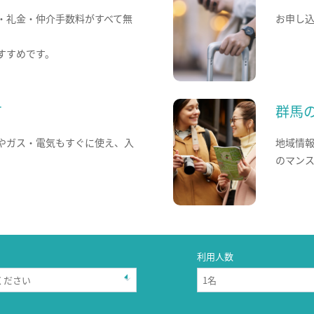
・礼金・仲介手数料がすべて無
お申し
すすめです。
て
群馬
やガス・電気もすぐに使え、入
地域情
のマン
利用人数