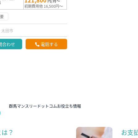
121,800
円/月～
満
初期費用他 16,500円～
不要
太田市
問合わせ
電話する
N
群馬マンスリードットコムお役立ち情報
とは？
お支