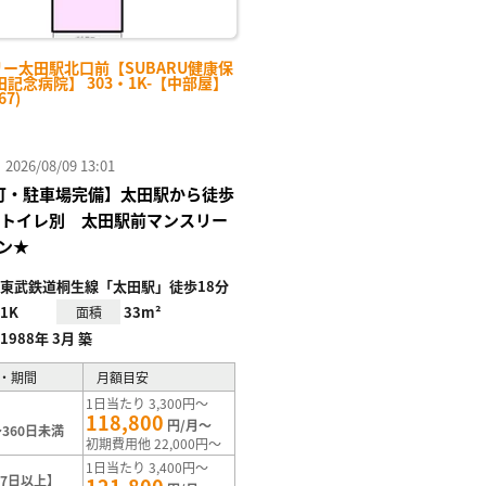
リー太田駅北口前【SUBARU健康保
記念病院】 303・1K-【中部屋】
67)
26/08/09 13:01
Fi可・駐車場完備】太田駅から徒歩
ストイレ別 太田駅前マンスリー
ン★
東武鉄道桐生線「太田駅」徒歩18分
1K
33m²
面積
1988年 3月 築
・期間
月額目安
1日当たり 3,300円～
118,800
円/月～
360日未満
初期費用他 22,000円～
1日当たり 3,400円～
7日以上】