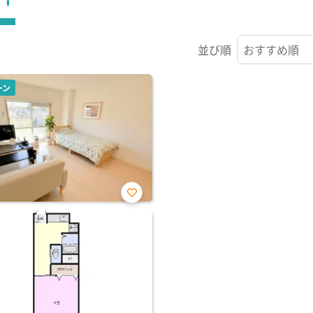
並び順
ーン
お気
に入
り登
録