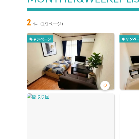
2
件（1/1ページ）
キャンペーン
キャンペ
お気
に入
り登
録