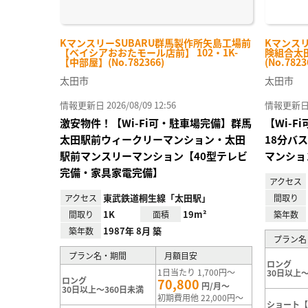
KマンスリーSUBARU群馬製作所矢島工場前
Kマンス
【ベイシアおおたモール店前】 102・1K-
険組合太田
【中部屋】(No.782366)
(No.7823
太田市
太田市
情報更新日 2026/08/09 12:56
情報更新日 20
激安物件！【Wi-Fi可・駐車場完備】群馬
【Wi-
太田駅前ウィークリーマンション・太田
18分バ
駅前マンスリーマンション【40型テレビ
マンショ
完備・家具家電完備】
アクセス
東武鉄道桐生線「太田駅」
アクセス
間取り
1K
19m²
間取り
面積
築年数
1987年 8月 築
築年数
プラン名
プラン名・期間
月額目安
ロング
1日当たり 1,700円～
30日以上～
ロング
70,800
円/月～
30日以上～360日未満
初期費用他 22,000円～
ショート【