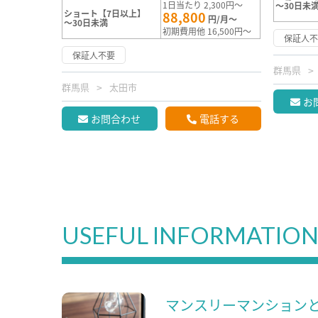
1日当たり 2,300円～
～30日未
ショート【7日以上】
88,800
円/月～
～30日未満
初期費用他 16,500円～
保証人
保証人不要
群馬県
群馬県
太田市
お
お問合わせ
電話する
USEFUL INFORMATIO
マンスリーマンション