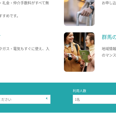
・礼金・仲介手数料がすべて無
お申し
すすめです。
て
群馬
やガス・電気もすぐに使え、入
地域情
のマン
利用人数