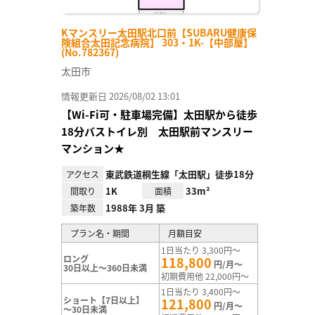
Kマンスリー太田駅北口前【SUBARU健康保
険組合太田記念病院】 303・1K-【中部屋】
(No.782367)
太田市
情報更新日 2026/08/02 13:01
【Wi-Fi可・駐車場完備】太田駅から徒歩
18分バストイレ別 太田駅前マンスリー
マンション★
東武鉄道桐生線「太田駅」徒歩18分
アクセス
1K
33m²
間取り
面積
1988年 3月 築
築年数
プラン名・期間
月額目安
1日当たり 3,300円～
ロング
118,800
円/月～
30日以上～360日未満
初期費用他 22,000円～
1日当たり 3,400円～
ショート【7日以上】
121,800
円/月～
～30日未満