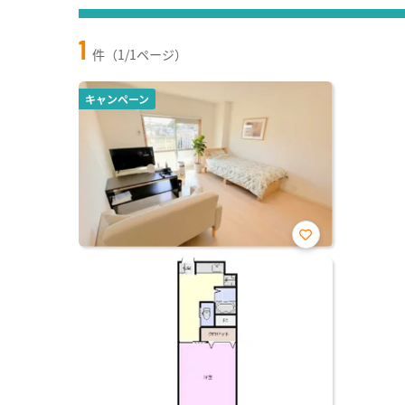
1
件（1/1ページ）
キャンペーン
お気
に入
り登
録