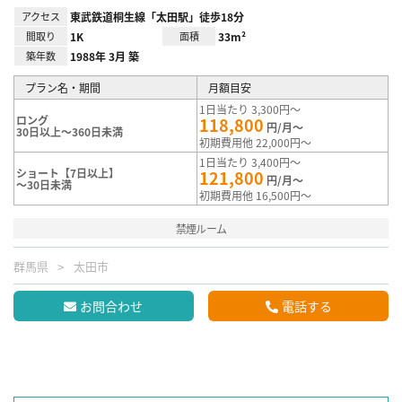
アクセス
東武鉄道桐生線「太田駅」徒歩18分
間取り
1K
面積
33m²
築年数
1988年 3月 築
プラン名・期間
月額目安
1日当たり 3,300円～
ロング
118,800
円/月～
30日以上～360日未満
初期費用他 22,000円～
1日当たり 3,400円～
ショート【7日以上】
121,800
円/月～
～30日未満
初期費用他 16,500円～
禁煙ルーム
群馬県
太田市
お問合わせ
電話する