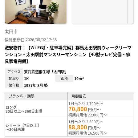
録
太田市
情報更新日 2026/08/02 12:56
激安物件！【Wi-Fi可・駐車場完備】群馬太田駅前ウィークリーマ
ンション・太田駅前マンスリーマンション【40型テレビ完備・家
具家電完備】
アクセス
東武鉄道桐生線「太田駅」
間取り
1K
面積
19m²
築年数
1987年 8月 築
プラン名・期間
月額目安
1日当たり 1,700円～
ロング
70,800
円/月～
30日以上～360日未満
初期費用他 22,000円～
1日当たり 2,300円～
ショート【7日以上】
88,800
円/月～
～30日未満
初期費用他 16,500円～