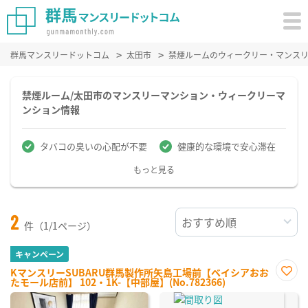
群馬マンスリードットコム
太田市
禁煙ルームのウィークリー・マンス
禁煙ルーム/太田市のマンスリーマンション・ウィークリーマ
ンション情報
タバコの臭いの心配が不要
健康的な環境で安心滞在
もっと見る
2
件（1/1ページ）
キャンペーン
KマンスリーSUBARU群馬製作所矢島工場前【ベイシアおお
たモール店前】 102・1K-【中部屋】(No.782366)
お気
に入
り登