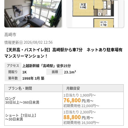
に入
り登
録
高崎市
情報更新日 2026/08/02 12:56
【天井高・バストイレ別】高崎駅から車7分 ネットあり駐車場有
マンスリーマンション！
アクセス
上越新幹線「高崎駅」徒歩25分
間取り
1K
面積
23.1m²
築年数
1998年 3月 築
プラン名・期間
月額目安
1日当たり 1,900円～
ロング
76,800
円/月～
30日以上～360日未満
初期費用他 22,000円～
1日当たり 2,300円～
ショート【7日以上】
88,800
円/月～
～30日未満
初期費用他 16,500円～