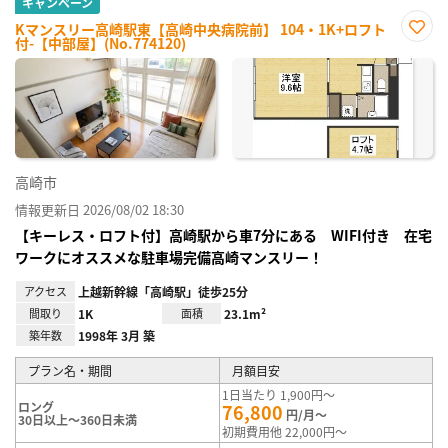
キャンペーン
Kマンスリー高崎駅東【高崎中央病院前】 104・1K+ロフト
付-【中部屋】(No.774120)
お気
に入
り登
録
高崎市
情報更新日 2026/08/02 18:30
【キーレス・ロフト付】高崎駅から車7分にある WIFI付き 在宅
ワークにオススメな駐車場完備高崎マンスリー！
アクセス
上越新幹線「高崎駅」徒歩25分
間取り
1K
面積
23.1m²
築年数
1998年 3月 築
プラン名・期間
月額目安
1日当たり 1,900円～
ロング
76,800
円/月～
30日以上～360日未満
初期費用他 22,000円～