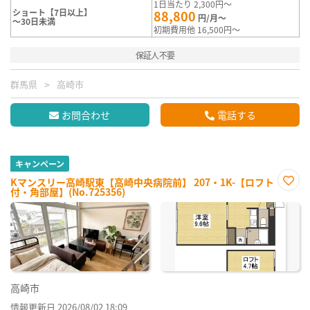
1日当たり 2,300円～
ショート【7日以上】
88,800
円/月～
～30日未満
初期費用他 16,500円～
保証人不要
群馬県
高崎市
お問合わせ
電話する
キャンペーン
Kマンスリー高崎駅東【高崎中央病院前】 207・1K-【ロフト
付・角部屋】(No.725356)
お気
に入
り登
録
高崎市
情報更新日 2026/08/02 18:09