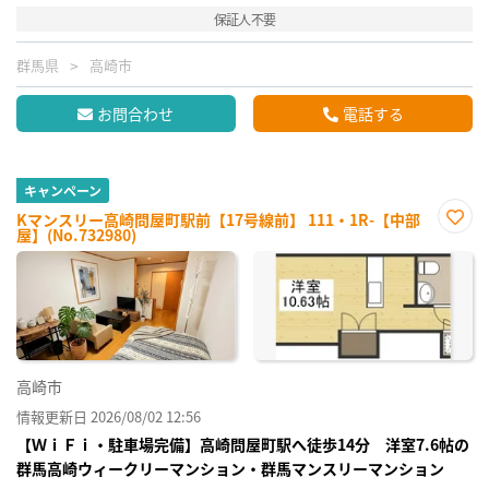
保証人不要
群馬県
高崎市
お問合わせ
電話する
キャンペーン
Kマンスリー高崎問屋町駅前【17号線前】 111・1R-【中部
屋】(No.732980)
お気
に入
り登
録
高崎市
情報更新日 2026/08/02 12:56
【ＷｉＦｉ・駐車場完備】高崎問屋町駅へ徒歩14分 洋室7.6帖の
群馬高崎ウィークリーマンション・群馬マンスリーマンション