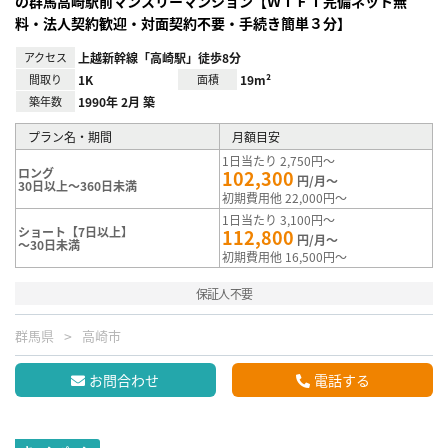
の群馬高崎駅前マンスリーマンション【ＷｉＦｉ完備ネット無
料・法人契約歓迎・対面契約不要・手続き簡単３分】
アクセス
上越新幹線「高崎駅」徒歩8分
間取り
1K
面積
19m²
築年数
1990年 2月 築
プラン名・期間
月額目安
1日当たり 2,750円～
ロング
102,300
円/月～
30日以上～360日未満
初期費用他 22,000円～
1日当たり 3,100円～
ショート【7日以上】
112,800
円/月～
～30日未満
初期費用他 16,500円～
保証人不要
群馬県
高崎市
お問合わせ
電話する