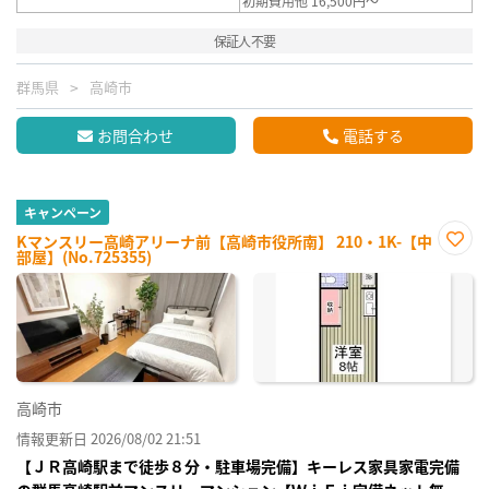
初期費用他 16,500円～
保証人不要
群馬県
高崎市
お問合わせ
電話する
キャンペーン
Kマンスリー高崎アリーナ前【高崎市役所南】 210・1K-【中
部屋】(No.725355)
お気
に入
り登
録
高崎市
情報更新日 2026/08/02 21:51
【ＪＲ高崎駅まで徒歩８分・駐車場完備】キーレス家具家電完備