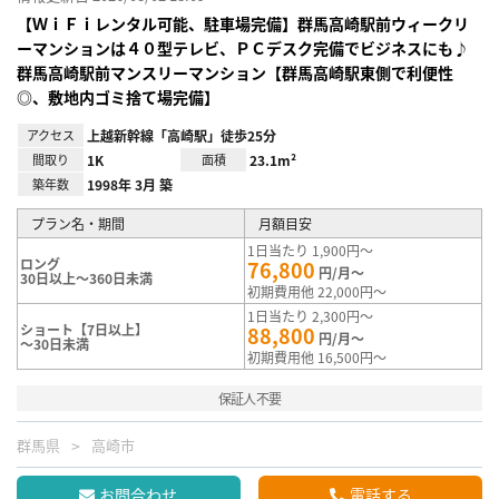
【ＷｉＦｉレンタル可能、駐車場完備】群馬高崎駅前ウィークリ
ーマンションは４０型テレビ、ＰＣデスク完備でビジネスにも♪
群馬高崎駅前マンスリーマンション【群馬高崎駅東側で利便性
◎、敷地内ゴミ捨て場完備】
アクセス
上越新幹線「高崎駅」徒歩25分
間取り
1K
面積
23.1m²
築年数
1998年 3月 築
プラン名・期間
月額目安
1日当たり 1,900円～
ロング
76,800
円/月～
30日以上～360日未満
初期費用他 22,000円～
1日当たり 2,300円～
ショート【7日以上】
88,800
円/月～
～30日未満
初期費用他 16,500円～
保証人不要
群馬県
高崎市
お問合わせ
電話する