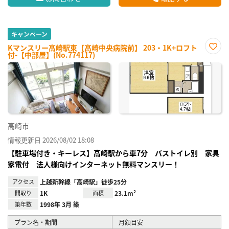
キャンペーン
Kマンスリー高崎駅東【高崎中央病院前】 203・1K+ロフト
付-【中部屋】(No.774117)
お気
に入
り登
録
高崎市
情報更新日 2026/08/02 18:08
【駐車場付き・キーレス】高崎駅から車7分 バストイレ別 家具
家電付 法人様向けインターネット無料マンスリー！
アクセス
上越新幹線「高崎駅」徒歩25分
間取り
1K
面積
23.1m²
築年数
1998年 3月 築
プラン名・期間
月額目安