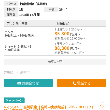
アクセス
上越新幹線「高崎駅」
間取り
1R
面積
26m²
築年数
1998年 12月 築
プラン名・期間
月額目安
1日当たり 2,200円～
ロング
85,800
円/月～
30日以上～360日未満
初期費用他 22,000円～
1日当たり 2,300円～
ショート【7日以上】
88,800
円/月～
～30日未満
初期費用他 16,500円～
保証人不要
群馬県
高崎市
お問合わせ
電話する
キャンペーン
Kマンスリー高崎駅東【高崎中央病院前】 205・1K+ロフト