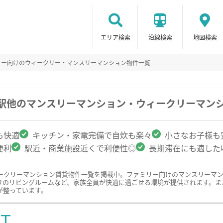
エリア検索
沿線検索
地図検索
リー向けのウィークリー・マンスリーマンション物件一覧
崎駅他のマンスリーマンション・ウィークリーマン
も快適
キッチン・家電完備で自炊も楽々
小さなお子様も
便利
駅近・商業施設近くで利便性◎
長期滞在にも適した
ークリーマンション賃貸物件一覧を掲載中。ファミリー向けのマンスリーマ
きのリビングルームなど、家族全員が快適に過ごせる環境が提供されます。ま
が整っています。
ST