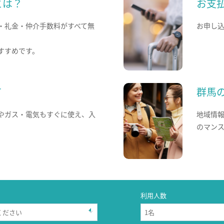
とは？
お支
・礼金・仲介手数料がすべて無
お申し
すすめです。
て
群馬
やガス・電気もすぐに使え、入
地域情
のマン
利用人数