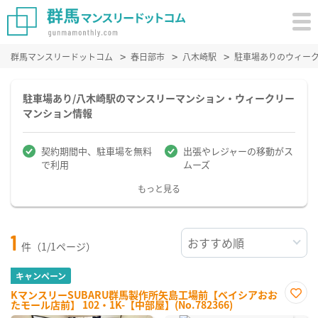
群馬マンスリードットコム
春日部市
八木崎駅
駐車場ありのウィー
駐車場あり/八木崎駅のマンスリーマンション・ウィークリー
マンション情報
契約期間中、駐車場を無料
出張やレジャーの移動がス
で利用
ムーズ
もっと見る
1
件（1/1ページ）
キャンペーン
KマンスリーSUBARU群馬製作所矢島工場前【ベイシアおお
たモール店前】 102・1K-【中部屋】(No.782366)
お気