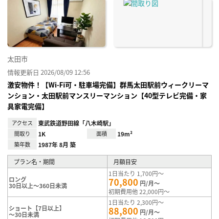
に入
り登
録
太田市
情報更新日 2026/08/09 12:56
激安物件！【Wi-Fi可・駐車場完備】群馬太田駅前ウィークリーマ
ンション・太田駅前マンスリーマンション【40型テレビ完備・家
具家電完備】
アクセス
東武鉄道野田線「八木崎駅」
間取り
1K
面積
19m²
築年数
1987年 8月 築
プラン名・期間
月額目安
1日当たり 1,700円～
ロング
70,800
円/月～
30日以上～360日未満
初期費用他 22,000円～
1日当たり 2,300円～
ショート【7日以上】
88,800
円/月～
～30日未満