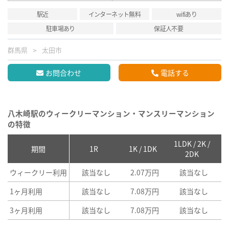
駅近
インターネット無料
wifiあり
駐車場あり
保証人不要
群馬県
太田市
お問合わせ
電話する
八木崎駅のウィークリーマンション・マンスリーマンション
の特徴
1LDK / 2K /
2
期間
1R
1K / 1DK
2DK
ウィークリー利用
該当なし
2.07万円
該当なし
1ヶ月利用
該当なし
7.08万円
該当なし
3ヶ月利用
該当なし
7.08万円
該当なし