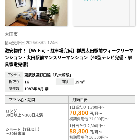
り登
録
太田市
情報更新日 2026/08/02 12:56
激安物件！【Wi-Fi可・駐車場完備】群馬太田駅前ウィークリーマ
ンション・太田駅前マンスリーマンション【40型テレビ完備・家
具家電完備】
アクセス
東武鉄道野田線「八木崎駅」
間取り
1K
面積
19m²
築年数
1987年 8月 築
プラン名・期間
月額目安
1日当たり 1,700円～
ロング
70,800
円/月～
30日以上～360日未満
初期費用他 22,000円～
1日当たり 2,300円～
ショート【7日以上】
88,800
円/月～
～30日未満
初期費用他 16,500円～