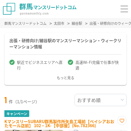
群馬マンスリードットコム
太田市
細谷駅
出張・研修向けのウィー
出張・研修向け/細谷駅のマンスリーマンション・ウィークリ
ーマンション情報
駅近でビジネスエリアへ直
高速Wi-Fi完備で仕事が快
行
適
もっと見る
1
件（1/1ページ）
キャンペーン
KマンスリーSUBARU群馬製作所矢島工場前【ベイシアおお
たモール店前】 102・1K-【中部屋】(No.782366)
お気