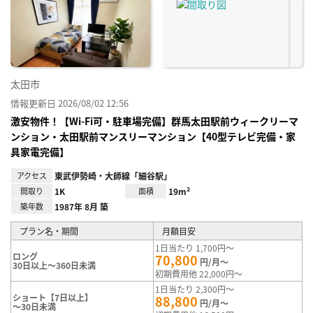
に入
り登
録
太田市
情報更新日 2026/08/02 12:56
激安物件！【Wi-Fi可・駐車場完備】群馬太田駅前ウィークリーマ
ンション・太田駅前マンスリーマンション【40型テレビ完備・家
具家電完備】
アクセス
東武伊勢崎・大師線「細谷駅」
間取り
1K
面積
19m²
築年数
1987年 8月 築
プラン名・期間
月額目安
1日当たり 1,700円～
ロング
70,800
円/月～
30日以上～360日未満
初期費用他 22,000円～
1日当たり 2,300円～
ショート【7日以上】
88,800
円/月～
～30日未満