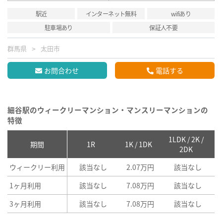
駅近
インターネット無料
wifiあり
駐車場あり
保証人不要
群馬県
太田市
お問合わせ
電話する
細谷駅のウィークリーマンション・マンスリーマンションの
特徴
1LDK / 2K /
2
期間
1R
1K / 1DK
2DK
ウィークリー利用
該当なし
2.07万円
該当なし
1ヶ月利用
該当なし
7.08万円
該当なし
3ヶ月利用
該当なし
7.08万円
該当なし