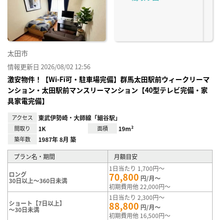
り登
録
太田市
情報更新日 2026/08/02 12:56
激安物件！【Wi-Fi可・駐車場完備】群馬太田駅前ウィークリーマ
ンション・太田駅前マンスリーマンション【40型テレビ完備・家
具家電完備】
アクセス
東武伊勢崎・大師線「細谷駅」
間取り
1K
面積
19m²
築年数
1987年 8月 築
プラン名・期間
月額目安
1日当たり 1,700円～
ロング
70,800
円/月～
30日以上～360日未満
初期費用他 22,000円～
1日当たり 2,300円～
ショート【7日以上】
88,800
円/月～
～30日未満
初期費用他 16,500円～