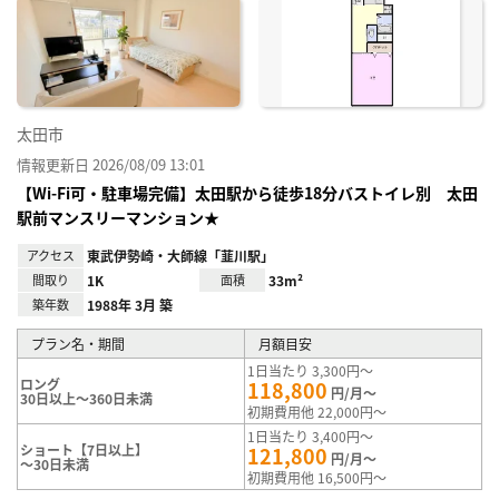
に入
り登
録
太田市
情報更新日 2026/08/09 13:01
【Wi-Fi可・駐車場完備】太田駅から徒歩18分バストイレ別 太田
駅前マンスリーマンション★
アクセス
東武伊勢崎・大師線「韮川駅」
間取り
1K
面積
33m²
築年数
1988年 3月 築
プラン名・期間
月額目安
1日当たり 3,300円～
ロング
118,800
円/月～
30日以上～360日未満
初期費用他 22,000円～
1日当たり 3,400円～
ショート【7日以上】
121,800
円/月～
～30日未満
初期費用他 16,500円～