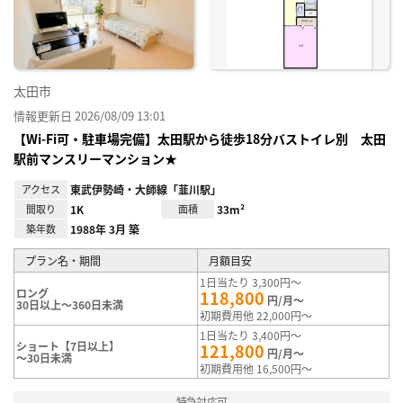
録
太田市
情報更新日 2026/08/09 13:01
【Wi-Fi可・駐車場完備】太田駅から徒歩18分バストイレ別 太田
駅前マンスリーマンション★
アクセス
東武伊勢崎・大師線「韮川駅」
間取り
1K
面積
33m²
築年数
1988年 3月 築
プラン名・期間
月額目安
1日当たり 3,300円～
ロング
118,800
円/月～
30日以上～360日未満
初期費用他 22,000円～
1日当たり 3,400円～
ショート【7日以上】
121,800
円/月～
～30日未満
初期費用他 16,500円～
特急対応可