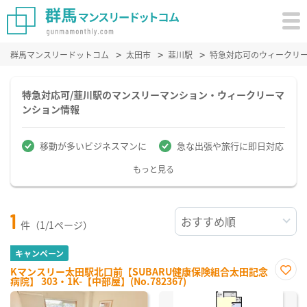
群馬マンスリードットコム
太田市
韮川駅
特急対応可のウィークリ
特急対応可/韮川駅のマンスリーマンション・ウィークリーマ
ンション情報
移動が多いビジネスマンに
急な出張や旅行に即日対応
もっと見る
1
件（1/1ページ）
キャンペーン
Kマンスリー太田駅北口前【SUBARU健康保険組合太田記念
病院】 303・1K-【中部屋】(No.782367)
お気
に入
り登