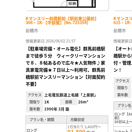
Kマンスリー前橋駅前【駅前東公園前】
Kマンスリ
306・1K-【中部屋】(No.725354)
615・1R
前橋市
前橋市
情報更新日 2026/08/02 21:57
情報更新日 20
【駐車場完備・オール電化】群馬前橋駅
【オート
まで徒歩５分 ウィークリーマンション
橋駅から
で８．８帖あるので広々★人気物件♪家
付・管理
具家電完備★７日以上～利用可、群馬前
ン！
橋駅前マンスリーマンション【対面契約
アクセス
不要】
間取り
上毛電気鉄道上毛線「上泉駅」
アクセス
築年数
1K
26m²
間取り
面積
プラン名
1990年 3月 築
築年数
ロング【A
前】
プラン名・期間
月額目安
30日以上～
1日当たり 2,400円～
ロング
91,800
ショート【