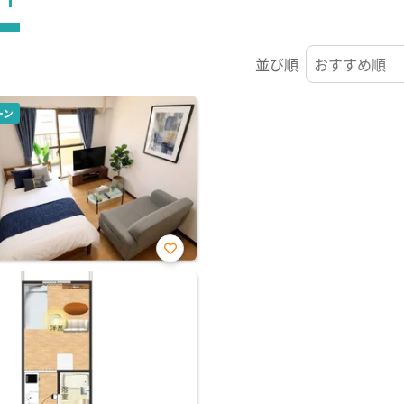
並び順
ーン
お気
に入
り登
録