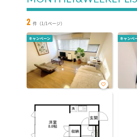
2
件（1/1ページ）
キャンペーン
キャンペ
お気
に入
り登
録