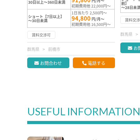
円/月～
30日以上～360日未満
前】
初期費用他 22,000円～
～28日未
1日当たり 2,500円～
ショート【7日以上】
94,800
円/月～
賃料交
～30日未満
初期費用他 16,500円～
群馬県
賃料交渉可
お
群馬県
前橋市
お問合わせ
電話する
USEFUL INFORMATIO