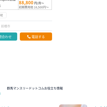
88,800
円/月～
満
初期費用他 16,500円～
渉可
前橋市
問合わせ
電話する
N
群馬マンスリードットコムお役立ち情報