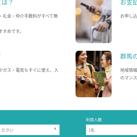
とは？
お支
・礼金・仲介手数料がすべて無
お申し
すすめです。
て
群馬
やガス・電気もすぐに使え、入
地域情
のマン
利用人数