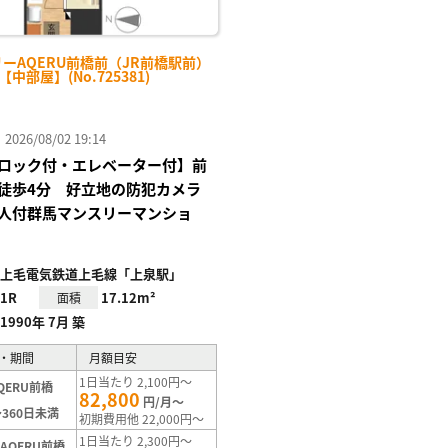
ーAQERU前橋前（JR前橋駅前）
-【中部屋】(No.725381)
26/08/02 19:14
ロック付・エレベーター付】前
徒歩4分 好立地の防犯カメラ
人付群馬マンスリーマンショ
上毛電気鉄道上毛線「上泉駅」
1R
17.12m²
面積
1990年 7月 築
・期間
月額目安
1日当たり 2,100円～
QERU前橋
82,800
円/月～
360日未満
初期費用他 22,000円～
1日当たり 2,300円～
AQERU前橋