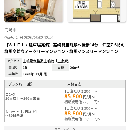
録
高崎市
情報更新日 2026/08/02 12:56
【ＷｉＦｉ・駐車場完備】高崎問屋町駅へ徒歩14分 洋室7.6帖の
群馬高崎ウィークリーマンション・群馬マンスリーマンション
アクセス
上毛電気鉄道上毛線「上泉駅」
間取り
1R
面積
26m²
築年数
1998年 12月 築
プラン名・期間
月額目安
1日当たり 2,200円～
ロング
85,800
円/月～
30日以上～360日未満
初期費用他 22,000円～
1日当たり 2,300円～
ショート【7日以上】
88,800
円/月～
～30日未満
初期費用他 16,500円～
風呂･トイレ別