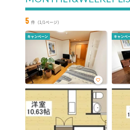
5
件（1/1ページ）
キャンペーン
キャンペ
お気
に入
り登
録