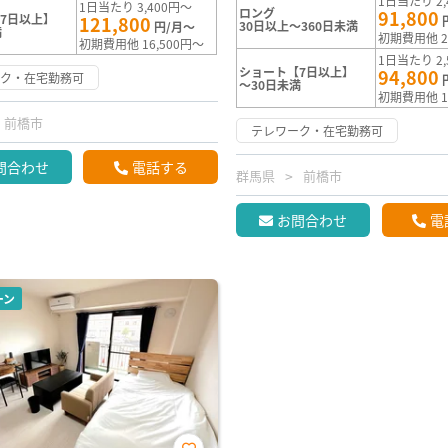
1日当たり 2,
1日当たり 3,400円～
ロング
91,800
7日以上】
121,800
30日以上～360日未満
円/月～
満
初期費用他 2
初期費用他 16,500円～
1日当たり 2,
ショート【7日以上】
94,800
ーク・在宅勤務可
～30日未満
初期費用他 1
前橋市
テレワーク・在宅勤務可
問合わせ
電話する
群馬県
前橋市
お問合わせ
電
ーン