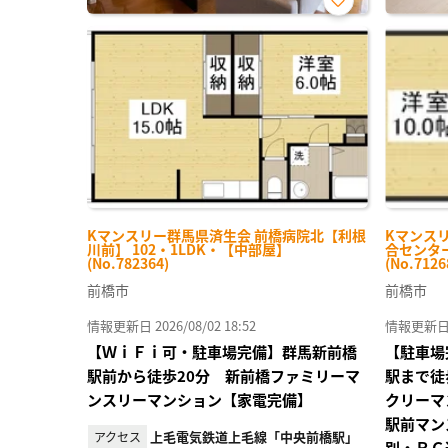
お気
に入
り登
録
Kマンスリー群馬県済生会 前橋病院北【利根
Kマンス
川前】 102・1LDK・【中部屋】
合センター
(No.782364)
(No.7126
前橋市
前橋市
情報更新日 2026/08/02 18:52
情報更新日 20
【ＷｉＦｉ可・駐車場完備】群馬新前橋
【駐車場
駅前から徒歩20分 新前橋ファミリーマ
駅まで徒
ンスリーマンション【家電完備】
クリーマ
駅前マン
上毛電気鉄道上毛線「中央前橋駅」
アクセス
別・ＲＣ