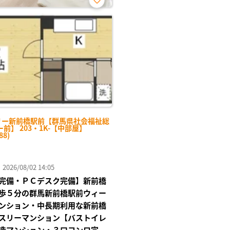
お気
に入
り登
録
リー新前橋駅前【群馬県社会福祉総
前】 203・1K-【中部屋】
88)
26/08/02 14:05
完備・ＰＣデスク完備】新前橋
歩５分の群馬新前橋駅前ウィー
ンション・中長期利用な新前橋
スリーマンション【バストイレ
造マンション・３口コンロ完