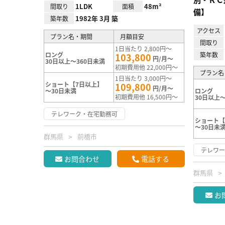
1LDK
48m²
間取り
面積
備】
1982年 3月 築
築年数
アクセス
プラン名・期間
月額目安
間取り
1日当たり 2,800円～
ロング
築年数
103,800
円/月～
30日以上～360日未満
初期費用他 22,000円～
プラン名
1日当たり 3,000円～
ショート【7日以上】
109,800
円/月～
～30日未満
ロング
初期費用他 16,500円～
30日以上～
テレワーク・在宅勤務可
ショート【
～30日未
群馬県
前橋市
テレワ
お問合わせ
電話する
群馬県
お