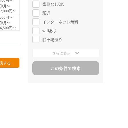
400円～
家具なしOK
円/月～
2,000円～
駅近
500円～
インターネット無料
円/月～
6,500円～
wifiあり
駐車場あり
さらに表示
話する