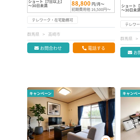
ショート【7日以上】
88,800
円/月～
～30日未満
ショート【
初期費用他 16,500円～
～30日未
テレワーク・在宅勤務可
テレワ
群馬県
高崎市
群馬県
お問合わせ
電話する
お
キャンペーン
キャンペ