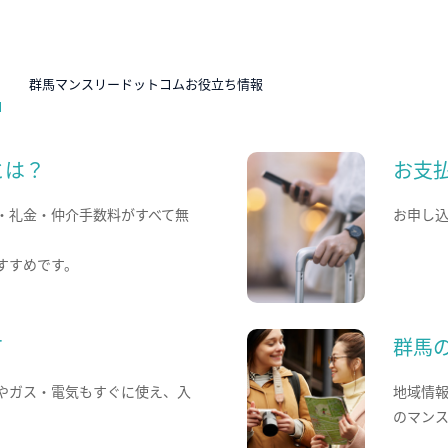
N
群馬マンスリードットコムお役立ち情報
とは？
お支
・礼金・仲介手数料がすべて無
お申し
すすめです。
て
群馬
やガス・電気もすぐに使え、入
地域情
のマン