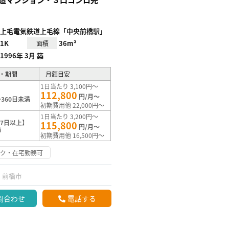
上毛電気鉄道上毛線「中央前橋駅」
1K
36m²
面積
1996年 3月 築
・期間
月額目安
1日当たり 3,100円～
112,800
円/月～
360日未満
初期費用他 22,000円～
1日当たり 3,200円～
7日以上】
115,800
円/月～
満
初期費用他 16,500円～
ーク・在宅勤務可
前橋市
問合わせ
電話する