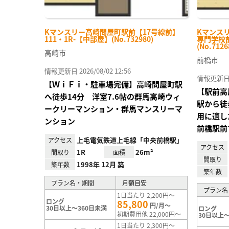
Kマンスリー高崎問屋町駅前【17号線前】
Kマンス
111・1R-【中部屋】(No.732980)
専門学校前
(No.7126
高崎市
前橋市
情報更新日 2026/08/02 12:56
情報更新日 20
【ＷｉＦｉ・駐車場完備】高崎問屋町駅
【駅前高
へ徒歩14分 洋室7.6帖の群馬高崎ウィ
駅から徒
ークリーマンション・群馬マンスリーマ
用に適し
ンション
前橋駅前
上毛電気鉄道上毛線「中央前橋駅」
アクセス
アクセス
1R
26m²
間取り
面積
間取り
1998年 12月 築
築年数
築年数
プラン名・期間
月額目安
プラン名
1日当たり 2,200円～
ロング
85,800
円/月～
30日以上～360日未満
ロング
初期費用他 22,000円～
30日以上～
1日当たり 2,300円～