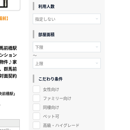
利用人数
園前】
部屋面積
馬前橋駅
ンション
～
物件♪家
、群馬前
対面契約
こだわり条件
女性向け
央前橋駅」
ファミリー向け
²
同棲向け
ペット可
高級・ハイグレード