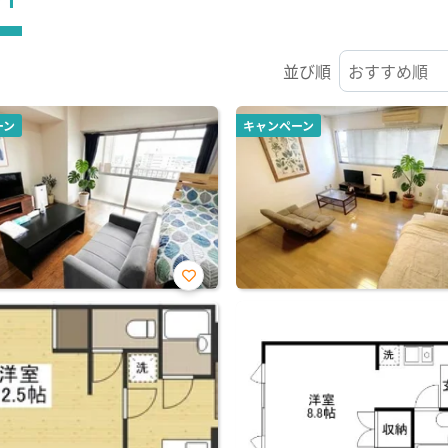
並び順
ーン
キャンペーン
お気
に入
り登
録