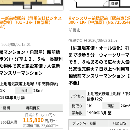
リー新前橋駅前【群馬法科ビジネス
Kマンスリー前橋駅前【駅前東公
橋校】 701・1K-【角部屋】
306・1K-【中部屋】(No.725354)
87)
前橋市
情報更新日 2026/08/02 21:57
26/08/02 13:01
【駐車場完備・オール電化】群
層マンション・角部屋】新前橋
まで徒歩５分 ウィークリーマ
歩3分・洋室１２．５帖 長期利
で８．８帖あるので広々★人気
た物件で家具家電完備♪人気新
具家電完備★７日以上～利用可
マンスリーマンション
橋駅前マンスリーマンション【
不要】
上毛電気鉄道上毛線「中央前橋駅」
1K
28m²
面積
上毛電気鉄道上毛線「中
アクセス
1988年 9月 築
徒歩12分
1K
26m
間取り
面積
・期間
月額目安
1990年 3月 築
築年数
1日当たり 3,200円～
115,800
円/月～
360日未満
プラン名・期間
月額目安
初期費用他 22,000円～