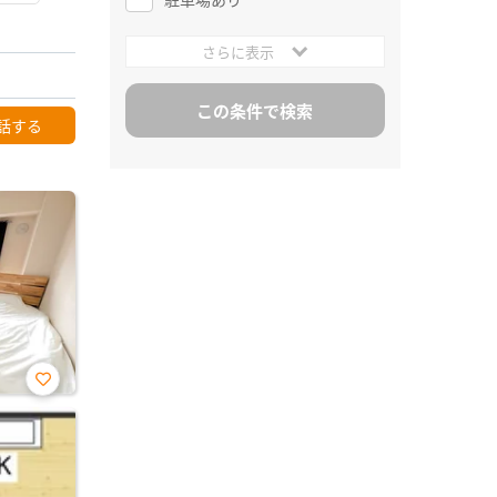
さらに表示
話する
お気
に入
り登
録