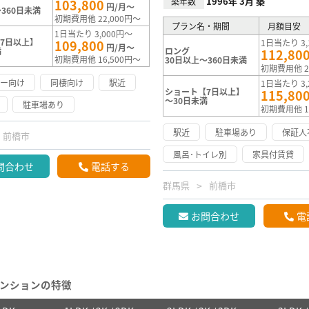
1996年 3月 築
築年数
103,800
円/月～
360日未満
初期費用他 22,000円～
プラン名・期間
月額目安
1日当たり 3,000円～
7日以上】
109,800
1日当たり 3,
円/月～
満
ロング
112,80
初期費用他 16,500円～
30日以上～360日未満
初期費用他 2
リー向け
同棲向け
駅近
1日当たり 3,
ショート【7日以上】
115,80
～30日未満
駐車場あり
初期費用他 1
駅近
駐車場あり
保証人
前橋市
風呂･トイレ別
家具付賃貸
問合わせ
電話する
群馬県
前橋市
お問合わせ
電
ンションの特徴