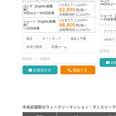
ロング
30日以上～
1日当たり 2,100円～
ロング【AQERU前橋
82,800
前】
円/月～
30日以上～360日未満
初期費用他 22,000円～
ショート【
～30日未
1日当たり 2,300円～
ショート【AQERU前橋
88,800
前】
円/月～
～28日未満
初期費用他 16,500円～
ファミ
駅近
オートロック
保証人不要
wifiあり
家具付賃貸
禁煙ルーム
群馬県
群馬県
前橋市
お
お問合わせ
電話する
中央前橋駅のウィークリーマンション・マンスリーマ