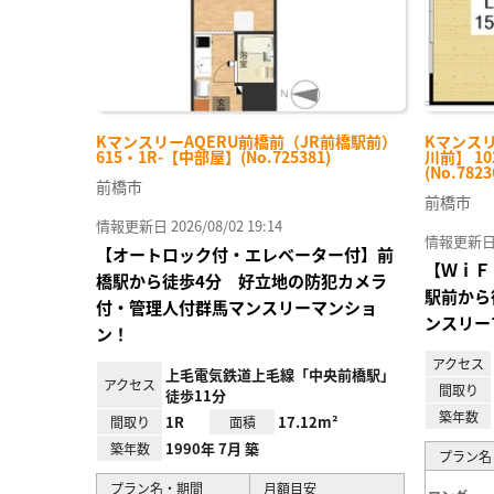
KマンスリーAQERU前橋前（JR前橋駅前）
Kマンス
615・1R-【中部屋】(No.725381)
川前】 1
(No.7823
前橋市
前橋市
情報更新日 2026/08/02 19:14
情報更新日 20
【オートロック付・エレベーター付】前
【ＷｉＦ
橋駅から徒歩4分 好立地の防犯カメラ
駅前から
付・管理人付群馬マンスリーマンショ
ンスリー
ン！
アクセス
上毛電気鉄道上毛線「中央前橋駅」
アクセス
間取り
徒歩11分
築年数
1R
17.12m²
間取り
面積
1990年 7月 築
築年数
プラン名
プラン名・期間
月額目安