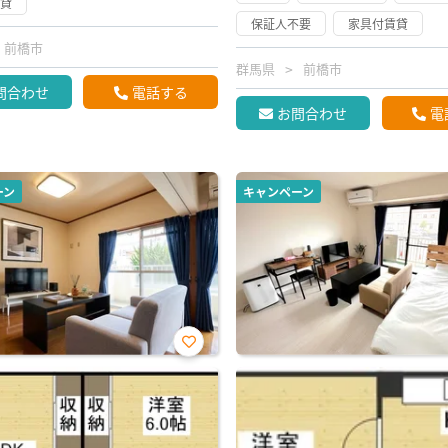
賃貸
保証人不要
家具付賃貸
前橋市
群馬県
前橋市
問合わせ
電話する
お問合わせ
電
ーン
キャンペーン
お気
に入
り登
録