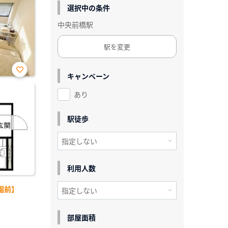
選択中の条件
中央前橋駅
駅を変更
キャンペーン
お気
に入
あり
り登
録
駅徒歩
利用人数
園前】
部屋面積