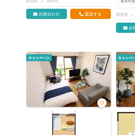
群馬県
高崎市
家具付
お問合わせ
電話する
群馬県
お
キャンペーン
キャンペ
お気
に入
り登
録