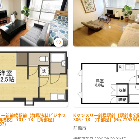
お気
に入
り登
録
リー新前橋駅前【群馬法科ビジネス
Kマンスリー前橋駅前【駅前東公
橋校】 701・1K-【角部屋】
306・1K-【中部屋】(No.725354)
87)
前橋市
情報更新日 2026/08/02 21:57