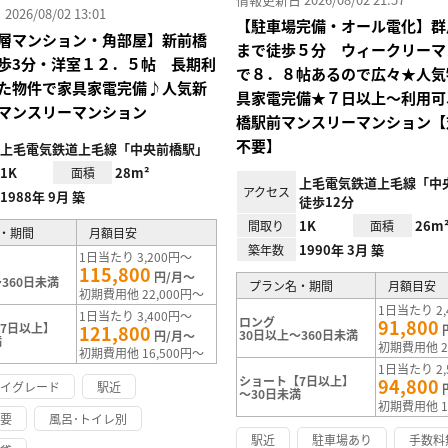
26/08/02 13:01
【駐車場完備・オール電化】群
層マンション・角部屋】新前橋
まで徒歩５分 ウィークリーマ
歩3分・洋室１２．５帖 長期利
で８．８帖あるので広々★人気
た物件で家具家電完備♪人気新
具家電完備★７日以上～利用可
マンスリーマンション
橋駅前マンスリーマンション【
不要】
上毛電気鉄道上毛線「中央前橋駅」
1K
28m²
面積
上毛電気鉄道上毛線「中
アクセス
1988年 9月 築
徒歩12分
1K
26m
間取り
面積
・期間
月額目安
1990年 3月 築
築年数
1日当たり 3,200円～
115,800
円/月～
360日未満
プラン名・期間
月額目安
初期費用他 22,000円～
1日当たり 2,
1日当たり 3,400円～
ロング
91,800
7日以上】
121,800
30日以上～360日未満
円/月～
満
初期費用他 2
初期費用他 16,500円～
1日当たり 2,
ショート【7日以上】
94,800
ハイグレード
駅近
～30日未満
初期費用他 1
不要
風呂･トイレ別
駅近
駐車場あり
手数料