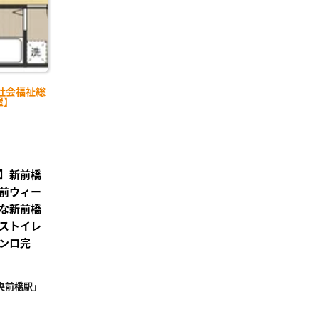
社会福祉総
屋】
】新前橋
前ウィー
な新前橋
ストイレ
ンロ完
央前橋駅」
²