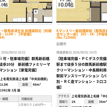
リー群馬県済生会 前橋病院北【利根
Kマンスリー新前橋駅前【群馬県
02・1LDK・【中部屋】
合センター前】 203・1K-【中部
64)
(No.712688)
前橋市
26/08/02 18:52
情報更新日 2026/08/02 14:05
ｉ可・駐車場完備】群馬新前橋
【駐車場完備・ＰＣデスク完備
徒歩20分 新前橋ファミリーマ
駅まで徒歩５分の群馬新前橋駅
マンション【家電完備】
クリーマンション・中長期利用
駅前マンスリーマンション【バ
上毛電気鉄道上毛線「中央前橋駅」
別・ＲＣ造マンション・３口コ
1LDK
48m²
面積
備】
1982年 3月 築
上毛電気鉄道上毛線「中
アクセス
・期間
月額目安
1K
36m
間取り
面積
1日当たり 2,800円～