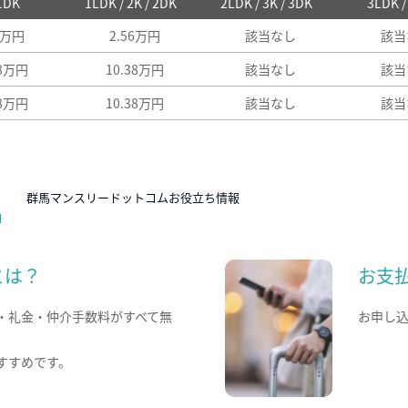
 1DK
1LDK / 2K / 2DK
2LDK / 3K / 3DK
3LDK 
9万円
2.56万円
該当なし
該当
68万円
10.38万円
該当なし
該当
68万円
10.38万円
該当なし
該当
N
群馬マンスリードットコムお役立ち情報
とは？
お支
・礼金・仲介手数料がすべて無
お申し
すすめです。