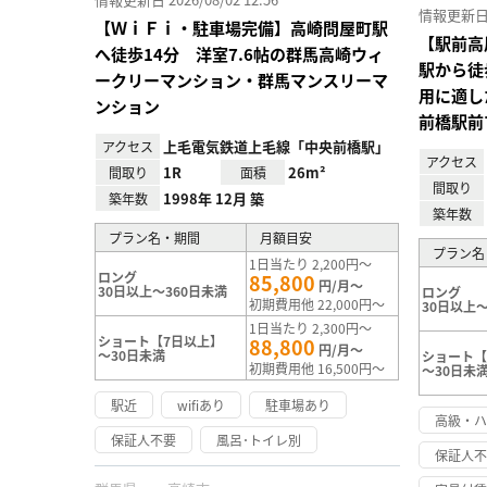
情報更新日 20
【ＷｉＦｉ・駐車場完備】高崎問屋町駅
【駅前高
へ徒歩14分 洋室7.6帖の群馬高崎ウィ
駅から徒
ークリーマンション・群馬マンスリーマ
用に適し
ンション
前橋駅前
上毛電気鉄道上毛線「中央前橋駅」
アクセス
アクセス
1R
26m²
間取り
面積
間取り
1998年 12月 築
築年数
築年数
プラン名・期間
月額目安
プラン名
1日当たり 2,200円～
ロング
85,800
円/月～
30日以上～360日未満
ロング
初期費用他 22,000円～
30日以上～
1日当たり 2,300円～
ショート【7日以上】
88,800
円/月～
～30日未満
ショート【
初期費用他 16,500円～
～30日未
駅近
wifiあり
駐車場あり
高級・
保証人不要
風呂･トイレ別
保証人