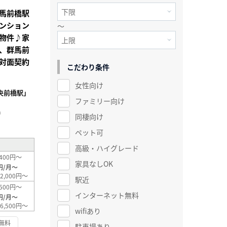
馬前橋駅
ンション
～
物件♪家
、群馬前
対面契約
こだわり条件
女性向け
央前橋駅」
ファミリー向け
²
同棲向け
ペット可
高級・ハイグレード
400円～
家具なしOK
円/月～
2,000円～
駅近
500円～
インターネット無料
円/月～
6,500円～
wifiあり
無料
駐車場あり