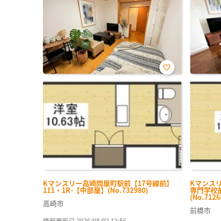
お気
に入
り登
録
Kマンスリー高崎問屋町駅前【17号線前】
Kマンス
111・1R-【中部屋】(No.732980)
専門学校前
(No.7126
高崎市
前橋市
情報更新日 2026/08/02 12:56