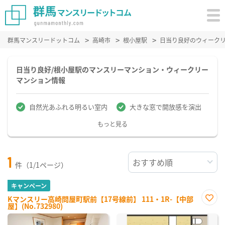
群馬マンスリードットコム
高崎市
根小屋駅
日当り良好のウィーク
日当り良好/根小屋駅のマンスリーマンション・ウィークリー
マンション情報
自然光あふれる明るい室内
大きな窓で開放感を演出
もっと見る
1
件（1/1ページ）
キャンペーン
Kマンスリー高崎問屋町駅前【17号線前】 111・1R-【中部
屋】(No.732980)
お気
に入
り登