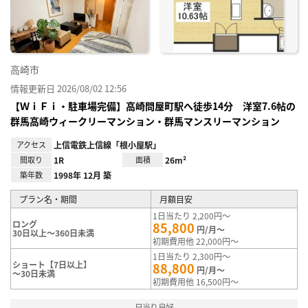
録
高崎市
情報更新日 2026/08/02 12:56
【ＷｉＦｉ・駐車場完備】高崎問屋町駅へ徒歩14分 洋室7.6帖の
群馬高崎ウィークリーマンション・群馬マンスリーマンション
アクセス
上信電鉄上信線「根小屋駅」
間取り
1R
面積
26m²
築年数
1998年 12月 築
プラン名・期間
月額目安
1日当たり 2,200円～
ロング
85,800
円/月～
30日以上～360日未満
初期費用他 22,000円～
1日当たり 2,300円～
ショート【7日以上】
88,800
円/月～
～30日未満
初期費用他 16,500円～
日当り良好