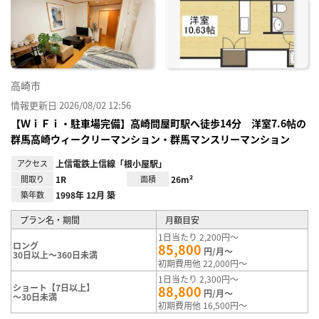
に入
り登
録
高崎市
情報更新日 2026/08/02 12:56
【ＷｉＦｉ・駐車場完備】高崎問屋町駅へ徒歩14分 洋室7.6帖の
群馬高崎ウィークリーマンション・群馬マンスリーマンション
アクセス
上信電鉄上信線「根小屋駅」
間取り
1R
面積
26m²
築年数
1998年 12月 築
プラン名・期間
月額目安
1日当たり 2,200円～
ロング
85,800
円/月～
30日以上～360日未満
初期費用他 22,000円～
1日当たり 2,300円～
ショート【7日以上】
88,800
円/月～
～30日未満
初期費用他 16,500円～