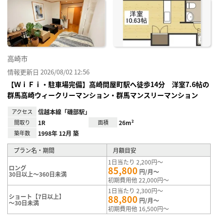
に入
り登
録
高崎市
情報更新日 2026/08/02 12:56
【ＷｉＦｉ・駐車場完備】高崎問屋町駅へ徒歩14分 洋室7.6帖の
群馬高崎ウィークリーマンション・群馬マンスリーマンション
アクセス
信越本線「磯部駅」
間取り
1R
面積
26m²
築年数
1998年 12月 築
プラン名・期間
月額目安
1日当たり 2,200円～
ロング
85,800
円/月～
30日以上～360日未満
初期費用他 22,000円～
1日当たり 2,300円～
ショート【7日以上】
88,800
円/月～
～30日未満
初期費用他 16,500円～