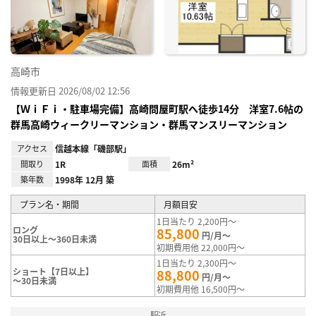
録
高崎市
情報更新日 2026/08/02 12:56
【ＷｉＦｉ・駐車場完備】高崎問屋町駅へ徒歩14分 洋室7.6帖の
群馬高崎ウィークリーマンション・群馬マンスリーマンション
アクセス
信越本線「磯部駅」
間取り
1R
面積
26m²
築年数
1998年 12月 築
プラン名・期間
月額目安
1日当たり 2,200円～
ロング
85,800
円/月～
30日以上～360日未満
初期費用他 22,000円～
1日当たり 2,300円～
ショート【7日以上】
88,800
円/月～
～30日未満
初期費用他 16,500円～
駅近